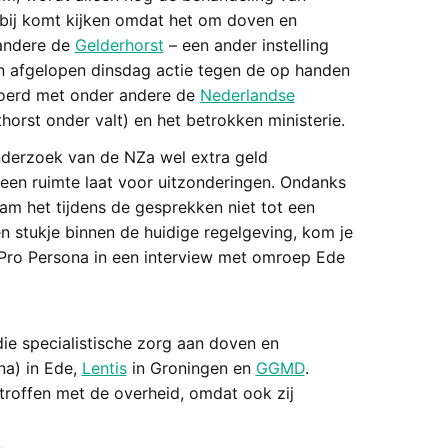
arbij komt kijken omdat het om doven en
andere de
Gelderhorst
– een ander instelling
n afgelopen dinsdag actie tegen de op handen
evoerd met onder andere de
Nederlandse
horst onder valt) en het betrokken ministerie.
onderzoek van de NZa wel extra geld
geen ruimte laat voor uitzonderingen. Ondanks
m het tijdens de gesprekken niet tot een
en stukje binnen de huidige regelgeving, kom je
an Pro Persona in een interview met omroep Ede
die specialistische zorg aan doven en
na) in Ede,
Lentis
in Groningen en
GGMD
.
troffen met de overheid, omdat ook zij