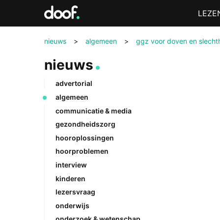
in
Menu
LEZE
Doof.nl
nieuws
>
algemeen
>
ggz voor doven en slecht
nieuws
advertorial
algemeen
communicatie & media
gezondheidszorg
hooroplossingen
hoorproblemen
interview
kinderen
lezersvraag
onderwijs
onderzoek & wetenschap