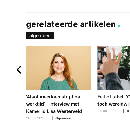
gerelateerde artikelen
algemeen
e en
‘Alsof meedoen stopt na
Feit of fabel: 
: hoe
werktijd’ – interview met
toch wereldwij
pt om te
Kamerlid Lisa Westerveld
04-08-2026
a
26-06-2026
algemeen
l
,
algemeen
,
hooroplossingen
,
interview