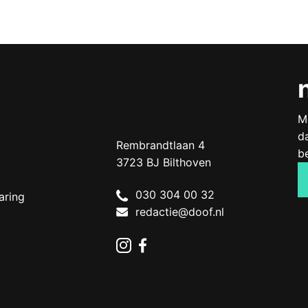
M
d
Doof.nl
work
Rembrandtlaan 4
b
3723 BJ
Bilthoven
The
030 304 00 32
aring
Netherlands
redactie@doof.nl
Instagram
Facebook