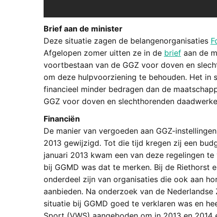
Brief aan de minister
Deze situatie zagen de belangenorganisaties
F
Afgelopen zomer uitten ze in de
brief
aan de mi
voortbestaan van de GGZ voor doven en slecht
om deze hulpvoorziening te behouden. Het in s
financieel minder bedragen dan de maatschappel
GGZ voor doven en slechthorenden daadwerkeli
Financiën
De manier van vergoeden aan GGZ-instellingen 
2013 gewijzigd. Tot die tijd kregen zij een bud
januari 2013 kwam een van deze regelingen te v
bij GGMD was dat te merken. Bij de Riethorst e
onderdeel zijn van organisaties die ook aan h
aanbieden. Na onderzoek van de Nederlandse Zo
situatie bij GGMD goed te verklaren was en hee
Sport (VWS) aangeboden om in 2013 en 2014 een