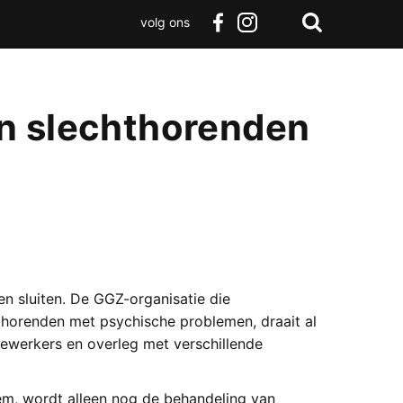
volg ons
Zoeken
Terug
facebook
instagram
Zoeken
naar
boven
n slechthorenden
en sluiten. De GGZ-organisatie die
hthorenden met psychische problemen, draait al
ewerkers en overleg met verschillende
em, wordt alleen nog de behandeling van