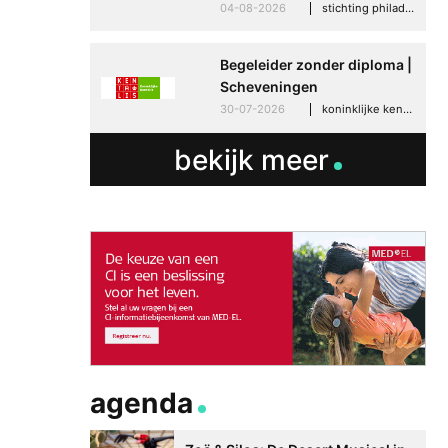
04-08-2026
stichting philadelphia zorg, den haag
Begeleider zonder diploma |
Scheveningen
30-07-2026
koninklijke kentalis, scheveningen
bekijk meer
agenda