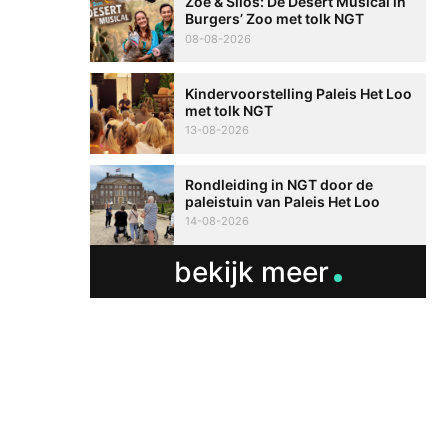
Zoë & Silos: De Desert Musical in
Burgers’ Zoo met tolk NGT
08-08-2026
Kindervoorstelling Paleis Het Loo
met tolk NGT
13-08-2026
Rondleiding in NGT door de
paleistuin van Paleis Het Loo
14-08-2026
bekijk meer
Betere communicati
meer zelfvertrouwen
Speaksee Imelda hel
groeien in haar werk
30-06-2026
advertoria