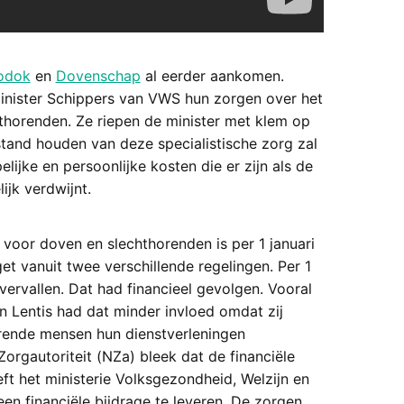
odok
en
Dovenschap
al eerder aankomen.
nister Schippers van VWS hun zorgen over het
horenden. Ze riepen de minister met klem op
tand houden van deze specialistische zorg zal
ijke en persoonlijke kosten die er zijn als de
jk verdwijnt.
voor doven en slechthorenden is per 1 januari
get vanuit twee verschillende regelingen. Per 1
ervallen. Dat had financieel gevolgen. Vooral
n Lentis had dat minder invloed omdat zij
orende mensen hun dienstverleningen
rgautoriteit (NZa) bleek dat de financiële
ft het ministerie Volksgezondheid, Welzijn en
 financiële bijdrage te leveren. De zorgen