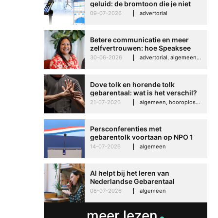
geluid: de bromtoon die je niet
kunt negeren
09-07-2026
advertorial
Betere communicatie en meer
zelfvertrouwen: hoe Speaksee
Imelda helpt om te groeien in
30-06-2026
advertorial, algemeen, hooroplossingen, interview
haar werk
Dove tolk en horende tolk
gebarentaal: wat is het verschil?
21-07-2026
algemeen, hooroplossingen, hoorproblemen, samenleving & maatschappij
Persconferenties met
gebarentolk voortaan op NPO 1
Extra
14-07-2026
algemeen
AI helpt bij het leren van
Nederlandse Gebarentaal
08-07-2026
algemeen
meer lezen