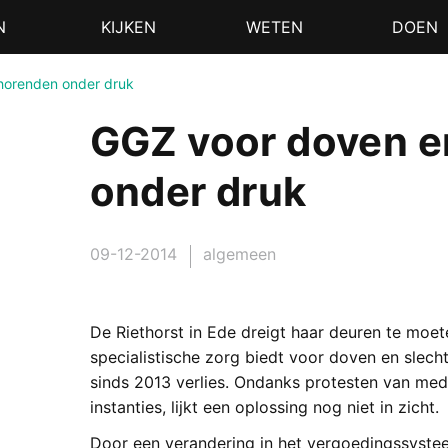
N
KIJKEN
WETEN
DOEN
horenden onder druk
GGZ voor doven e
onder druk
09-12-2014
algemeen
De Riethorst in Ede dreigt haar deuren te moet
specialistische zorg biedt voor doven en slec
sinds 2013 verlies. Ondanks protesten van med
instanties, lijkt een oplossing nog niet in zicht.
Door een verandering in het vergoedingssyste