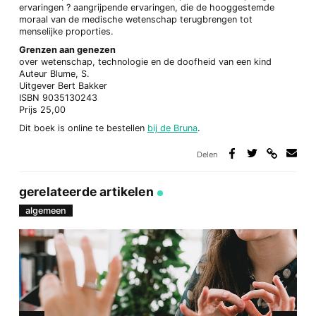
ervaringen ? aangrijpende ervaringen, die de hooggestemde
moraal van de medische wetenschap terugbrengen tot
menselijke proporties.
Grenzen aan genezen
over wetenschap, technologie en de doofheid van een kind
Auteur Blume, S.
Uitgever Bert Bakker
ISBN 9035130243
Prijs 25,00
Dit boek is online te bestellen
bij de Bruna
.
Delen
Deel
Deel
Deel
Deel
via
op
op
via
link
Facebook
Twitter
e-
gerelateerde artikelen
mail
algemeen