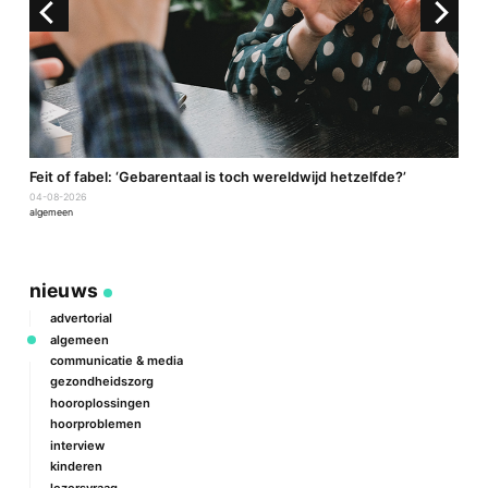
a
Feit of fabel: ‘Gebarentaal is toch wereldwijd hetzelfde?’
P
04-08-2026
2
algemeen
a
nieuws
advertorial
algemeen
communicatie & media
gezondheidszorg
hooroplossingen
hoorproblemen
interview
kinderen
lezersvraag