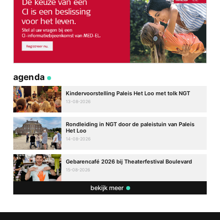
agenda
Kindervoorstelling Paleis Het Loo met tolk NGT
13-08-2026
Rondleiding in NGT door de paleistuin van Paleis
Het Loo
14-08-2026
Gebarencafé 2026 bij Theaterfestival Boulevard
15-08-2026
bekijk meer