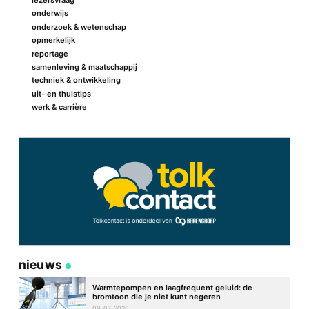
onderwijs
onderzoek & wetenschap
opmerkelijk
reportage
samenleving & maatschappij
techniek & ontwikkeling
uit- en thuistips
werk & carrière
nieuws
Warmtepompen en laagfrequent geluid: de
bromtoon die je niet kunt negeren
09-07-2026