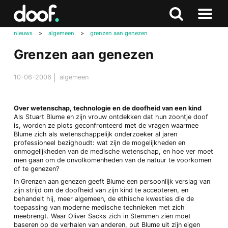
in
Doof.nl
Zoeken
Terug
Zoeken
Naar
naar
nieuws
>
algemeen
>
grenzen aan genezen
menu
boven
Grenzen aan genezen
10-06-2006
algemeen
Over wetenschap, technologie en de doofheid van een kind
Als Stuart Blume en zijn vrouw ontdekken dat hun zoontje doof
is, worden ze plots geconfronteerd met de vragen waarmee
Blume zich als wetenschappelijk onderzoeker al jaren
professioneel bezighoudt: wat zijn de mogelijkheden en
onmogelijkheden van de medische wetenschap, en hoe ver moet
men gaan om de onvolkomenheden van de natuur te voorkomen
of te genezen?
In Grenzen aan genezen geeft Blume een persoonlijk verslag van
zijn strijd om de doofheid van zijn kind te accepteren, en
behandelt hij, meer algemeen, de ethische kwesties die de
toepassing van moderne medische technieken met zich
meebrengt. Waar Oliver Sacks zich in Stemmen zien moet
baseren op de verhalen van anderen, put Blume uit zijn eigen