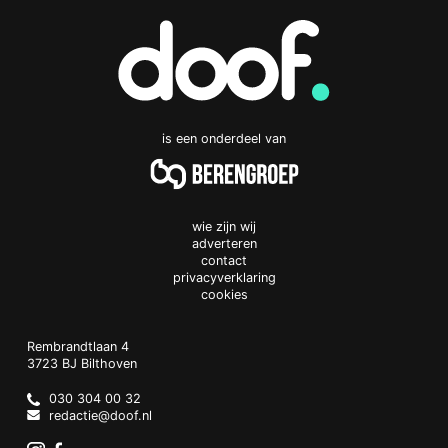
is een onderdeel van
wie zijn wij
adverteren
contact
privacyverklaring
cookies
Doof.nl
work
Rembrandtlaan 4
3723 BJ
Bilthoven
The
Netherlands
030 304 00 32
redactie@doof.nl