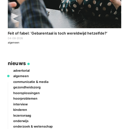
a
Feit of fabel: ‘Gebarentaal is toch wereldwijd hetzelfde?’
P
04-08-2026
2
algemeen
a
nieuws
advertorial
algemeen
communicatie & media
gezondheidszorg
hooroplossingen
hoorproblemen
interview
kinderen
lezersvraag
onderwijs
onderzoek & wetenschap