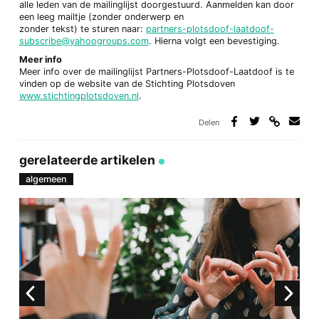
alle leden van de mailinglijst doorgestuurd. Aanmelden kan door
een leeg mailtje (zonder onderwerp en
zonder tekst) te sturen naar:
partners-plotsdoof-laatdoof-
subscribe@yahoogroups.com
. Hierna volgt een bevestiging.
Meer info
Meer info over de mailinglijst Partners-Plotsdoof-Laatdoof is te
vinden op de website van de Stichting Plotsdoven
www.stichtingplotsdoven.nl
.
Delen
Deel
Deel
Deel
Deel
via
op
op
via
link
Facebook
Twitter
e-
gerelateerde artikelen
mail
algemeen