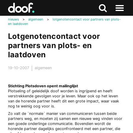
in
Doof.nl
Zoeken
Terug
Zoeken
Naar
naar
nieuws
>
algemeen
>
lotgenotencontact voor partners van plots-
menu
en laatdoven
boven
Lotgenotencontact voor
partners van plots- en
laatdoven
19-10-2007
algemeen
Stichting Plotsdoven opent mailinglijst
Plotseling of geleidelijk doof worden is ingrijpend en heeft
verstrekkende gevolgen voor je leven. Maar ook op het leven
van de horende partner heeft dit een grote impact, waar vaak
nog te weinig oog voor is.
Zo valt de `normale` manier van communiceren tussen beide
partners weg, en moeten zij samen een nieuwe weg vinden voor
een goede onderlinge communicatie. Bovendien wordt de
horende partner dagelijks geconfronteerd met een partner, die