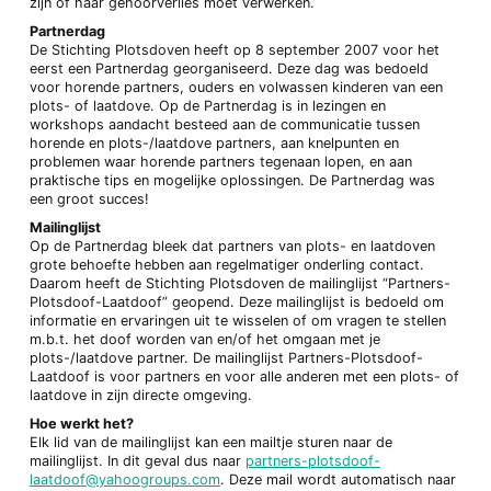
zijn of haar gehoorverlies moet verwerken.
Partnerdag
De Stichting Plotsdoven heeft op 8 september 2007 voor het
eerst een Partnerdag georganiseerd. Deze dag was bedoeld
voor horende partners, ouders en volwassen kinderen van een
plots- of laatdove. Op de Partnerdag is in lezingen en
workshops aandacht besteed aan de communicatie tussen
horende en plots-/laatdove partners, aan knelpunten en
problemen waar horende partners tegenaan lopen, en aan
praktische tips en mogelijke oplossingen. De Partnerdag was
een groot succes!
Mailinglijst
Op de Partnerdag bleek dat partners van plots- en laatdoven
grote behoefte hebben aan regelmatiger onderling contact.
Daarom heeft de Stichting Plotsdoven de mailinglijst “Partners-
Plotsdoof-Laatdoof” geopend. Deze mailinglijst is bedoeld om
informatie en ervaringen uit te wisselen of om vragen te stellen
m.b.t. het doof worden van en/of het omgaan met je
plots-/laatdove partner. De mailinglijst Partners-Plotsdoof-
Laatdoof is voor partners en voor alle anderen met een plots- of
laatdove in zijn directe omgeving.
Hoe werkt het?
Elk lid van de mailinglijst kan een mailtje sturen naar de
mailinglijst. In dit geval dus naar
partners-plotsdoof-
laatdoof@yahoogroups.com
. Deze mail wordt automatisch naar