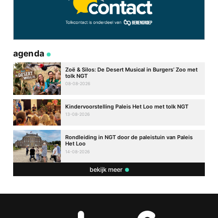
agenda
Zoë & Silos: De Desert Musical in Burgers’ Zoo met
tolk NGT
08-08-2026
Kindervoorstelling Paleis Het Loo met tolk NGT
13-08-2026
Rondleiding in NGT door de paleistuin van Paleis
Het Loo
14-08-2026
bekijk meer