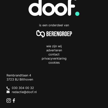
is een onderdeel van
wie zijn wij
adverteren
contact
privacyverklaring
cookies
Doof.nl
work
Rembrandtlaan 4
3723 BJ
Bilthoven
The
Netherlands
030 304 00 32
redactie@doof.nl
Instagram
Facebook