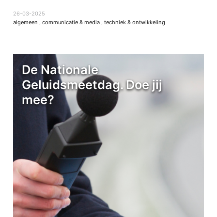
26-03-2025
algemeen
,
communicatie & media
,
techniek & ontwikkeling
De Nationale
Geluidsmeetdag. Doe jij
mee?