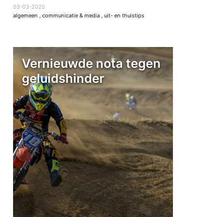
03-03-2025
algemeen
,
communicatie & media
,
uit- en thuistips
Vernieuwde nota tegen
geluidshinder