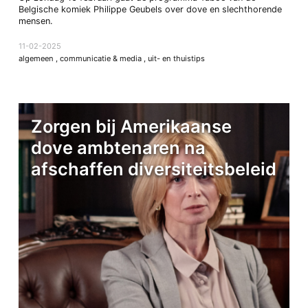
Belgische komiek Philippe Geubels over dove en slechthorende
mensen.
11-02-2025
algemeen
,
communicatie & media
,
uit- en thuistips
Zorgen bij Amerikaanse
dove ambtenaren na
afschaffen diversiteitsbeleid