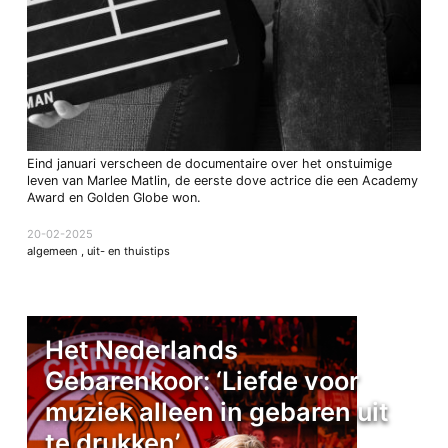
Eind januari verscheen de documentaire over het onstuimige
leven van Marlee Matlin, de eerste dove actrice die een Academy
Award en Golden Globe won.
20-02-2025
algemeen
,
uit- en thuistips
Het Nederlands
Gebarenkoor: ‘Liefde voor
muziek alleen in gebaren uit
te drukken’