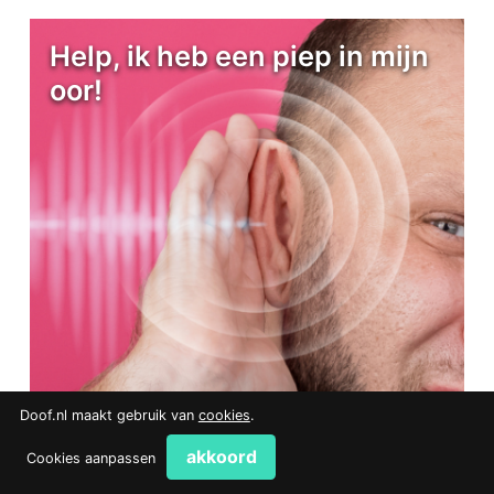
Help, ik heb een piep in mijn
oor!
Doof.nl maakt gebruik van
cookies
.
akkoord
Cookies aanpassen