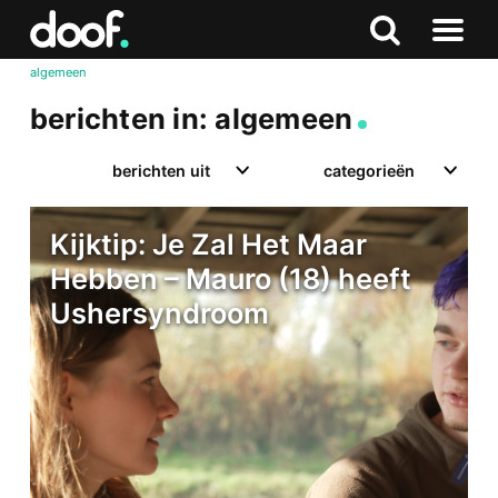
in
Doof.nl
Zoeken
Terug
Zoeken
Naar
naar
algemeen
menu
boven
berichten in: algemeen
berichten uit
categorieën
Kijktip: Je Zal Het Maar
Hebben – Mauro (18) heeft
Ushersyndroom