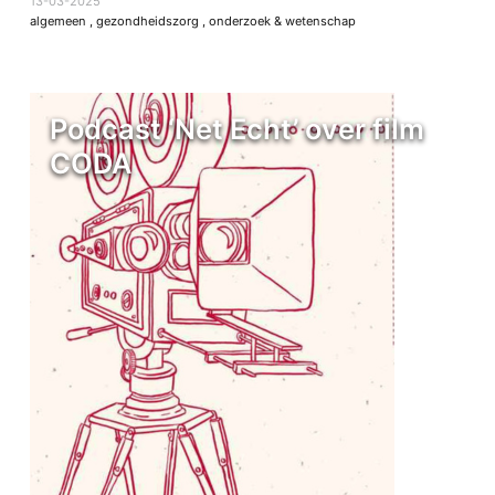
13-03-2025
algemeen
,
gezondheidszorg
,
onderzoek & wetenschap
Podcast ‘Net Echt’ over film
CODA