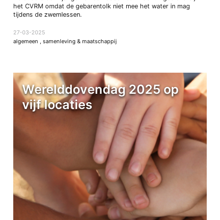
het CVRM omdat de gebarentolk niet mee het water in mag
tijdens de zwemlessen.
27-03-2025
algemeen
,
samenleving & maatschappij
Werelddovendag 2025 op
vijf locaties