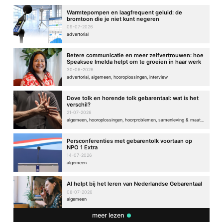
Warmtepompen en laagfrequent geluid: de
bromtoon die je niet kunt negeren
09-07-2026
advertorial
Betere communicatie en meer zelfvertrouwen: hoe
Speaksee Imelda helpt om te groeien in haar werk
30-06-2026
advertorial, algemeen, hooroplossingen, interview
Dove tolk en horende tolk gebarentaal: wat is het
verschil?
21-07-2026
algemeen, hooroplossingen, hoorproblemen, samenleving & maatschappij
Persconferenties met gebarentolk voortaan op
NPO 1 Extra
14-07-2026
algemeen
AI helpt bij het leren van Nederlandse Gebarentaal
08-07-2026
algemeen
meer lezen