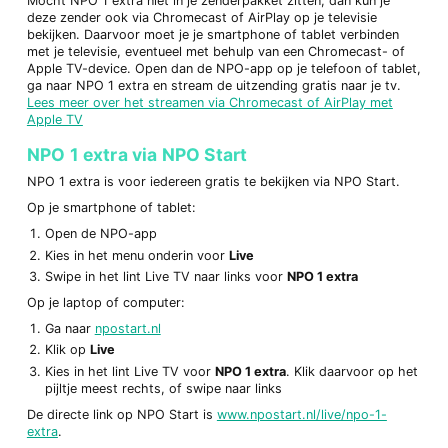
Mocht NPO 1 extra niet in je zenderpakket zitten, dan kun je
deze zender ook via Chromecast of AirPlay op je televisie
bekijken. Daarvoor moet je je smartphone of tablet verbinden
met je televisie, eventueel met behulp van een Chromecast- of
Apple TV-device. Open dan de NPO-app op je telefoon of tablet,
ga naar NPO 1 extra en stream de uitzending gratis naar je tv.
Lees meer over het streamen via Chromecast of AirPlay met
Apple TV
NPO 1 extra via NPO Start
NPO 1 extra is voor iedereen gratis te bekijken via NPO Start.
Op je smartphone of tablet:
Open de NPO-app
Kies in het menu onderin voor
Live
Swipe in het lint Live TV naar links voor
NPO 1 extra
Op je laptop of computer:
Ga naar
npostart.nl
Klik op
Live
Kies in het lint Live TV voor
NPO 1 extra
. Klik daarvoor op het
pijltje meest rechts, of swipe naar links
De directe link op NPO Start is
www.npostart.nl/live/npo-1-
extra
.