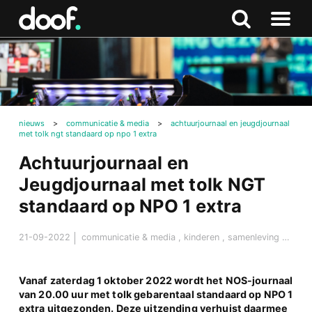
in
Doof.nl
Zoeken
Terug
Zoeken
Naar
naar
menu
boven
nieuws
>
communicatie & media
>
achtuurjournaal en jeugdjournaal
met tolk ngt standaard op npo 1 extra
Achtuurjournaal en
Jeugdjournaal met tolk NGT
standaard op NPO 1 extra
21-09-2022
communicatie & media
,
kinderen
,
samenleving & maatschappij
Vanaf zaterdag 1 oktober 2022 wordt het NOS-journaal
van 20.00 uur met tolk gebarentaal standaard op NPO 1
extra uitgezonden. Deze uitzending verhuist daarmee