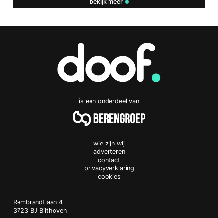
bekijk meer
is een onderdeel van
wie zijn wij
adverteren
contact
privacyverklaring
cookies
Doof.nl
work
Rembrandtlaan 4
3723 BJ
Bilthoven