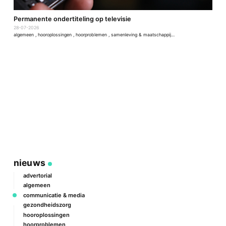
D
Permanente ondertiteling op televisie
2
28-07-2026
a
algemeen
,
hooroplossingen
,
hoorproblemen
,
samenleving & maatschappij
,
techniek & ontwikkeling
nieuws
advertorial
algemeen
communicatie & media
gezondheidszorg
hooroplossingen
hoorproblemen