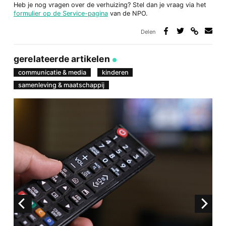
Heb je nog vragen over de verhuizing? Stel dan je vraag via het
formulier op de Service-pagina
van de NPO.
Delen
Deel
Deel
Deel
Deel
via
op
op
via
link
Facebook
Twitter
e-
gerelateerde artikelen
mail
communicatie & media
kinderen
samenleving & maatschappij