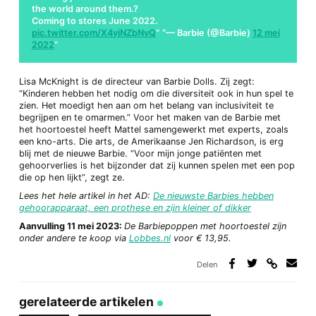
the world around them.?
Coming to stores June 2022.
pic.twitter.com/X4vjNZbNvQ
— Barbie (@Barbie)
12 mei
2022
Lisa McKnight is de directeur van Barbie Dolls. Zij zegt:
“Kinderen hebben het nodig om die diversiteit ook in hun spel te
zien. Het moedigt hen aan om het belang van inclusiviteit te
begrijpen en te omarmen.” Voor het maken van de Barbie met
het hoortoestel heeft Mattel samengewerkt met experts, zoals
een kno-arts. Die arts, de Amerikaanse Jen Richardson, is erg
blij met de nieuwe Barbie. “Voor mijn jonge patiënten met
gehoorverlies is het bijzonder dat zij kunnen spelen met een pop
die op hen lijkt”, zegt ze.
Lees het hele artikel in het AD:
De nieuwste Barbies hebben
gehoorapparaat, een prothese en zijn kleiner of dikker
Aanvulling 11 mei 2023:
De Barbiepoppen met hoortoestel zijn
onder andere te koop via
Lobbes.nl
voor € 13,95.
Delen
Deel
Deel
Deel
Deel
via
op
op
via
link
Facebook
Twitter
e-
gerelateerde artikelen
mail