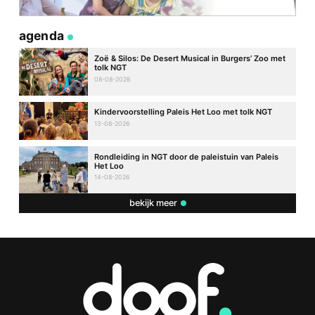
agenda
Zoë & Silos: De Desert Musical in Burgers’ Zoo met
tolk NGT
08-08-2026
Kindervoorstelling Paleis Het Loo met tolk NGT
13-08-2026
Rondleiding in NGT door de paleistuin van Paleis
Het Loo
14-08-2026
bekijk meer