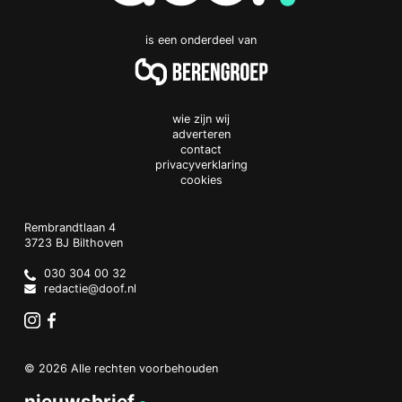
is een onderdeel van
wie zijn wij
adverteren
contact
privacyverklaring
cookies
Doof.nl
work
Rembrandtlaan 4
3723 BJ
Bilthoven
The
Netherlands
030 304 00 32
redactie@doof.nl
Instagram
Facebook
© 2026 Alle rechten voorbehouden
nieuwsbrief