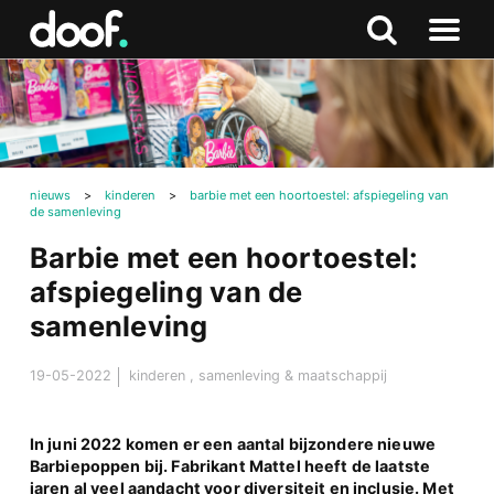
in
Doof.nl
Zoeken
Terug
Zoeken
Naar
naar
menu
boven
nieuws
>
kinderen
>
barbie met een hoortoestel: afspiegeling van
de samenleving
Barbie met een hoortoestel:
afspiegeling van de
samenleving
19-05-2022
kinderen
,
samenleving & maatschappij
In juni 2022 komen er een aantal bijzondere nieuwe
Barbiepoppen bij. Fabrikant Mattel heeft de laatste
jaren al veel aandacht voor diversiteit en inclusie. Met