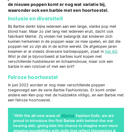
de nieuwe poppen komt er nog wat variatie bij,
waaronder ook een barbie met een hoortoestel.
Inclusie en diversiteit
Bij Barbie denkt bijna iedereen aan een lange, slanke pop met
blond haar. Maar zo ziet lang niet iedereen eruit, dacht ook
fabrikant Mattel. Zij vinden het belangrijk dat kinderen zich
kunnen herkennen in de poppen waar ze mee spelen, en dat die
poppen net zo zijn als in de echte wereld. De afgelopen jaren
kwamen er al steeds diversere barbiepoppen, staat in
het AD
.
Wist je dat je bijvoorbeeld al barbies kunt kopen met
verschillende huidskleuren en lichaamsbouw, maar ook een
barbie in een rolstoel of met een bril?
Felroze hoortoestel
In juni 2022 worden er nog meer verschillende poppen
toegevoegd aan de serie Barbie Fashionistas. Er komt onder
andere een Ken-pop met de huidziekte vitiligo, en een Barbie met
een felroze hoortoestel.
With the all–new wave of
#Barbie
Fashion Dolls, we are
proud to introduce the first Barbie with behind-the-ear
hearing aids, giving kids the chance to imagine even more
amazing possibilities with dolls that reflect themselves &