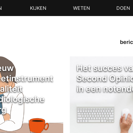
N
KIJKEN
WETEN
DOEN
beric
euw
Het succes v
etinstrument
Second Opini
liteit
in een noten
diologische
rg