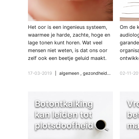
Het oor is een ingenieus systeem,
Om de k
waarmee je harde, zachte, hoge en
audiolo
lage tonen kunt horen. Wat veel
garande
mensen niet weten, is dat ons oor
organis
zelf ook een beetje geluid maakt.
ontwikk
17-03-2019
algemeen
,
gezondheidszorg
,
02-11-20
opmerke
Botontkalking
Vr
kan leiden tot
be
plotsdoofheid
ma