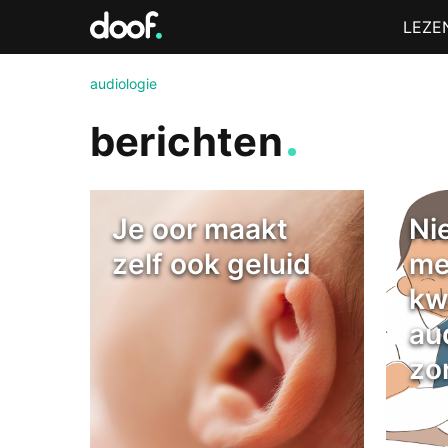
in
Menu
LEZE
Doof.nl
audiologie
berichten
Je oor maakt
Ni
zelf ook geluid
me
kwa
au
zo