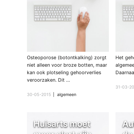
Osteoporose (botontkalking) zorgt
Het geh
niet alleen voor broze botten, maar
algemee
kan ook plotseling gehoorverlies
Daarnaa
veroorzaken. Dit …
31-03-2
30-05-2015
algemeen
Huisarts moet
Au