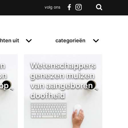
volg ons
Zoeken
Terug
facebook
instagram
Zoeken
naar
boven
hten uit
categorieën
an
Wetenschappers
on
genezen muizen
dop
van aangeboren
doofheid