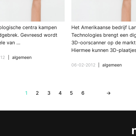
ologische centra kampen
Het Amerikaanse bedrijf La
dgebrek. Gevreesd wordt
Technologies brengt een dig
ele van …
3D-oorscanner op de markt
Hiermee kunnen 3D-plaatje
012
algemeen
06-02-2012
algemeen
1
2
3
4
5
6
→