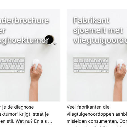
nderbrochure
Fabrikant
er
sjoemelt met
ughoektumor
vliegtuigoor
 je de diagnose
Veel fabrikanten die
ktumor' krijgt, staat je
vliegtuigenoordoppen aanb
en stil. Wat nu? En als …
misleiden consumenten. Oo