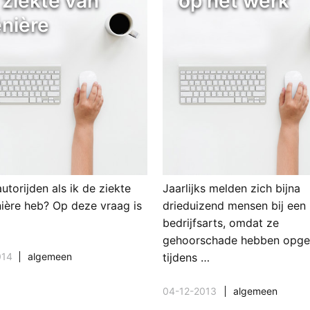
 ziekte van
op het werk
nière
utorijden als ik de ziekte
Jaarlijks melden zich bijna
ière heb? Op deze vraag is
drieduizend mensen bij een
bedrijfsarts, omdat ze
gehoorschade hebben opge
014
algemeen
tijdens …
04-12-2013
algemeen