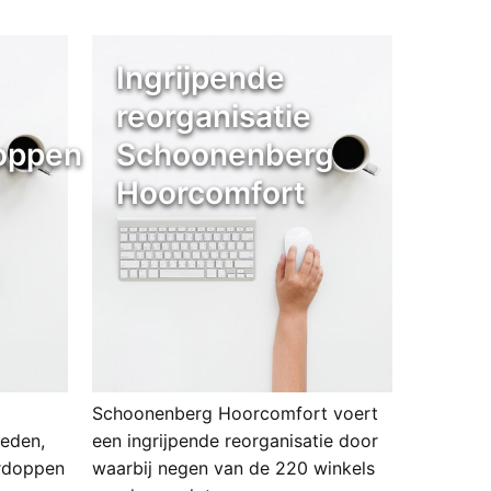
Ingrijpende
reorganisatie
doppen
Schoonenberg
Hoorcomfort
Schoonenberg Hoorcomfort voert
ieden,
een ingrijpende reorganisatie door
rdoppen
waarbij negen van de 220 winkels