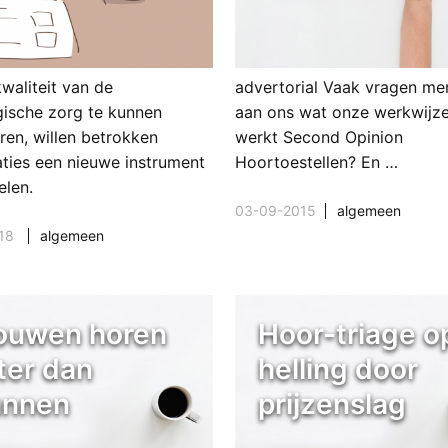
waliteit van de
advertorial Vaak vragen me
gische zorg te kunnen
aan ons wat onze werkwijze
ren, willen betrokken
werkt Second Opinion
aties een nieuwe instrument
Hoortoestellen? En …
elen.
03-09-2015
algemeen
18
lijk
algemeen
ouwen horen
Hoor-triage o
ter dan
helling door
nnen
prijzenslag