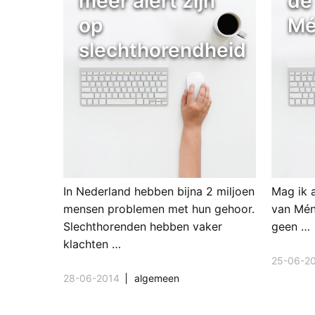
meer alert zijn
de
op
Mé
slechthorendheid
In Nederland hebben bijna 2 miljoen
Mag ik a
mensen problemen met hun gehoor.
van Mén
Slechthorenden hebben vaker
geen …
klachten …
25-06-2
28-06-2014
algemeen