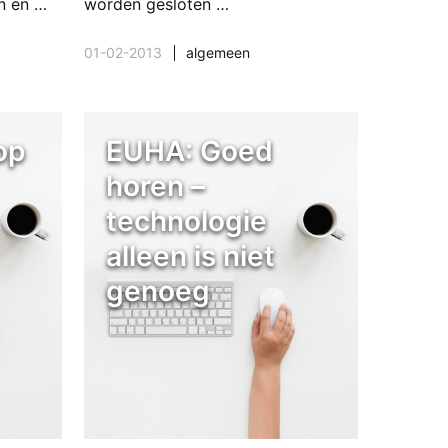
en en …
worden gesloten …
01-02-2013
algemeen
op
EUHA: Goed
horen –
technologie
alleen is niet
genoeg