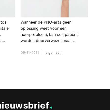
ntos
Wanneer de KNO-arts geen
itale
oplossing weet voor een
.
hoorprobleem, kan een patiënt
s …
worden doorverwezen naar …
09-11-2011
algemeen
nieuwsbrief