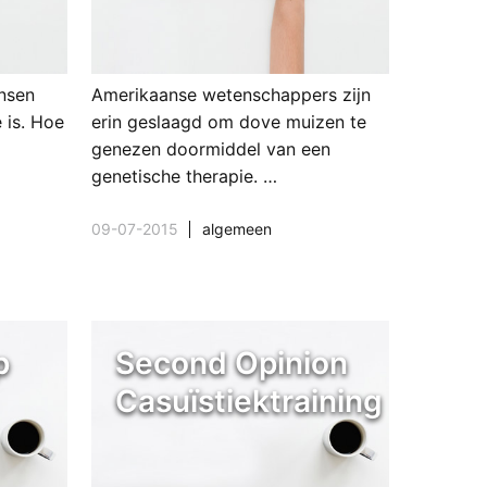
nsen
Amerikaanse wetenschappers zijn
 is. Hoe
erin geslaagd om dove muizen te
genezen doormiddel van een
genetische therapie. …
09-07-2015
algemeen
p
Second Opinion
Casuïstiektraining