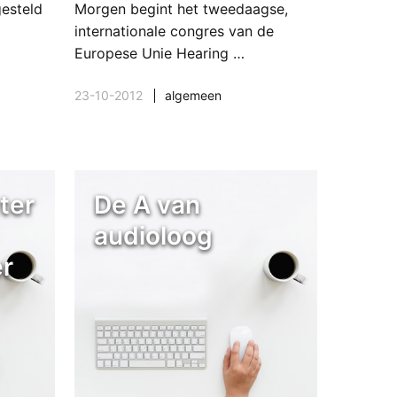
gesteld
Morgen begint het tweedaagse,
internationale congres van de
Europese Unie Hearing …
23-10-2012
algemeen
ter
De A van
audioloog
r