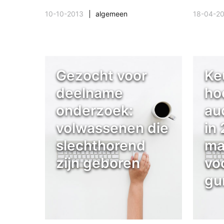
10-10-2013
algemeen
18-04-2
Gezocht voor
Ke
deelname
ho
onderzoek:
au
volwassenen die
in
slechthorend
ma
zijn geboren
vo
gu