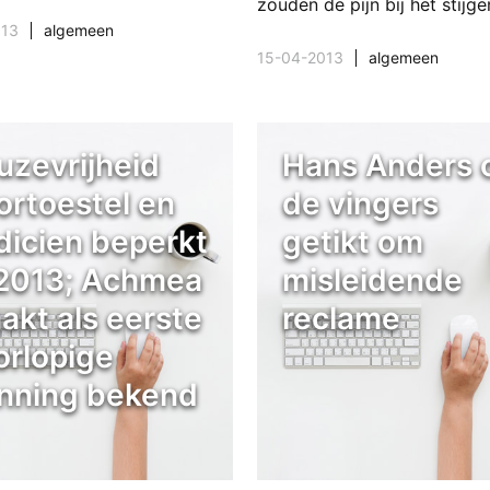
zouden de pijn bij het stijg
013
algemeen
15-04-2013
algemeen
uzevrijheid
Hans Anders 
ortoestel en
de vingers
dicien beperkt
getikt om
 2013; Achmea
misleidende
akt als eerste
reclame
orlopige
nning bekend