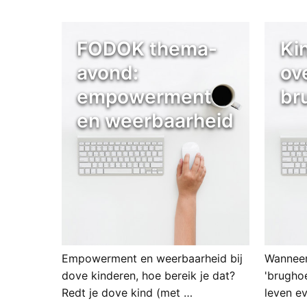
FODOK thema-
Ki
avond:
ov
empowerment
br
en weerbaarheid
Empowerment en weerbaarheid bij
Wanneer
dove kinderen, hoe bereik je dat?
'brughoe
Redt je dove kind (met …
leven ev