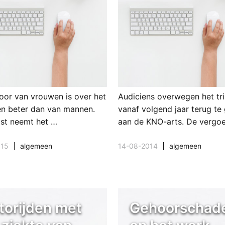
oor van vrouwen is over het
Audiciens overwegen het tr
n beter dan van mannen.
vanaf volgend jaar terug te
st neemt het …
aan de KNO-arts. De vergo
015
algemeen
14-08-2014
algemeen
torijden met
Gehoorschad