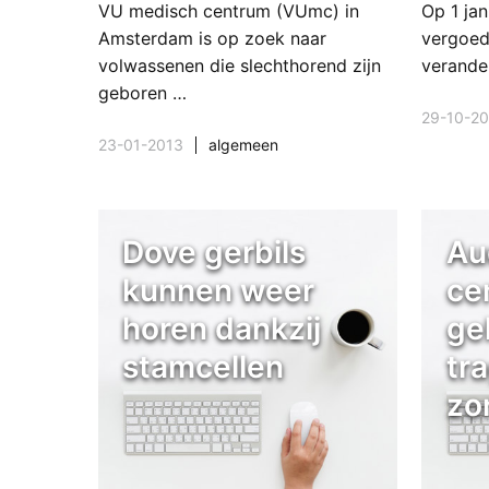
VU medisch centrum (VUmc) in
Op 1 ja
Amsterdam is op zoek naar
vergoed
volwassenen die slechthorend zijn
verande
geboren …
29-10-20
23-01-2013
algemeen
Dove gerbils
Au
kunnen weer
ce
horen dankzij
ge
stamcellen
tr
zo