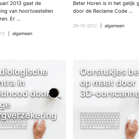
nuari 2013 gaat de
Beter Horen is in het gelijk 
ing van hoortoestellen
door de Reclame Code …
ren. Er …
29-10-2012
algemeen
12
algemeen
diologische
Oorstukjes be
ntra in
op maat door
ldnood door
3D-oorscanne
age
rgverzekering