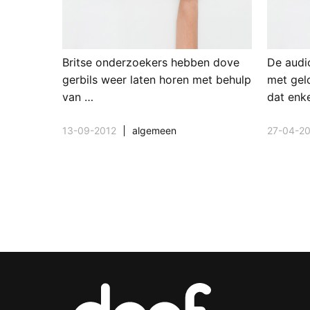
Britse onderzoekers hebben dove
De audi
gerbils weer laten horen met behulp
met gel
van …
dat enk
13-09-2012
algemeen
27-04-2