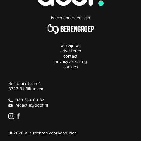
is een onderdeel van
wie zijn wij
adverteren
contact
privacyverklaring
cookies
Doof.nl
work
Rembrandtlaan 4
3723 BJ
Bilthoven
The
Netherlands
030 304 00 32
redactie@doof.nl
Instagram
Facebook
© 2026 Alle rechten voorbehouden