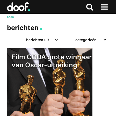
in
Doof.nl
Zoeken
Terug
Zoeken
Naar
naar
coda
menu
boven
berichten
berichten uit
categorieën
Film CODA grote winnaar
van Oscar-uitreiking