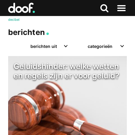
in
Doof.nl
Zoeken
Terug
Zoeken
Naar
naar
decibel
menu
boven
berichten
berichten uit
categorieën
Geluidshinder: welke wetten
en regels zijn er voor geluid?