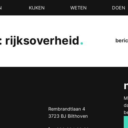
N
KIJKEN
WETEN
DOEN
 rijksoverheid
beric
M
d
Doof.nl
work
Rembrandtlaan 4
b
3723 BJ
Bilthoven
The