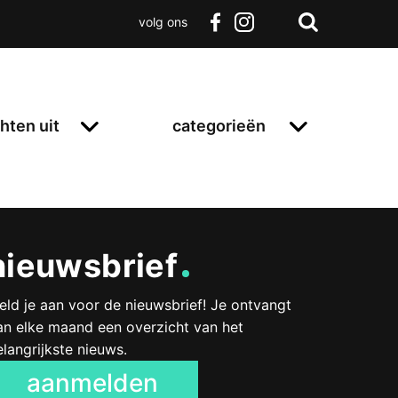
volg ons
Zoeken
Terug
facebook
instagram
Zoeken
naar
boven
hten uit
categorieën
nieuwsbrief
eld je aan voor de nieuwsbrief! Je ontvangt
an elke maand een overzicht van het
elangrijkste nieuws.
aanmelden