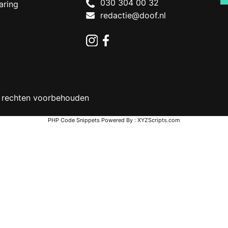
030 304 00 32
aring
Netherlands
redactie@doof.nl
Instagram
Facebook
 rechten voorbehouden
PHP Code Snippets
Powered By :
XYZScripts.com