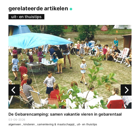
via
op
op
via
link
Facebook
Twitter
e-
gerelateerde artikelen
mail
uit- en thuistips
De Gebarencamping: samen vakantie vieren in gebarentaal
4
03-06-2026
2
algemeen
,
kinderen
,
samenleving & maatschappij
,
uit- en thuistips
a