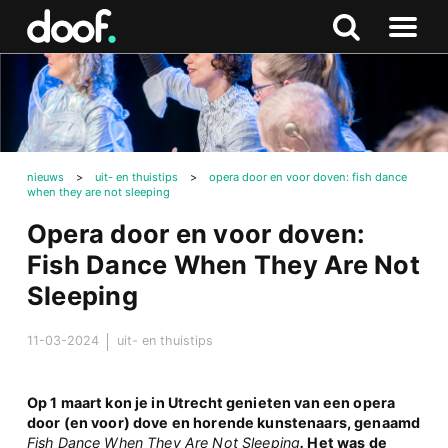
in
Doof.nl
Zoeken
Terug
Zoeken
Naar
naar
menu
boven
nieuws
>
uit- en thuistips
>
opera door en voor doven: fish dance
when they are not sleeping
Opera door en voor doven:
Fish Dance When They Are Not
Sleeping
11-03-2024
uit- en thuistips
Op 1 maart kon je in Utrecht genieten van een opera
door (en voor) dove en horende kunstenaars, genaamd
Fish Dance When They Are Not Sleeping
.
Het was de