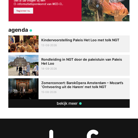
agenda
Kindervoorstelling Paleis Het Loo met tolk NGT
13-08-2026
Rondleiding in NGT door de paleistuin van Paleis
Het Loo
14-08-2026
Zomerconcert: BarokOpera Amsterdam – Mozart’s
‘Ontvoering uit de Harem’ met tolk NGT
15-08-2026
bekijk meer