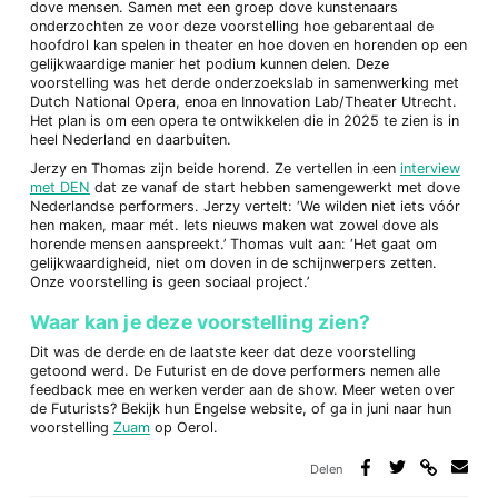
dove mensen. Samen met een groep dove kunstenaars
onderzochten ze voor deze voorstelling hoe gebarentaal de
hoofdrol kan spelen in theater en hoe doven en horenden op een
gelijkwaardige manier het podium kunnen delen. Deze
voorstelling was het derde onderzoekslab in samenwerking met
Dutch National Opera, enoa en Innovation Lab/Theater Utrecht.
Het plan is om een opera te ontwikkelen die in 2025 te zien is in
heel Nederland en daarbuiten.
Jerzy en Thomas zijn beide horend. Ze vertellen in een
interview
met DEN
dat ze vanaf de start hebben samengewerkt met dove
Nederlandse performers. Jerzy vertelt: ‘We wilden niet iets vóór
hen maken, maar mét. Iets nieuws maken wat zowel dove als
horende mensen aanspreekt.’ Thomas vult aan: ‘Het gaat om
gelijkwaardigheid, niet om doven in de schijnwerpers zetten.
Onze voorstelling is geen sociaal project.’
Waar kan je deze voorstelling zien?
Dit was de derde en de laatste keer dat deze voorstelling
getoond werd. De Futurist en de dove performers nemen alle
feedback mee en werken verder aan de show. Meer weten over
de Futurists? Bekijk hun Engelse website, of ga in juni naar hun
voorstelling
Zuam
op Oerol.
Delen
Deel
Deel
Deel
Deel