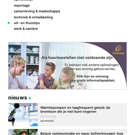
reportage
samenleving & maatschappij
techniek & ontwikkeling
uit- en thuistips
werk & carrière
nieuws
Warmtepompen en laagfrequent geluid: de
bromtoon die je niet kunt negeren
09-07-2026
advertorial
Betere communicatie en meer zelfvertrouwen: hoe