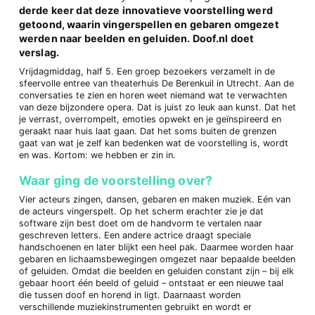
derde keer dat deze innovatieve voorstelling werd
getoond, waarin vingerspellen en gebaren omgezet
werden naar beelden en geluiden. Doof.nl doet
verslag.
Vrijdagmiddag, half 5. Een groep bezoekers verzamelt in de
sfeervolle entree van theaterhuis De Berenkuil in Utrecht. Aan de
conversaties te zien en horen weet niemand wat te verwachten
van deze bijzondere opera. Dat is juist zo leuk aan kunst. Dat het
je verrast, overrompelt, emoties opwekt en je geïnspireerd en
geraakt naar huis laat gaan. Dat het soms buiten de grenzen
gaat van wat je zelf kan bedenken wat de voorstelling is, wordt
en was. Kortom: we hebben er zin in.
Waar ging de voorstelling over?
Vier acteurs zingen, dansen, gebaren en maken muziek. Eén van
de acteurs vingerspelt. Op het scherm erachter zie je dat
software zijn best doet om de handvorm te vertalen naar
geschreven letters. Een andere actrice draagt speciale
handschoenen en later blijkt een heel pak. Daarmee worden haar
gebaren en lichaamsbewegingen omgezet naar bepaalde beelden
of geluiden. Omdat die beelden en geluiden constant zijn – bij elk
gebaar hoort één beeld of geluid – ontstaat er een nieuwe taal
die tussen doof en horend in ligt. Daarnaast worden
verschillende muziekinstrumenten gebruikt en wordt er