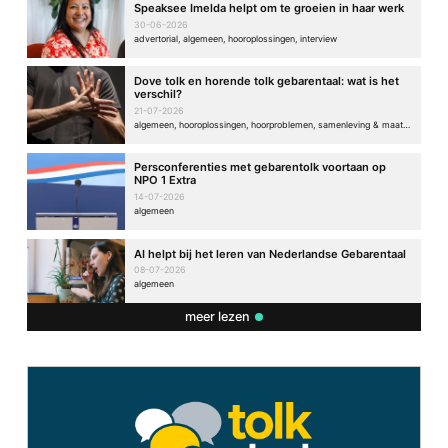
Speaksee Imelda helpt om te groeien in haar werk
30-06-2026
advertorial, algemeen, hooroplossingen, interview
Dove tolk en horende tolk gebarentaal: wat is het
verschil?
21-07-2026
algemeen, hooroplossingen, hoorproblemen, samenleving & maatschappij
Persconferenties met gebarentolk voortaan op
NPO 1 Extra
14-07-2026
algemeen
AI helpt bij het leren van Nederlandse Gebarentaal
08-07-2026
algemeen
meer lezen