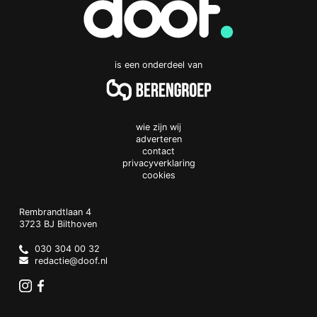
is een onderdeel van
wie zijn wij
adverteren
contact
privacyverklaring
cookies
Doof.nl
work
Rembrandtlaan 4
3723 BJ
Bilthoven
The
Netherlands
030 304 00 32
redactie@doof.nl
Instagram
Facebook