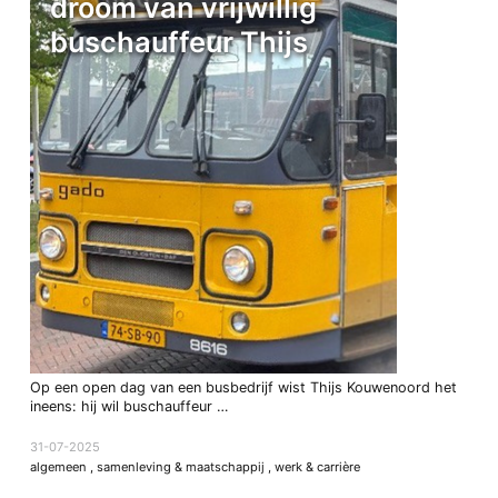
droom van vrijwillig
buschauffeur Thijs
Op een open dag van een busbedrijf wist Thijs Kouwenoord het
ineens: hij wil buschauffeur …
31-07-2025
algemeen
,
samenleving & maatschappij
,
werk & carrière