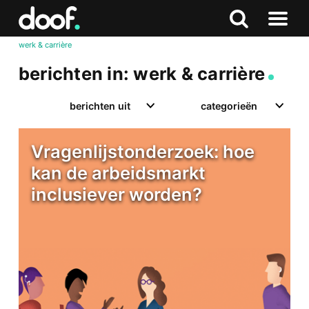
in
Doof.nl
Zoeken
Terug
Zoeken
Naar
naar
werk & carrière
menu
boven
berichten in: werk & carrière
berichten uit
categorieën
Vragenlijstonderzoek: hoe
kan de arbeidsmarkt
inclusiever worden?