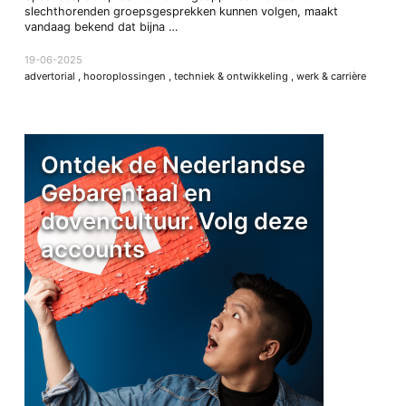
slechthorenden groepsgesprekken kunnen volgen, maakt
vandaag bekend dat bijna …
19-06-2025
advertorial
,
hooroplossingen
,
techniek & ontwikkeling
,
werk & carrière
Ontdek de Nederlandse
Gebarentaal en
dovencultuur. Volg deze
accounts