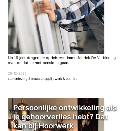
Na 16 jaar dragen de oprichters timmerfabriek De Verbinding
over omdat ze met pensioen gaan.
28-12-2023
samenleving & maatschappij
,
werk & carrière
Persoonlijke ontwikkeling als
je gehoorverlies hebt? Dat
kan bij Hoorwerk