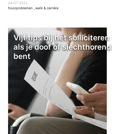
04-07-2023
hoorproblemen
,
werk & carrière
Vijf tips bij het solliciteren
als je doof of slechthorend
bent