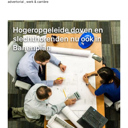
advertorial
,
werk & carrière
Hogeropgeleide doven en
slechthorenden nu ook in
Banenplan