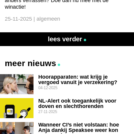
anders verrassen? Doe dan nu mee met de
winactie!
25-11-2025 | algemeen
lees verder
meer nieuws
Hoorapparaten: wat krijg je
vergoed vanuit je verzekering?
04-12-2025
NL-Alert ook toegankelijk voor
doven en slechthorenden
27-11-2025
Wanneer CI’s niet volstaan: hoe
Anja dankij Speaksee weer kon