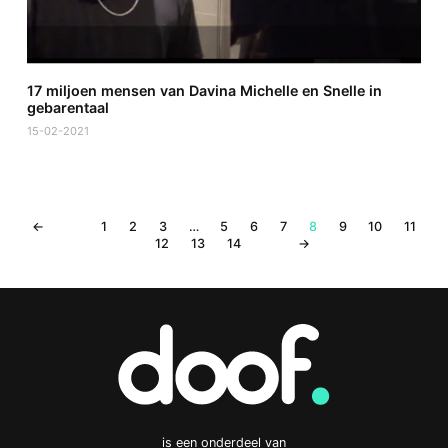
17 miljoen mensen van Davina Michelle en Snelle in
gebarentaal
15-02-2021
←
1
2
3
…
5
6
7
8
9
10
11
12
13
14
→
is een onderdeel van