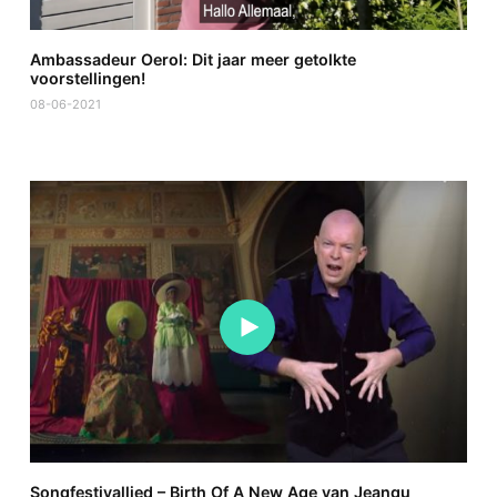
Ambassadeur Oerol: Dit jaar meer getolkte
voorstellingen!
08-06-2021
Songfestivallied – Birth Of A New Age van Jeangu