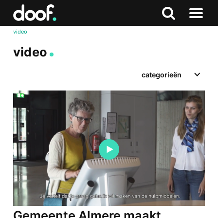
in
Doof.nl
Zoeken
Terug
Zoeken
Naar
naar
video
menu
boven
video
categorieën
Gemeente Almere maakt