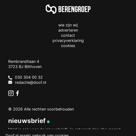
wie zijn wij
adverteren
contact
privacyverklaring
cookies
Doof.nl
work
Rembrandtlaan 4
3723 BJ
Bilthoven
The
Netherlands
030 304 00 32
redactie@doof.nl
Instagram
Facebook
© 2026 Alle rechten voorbehouden
nieuwsbrief
Meld je aan voor de nieuwsbrief! Je ontvangt dan elke maand
een overzicht van het belangrijkste nieuws.
Doof.nl maakt gebruik van
cookies
.