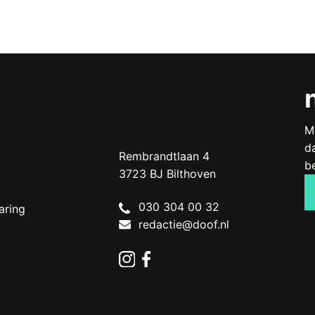
M
d
Doof.nl
work
Rembrandtlaan 4
b
3723 BJ
Bilthoven
The
030 304 00 32
aring
Netherlands
redactie@doof.nl
Instagram
Facebook