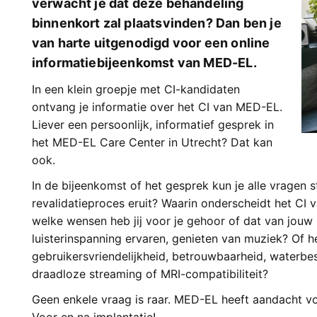
verwacht je dat deze behandeling
binnenkort zal plaatsvinden? Dan ben je
van harte uitgenodigd voor een online
informatiebijeenkomst van MED-EL.
In een klein groepje met CI-kandidaten
ontvang je informatie over het CI van MED-EL.
Liever een persoonlijk, informatief gesprek in
het MED-EL Care Center in Utrecht? Dat kan
ook.
In de bijeenkomst of het gesprek kun je alle vragen st
revalidatieproces eruit? Waarin onderscheidt het C
welke wensen heb jij voor je gehoor of dat van jouw
luisterinspanning ervaren, genieten van muziek? Of 
gebruikersvriendelijkheid, betrouwbaarheid, waterbest
draadloze streaming of MRI-compatibiliteit?
Geen enkele vraag is raar. MED-EL heeft aandacht voo