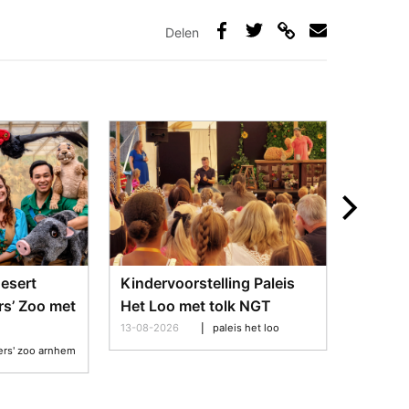
Delen
Deel
Deel
Deel
Deel
via
op
op
via
link
Facebook
Twitter
e-
mail
Desert
Kindervoorstelling Paleis
Rondle
rs’ Zoo met
Het Loo met tolk NGT
paleist
Loo
13-08-2026
paleis het loo
ers' zoo arnhem
14-08-20