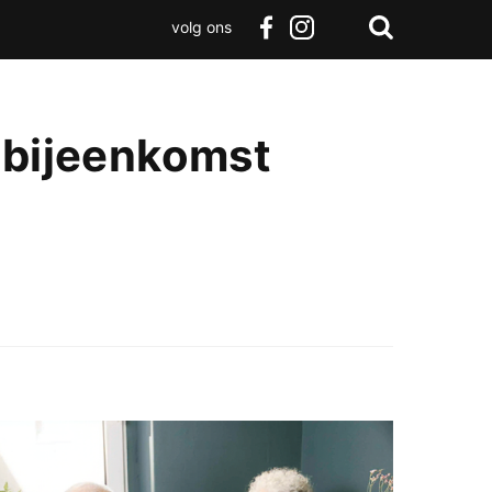
volg ons
Zoeken
Terug
facebook
instagram
Zoeken
naar
boven
ebijeenkomst