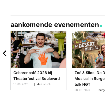
aankomende evenementen
a
Gebarencafé 2026 bij
Zoë & Silos: De 
Theaterfestival Boulevard
Musical in Burge
tolk NGT
15-08-2026
den bosch
08-08-2026
burg