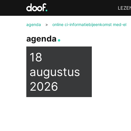
in
Menu
LEZE
Doof.nl
agenda
>
online ci-informatiebijeenkomst med-el
agenda
18
augustus
2026