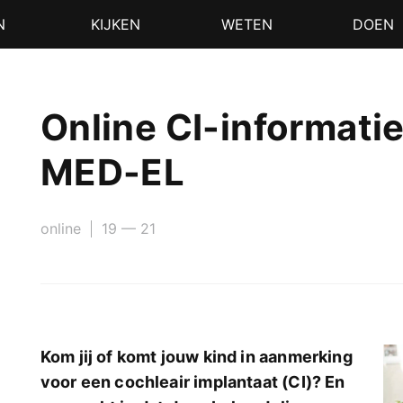
N
KIJKEN
WETEN
DOEN
Online CI-informati
MED-EL
online
19 — 21
Kom jij of komt jouw kind in aanmerking
voor een cochleair implantaat (CI)? En