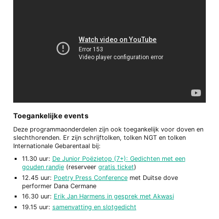
Toegankelijke events
Deze programmaonderdelen zijn ook toegankelijk voor doven en
slechthorenden. Er zijn schrijftolken, tolken NGT en tolken
Internationale Gebarentaal bij:
11.30 uur:
De Junior Poëzietop (7+): Gedichten met een
gouden randje
(reserveer
gratis ticket
)
12.45 uur:
Poetry Press Conference
met Duitse dove
performer Dana Cermane
16.30 uur:
Erik Jan Harmens in gesprek met Akwasi
19.15 uur:
samenvatting en slotgedicht