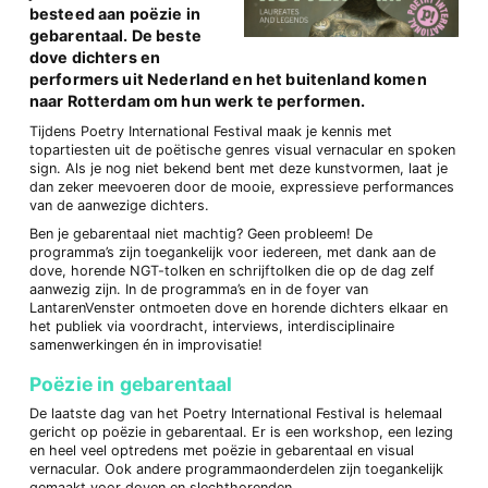
besteed aan poëzie in
gebarentaal. De beste
dove dichters en
performers uit Nederland en het buitenland komen
naar Rotterdam om hun werk te performen.
Tijdens Poetry International Festival maak je kennis met
topartiesten uit de poëtische genres visual vernacular en spoken
sign. Als je nog niet bekend bent met deze kunstvormen, laat je
dan zeker meevoeren door de mooie, expressieve performances
van de aanwezige dichters.
Ben je gebarentaal niet machtig? Geen probleem! De
programma’s zijn toegankelijk voor iedereen, met dank aan de
dove, horende NGT-tolken en schrijftolken die op de dag zelf
aanwezig zijn. In de programma’s en in de foyer van
LantarenVenster ontmoeten dove en horende dichters elkaar en
het publiek via voordracht, interviews, interdisciplinaire
samenwerkingen én in improvisatie!
Poëzie in gebarentaal
De laatste dag van het Poetry International Festival is helemaal
gericht op poëzie in gebarentaal. Er is een workshop, een lezing
en heel veel optredens met poëzie in gebarentaal en visual
vernacular. Ook andere programmaonderdelen zijn toegankelijk
gemaakt voor doven en slechthorenden.