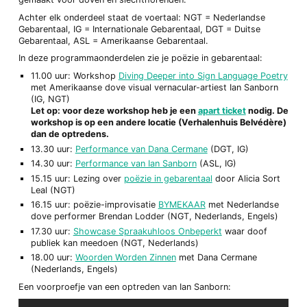
Achter elk onderdeel staat de voertaal: NGT = Nederlandse
Gebarentaal, IG = Internationale Gebarentaal, DGT = Duitse
Gebarentaal, ASL = Amerikaanse Gebarentaal.
In deze programmaonderdelen zie je poëzie in gebarentaal:
11.00 uur: Workshop
Diving Deeper into Sign Language Poetry
met Amerikaanse dove visual vernacular-artiest Ian Sanborn
(IG, NGT)
Let op: voor deze workshop heb je een
apart ticket
nodig. De
workshop is op een andere locatie (Verhalenhuis Belvédère)
dan de optredens.
13.30 uur:
Performance van Dana Cermane
(DGT, IG)
14.30 uur:
Performance van Ian Sanborn
(ASL, IG)
15.15 uur: Lezing over
poëzie in gebarentaal
door Alicia Sort
Leal (NGT)
16.15 uur: poëzie-improvisatie
BYMEKAAR
met Nederlandse
dove performer Brendan Lodder (NGT, Nederlands, Engels)
17.30 uur:
Showcase Spraakuhloos Onbeperkt
waar doof
publiek kan meedoen (NGT, Nederlands)
18.00 uur:
Woorden Worden Zinnen
met Dana Cermane
(Nederlands, Engels)
Een voorproefje van een optreden van Ian Sanborn: