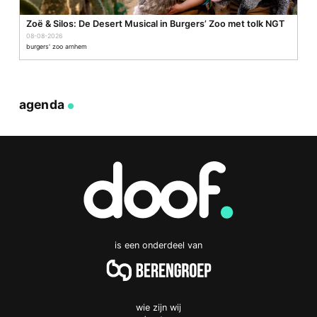
Zoë & Silos: De Desert Musical in Burgers’ Zoo met tolk NGT
08-08-2026
burgers' zoo arnhem
agenda
is een onderdeel van
wie zijn wij