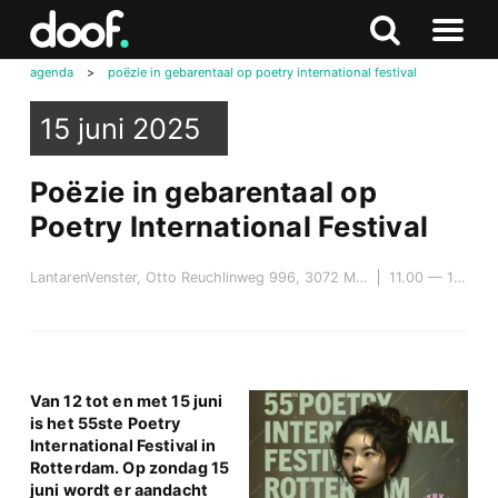
in
Doof.nl
Zoeken
Terug
Zoeken
Naar
naar
agenda
>
poëzie in gebarentaal op poetry international festival
menu
boven
15 juni 2025
Poëzie in gebarentaal op
Poetry International Festival
LantarenVenster, Otto Reuchlinweg 996, 3072 MD Rotterdam
11.00 — 19.30
Van 12 tot en met 15 juni
is het 55ste Poetry
International Festival in
Rotterdam. Op zondag 15
juni wordt er aandacht