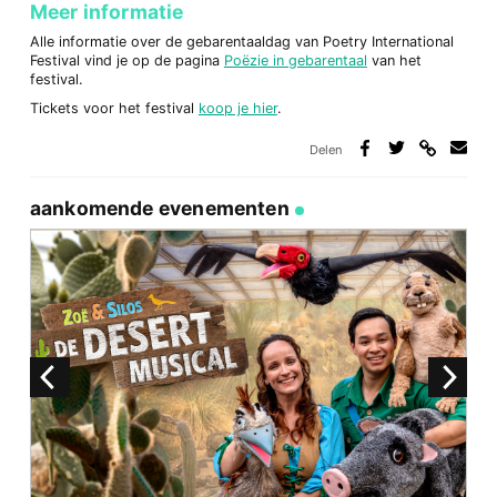
Meer informatie
Alle informatie over de gebarentaaldag van Poetry International
Festival vind je op de pagina
Poëzie in gebarentaal
van het
festival.
Tickets voor het festival
koop je hier
.
Delen
Deel
Deel
Deel
Deel
via
op
op
via
link
Facebook
Twitter
e-
aankomende evenementen
mail