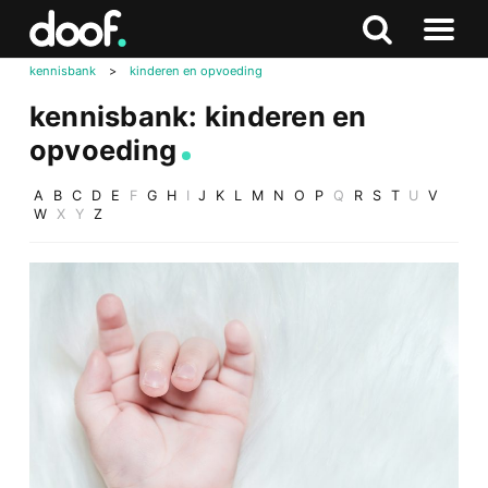
in
Doof.nl
Zoeken
Terug
Zoeken
Naar
naar
kennisbank
>
kinderen en opvoeding
menu
boven
kennisbank:
kinderen en
opvoeding
A
B
C
D
E
F
G
H
I
J
K
L
M
N
O
P
Q
R
S
T
U
V
W
X
Y
Z