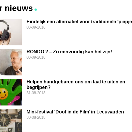
r nieuws
Eindelijk een alternatief voor traditionele ‘piepj
03-09-2018
RONDO 2 – Zo eenvoudig kan het zijn!
03-09-2018
Helpen handgebaren ons om taal te uiten en
begrijpen?
31-08-2018
Mini-festival ‘Doof in de Film’ in Leeuwarden
30-08-2018