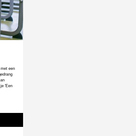
t met een
 gedrang
kan
je 'Een