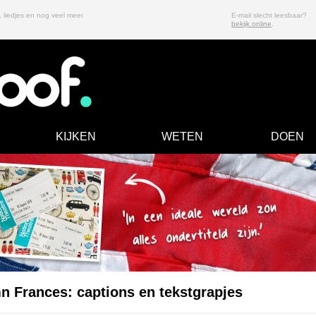
, liedjes en nog veel meer
E-mail slecht leesbaar?
bekijk online
.
KIJKEN
WETEN
DOEN
n Frances: captions en tekstgrapjes