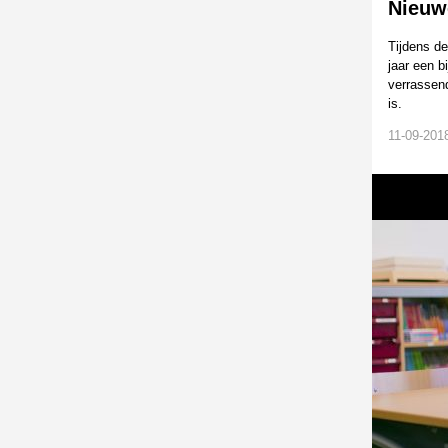
Nieuw
Tijdens de
jaar een 
verrassend
is.
11-09-201