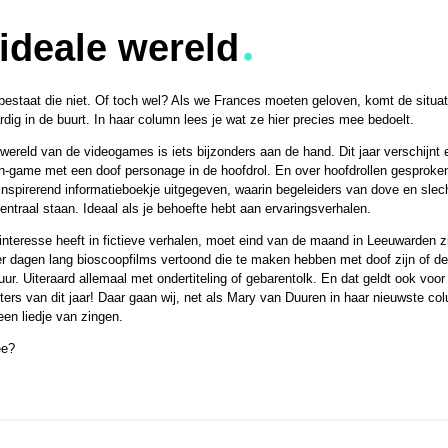
ideale wereld
 bestaat die niet. Of toch wel? Als we Frances moeten geloven, komt de situat
dig in de buurt. In haar column lees je wat ze hier precies mee bedoelt.
wereld van de videogames is iets bijzonders aan de hand. Dit jaar verschijnt 
on-game met een doof personage in de hoofdrol. En over hoofdrollen gespro
inspirerend informatieboekje uitgegeven, waarin begeleiders van dove en sle
entraal staan. Ideaal als je behoefte hebt aan ervaringsverhalen.
nteresse heeft in fictieve verhalen, moet eind van de maand in Leeuwarden zi
r dagen lang bioscoopfilms vertoond die te maken hebben met doof zijn of de
ur. Uiteraard allemaal met ondertiteling of gebarentolk. En dat geldt ook voo
rs van dit jaar! Daar gaan wij, net als Mary van Duuren in haar nieuwste co
en liedje van zingen.
ee?