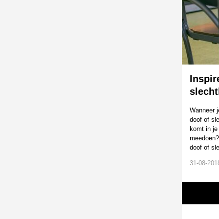
Inspir
slech
Wanneer je
doof of sl
komt in je
meedoen? 
doof of sl
31-08-2018