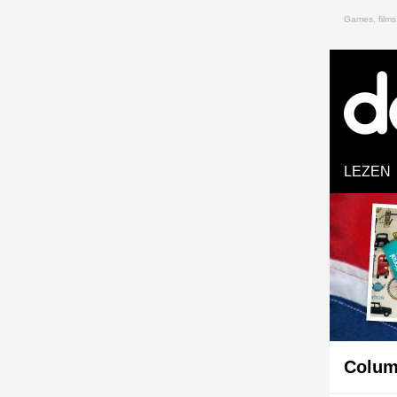
Games, films
LEZEN
Colum