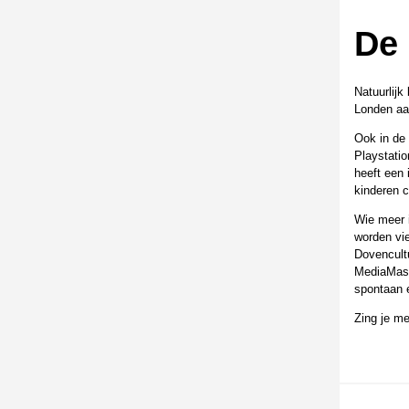
De 
Natuurlijk
Londen aar
Ook in de 
Playstati
heeft een 
kinderen c
Wie meer i
worden vie
Dovencultu
MediaMaste
spontaan e
Zing je m