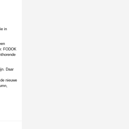
ie in
een
ken: FODOK
chthorende
jn. Daar
r de nieuwe
lumn,