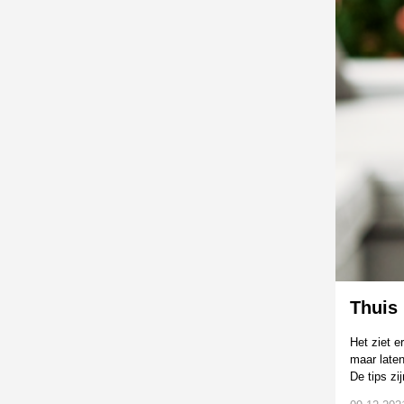
Thuis 
Het ziet e
maar laten
De tips zi