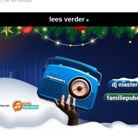
 | uit- en thuistips
lees verder