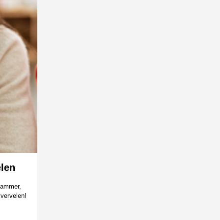
elen
 jammer,
 vervelen!