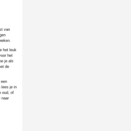
st van
agen
weken.
je het leuk
voor het
e je als
met de
r een
lees je in
 oud, of
e naar