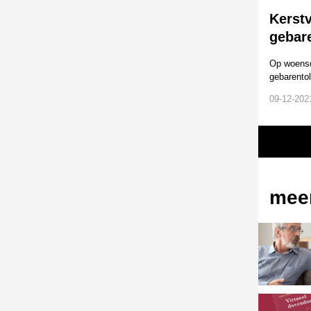
Kerstv
gebar
Op woensda
gebarentol
09-12-2021
mee