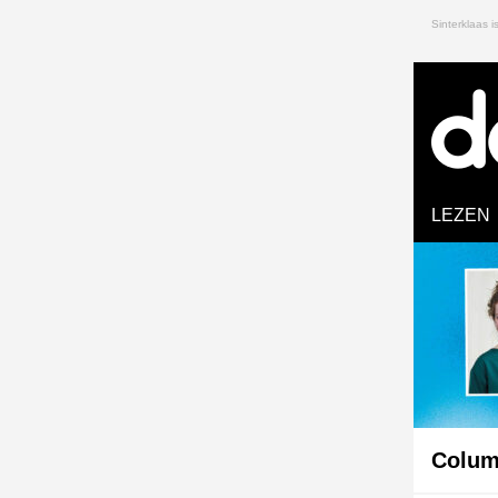
Sinterklaas 
LEZEN
Column