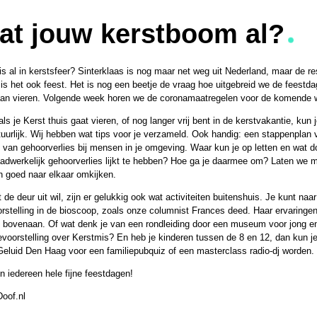
at jouw kerstboom al?
is al in kerstsfeer? Sinterklaas is nog maar net weg uit Nederland, maar de re
s het ook feest. Het is nog een beetje de vraag hoe uitgebreid we de feestd
an vieren. Volgende week horen we de coronamaatregelen voor de komende 
ls je Kerst thuis gaat vieren, of nog langer vrij bent in de kerstvakantie, kun 
urlijk. Wij hebben wat tips voor je verzameld. Ook handig: een stappenplan 
van gehoorverlies bij mensen in je omgeving. Waar kun je op letten en wat do
adwerkelijk gehoorverlies lijkt te hebben? Hoe ga je daarmee om? Laten we 
n goed naar elkaar omkijken.
t de deur uit wil, zijn er gelukkig ook wat activiteiten buitenshuis. Je kunt naa
stelling in de bioscoop, zoals onze columnist Frances deed. Haar ervaringen 
 bovenaan. Of wat denk je van een rondleiding door een museum voor jong en
evoorstelling over Kerstmis? En heb je kinderen tussen de 8 en 12, dan kun j
eluid Den Haag voor een familiepubquiz of een masterclass radio-dj worden.
 iedereen hele fijne feestdagen!
oof.nl