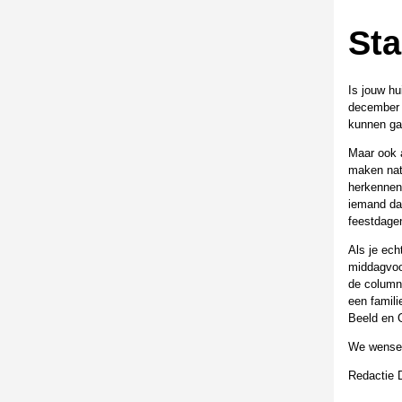
Sta
Is jouw hu
december i
kunnen ga
Maar ook a
maken natu
herkennen 
iemand da
feestdage
Als je ech
middagvoor
de column
een famili
Beeld en G
We wensen
Redactie D