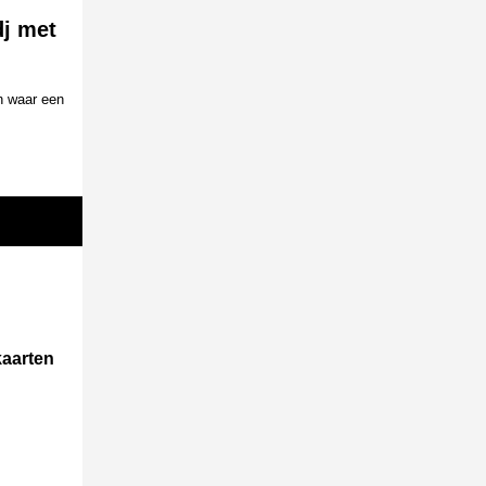
dj met
n waar een
kaarten