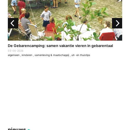
De Gebarencamping: samen vakantie vieren in gebarentaal
4
03-06-2026
2
algemeen
,
kinderen
,
samenleving & maatschappij
,
uit- en thuistips
a
nieuws