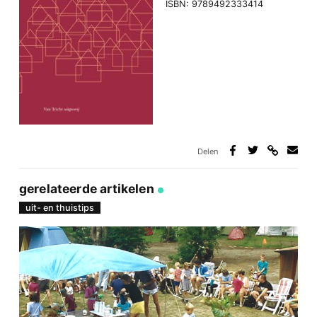
ISBN: 9789492333414
Delen
Deel
Deel
Deel
Deel
via
op
op
via
link
Facebook
Twitter
e-
gerelateerde artikelen
mail
uit- en thuistips