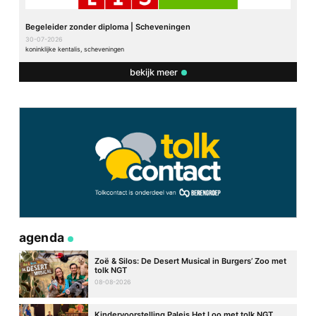
Begeleider zonder diploma | Scheveningen
30-07-2026
koninklijke kentalis, scheveningen
bekijk meer
agenda
Zoë & Silos: De Desert Musical in Burgers’ Zoo met
tolk NGT
08-08-2026
Kindervoorstelling Paleis Het Loo met tolk NGT