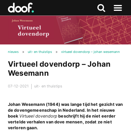
in
Doof.nl
Zoeken
Terug
Zoeken
Naar
naar
menu
boven
nieuws
>
uit- en thuistips
>
virtueel dovendorp – johan wesemann
Virtueel dovendorp – Johan
Wesemann
07-12-2021
uit- en thuistips
Johan Wesemann (1944) was lange tijd het gezicht van
de dovengemeenschap in Nederland. In het nieuwe
boek
Virtueel dovendorp
beschrijft hij de niet eerder
vertelde verhalen van dove mensen, zodat ze niet
verloren gaan.