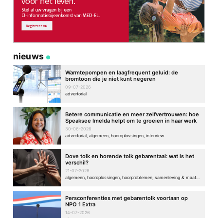
nieuws
Warmtepompen en laagfrequent geluid: de
bromtoon die je niet kunt negeren
09-07-2026
advertorial
Betere communicatie en meer zelfvertrouwen: hoe
Speaksee Imelda helpt om te groeien in haar werk
30-06-2026
advertorial, algemeen, hooroplossingen, interview
Dove tolk en horende tolk gebarentaal: wat is het
verschil?
21-07-2026
algemeen, hooroplossingen, hoorproblemen, samenleving & maatschappij
Persconferenties met gebarentolk voortaan op
NPO 1 Extra
14-07-2026