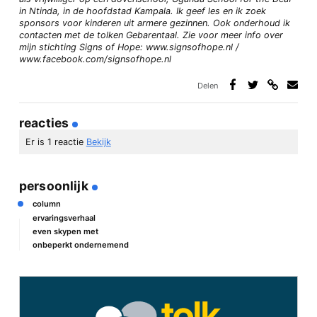
in Ntinda, in de hoofdstad Kampala. Ik geef les en ik zoek
sponsors voor kinderen uit armere gezinnen. Ook onderhoud ik
contacten met de tolken Gebarentaal. Zie voor meer info over
mijn stichting Signs of Hope: www.signsofhope.nl /
www.facebook.com/signsofhope.nl
Delen
Deel
Deel
Deel
Deel
via
op
op
via
link
Facebook
Twitter
e-
reacties
mail
Er is 1 reactie
Bekijk
persoonlijk
Margriet
15/09/2020 17:50
column
ervaringsverhaal
Wat een treurig bericht, heel veel sterkte
even skypen met
Beantwoord
onbeperkt ondernemend
geef een reactie
Je e-mailadres wordt niet gepubliceerd.
Vereiste velden zijn