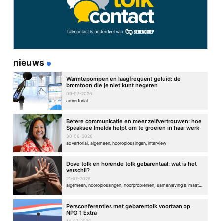
gemarkeerd met
*
Reactie
*
nieuws
Warmtepompen en laagfrequent geluid: de
bromtoon die je niet kunt negeren
09-07-2026
advertorial
Naam
*
Betere communicatie en meer zelfvertrouwen: hoe
Speaksee Imelda helpt om te groeien in haar werk
30-06-2026
advertorial, algemeen, hooroplossingen, interview
E-mail
*
Dove tolk en horende tolk gebarentaal: wat is het
verschil?
Site
21-07-2026
algemeen, hooroplossingen, hoorproblemen, samenleving & maatschappij
Persconferenties met gebarentolk voortaan op
NPO 1 Extra
14-07-2026