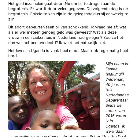
Het geld inzamelen gaat door. Nu om bij te dragen aan de
begrafenis. Er wordt door velen gegeven. De volgende dag is de
begrafenis. Enkele tolken zijn in de gelegenheid erbij aanwezig te
zijn.
Dit soort gebeurtenissen blijven schokkend. Ik vraag me af: wat
als er wel meteen genoeg geld was geweest? Wat als deze
vrouw in een ziekenhuis in Nederland had gelegen? Zou ze het
dan wel hebben overleefd? Ik weet het natuurlijk niet.
Het leven in Uganda is vaak heel mooi. Maar ook regelmatig heel
hard.
Mijn naam is
Famke
(Nakimuli)
Wildeman,
40 jaar, en
tolk
Nederlandse
Gebarentaal.
Sinds de
zomer van
2016 woon
ik in
Uganda. Ik
werk daar
als vrijwilliger op een dovenschool, Uganda School for the Deaf