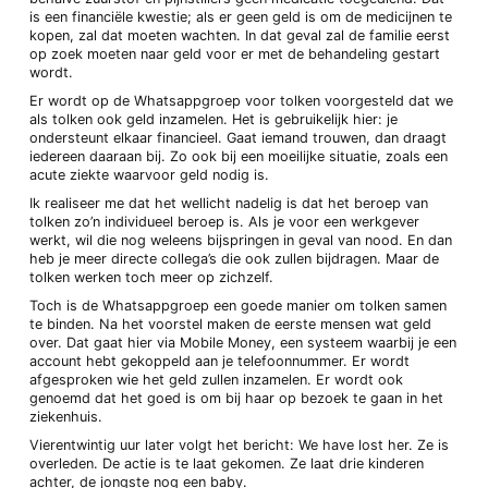
is een financiële kwestie; als er geen geld is om de medicijnen te
kopen, zal dat moeten wachten. In dat geval zal de familie eerst
op zoek moeten naar geld voor er met de behandeling gestart
wordt.
Er wordt op de Whatsappgroep voor tolken voorgesteld dat we
als tolken ook geld inzamelen. Het is gebruikelijk hier: je
ondersteunt elkaar financieel. Gaat iemand trouwen, dan draagt
iedereen daaraan bij. Zo ook bij een moeilijke situatie, zoals een
acute ziekte waarvoor geld nodig is.
Ik realiseer me dat het wellicht nadelig is dat het beroep van
tolken zo’n individueel beroep is. Als je voor een werkgever
werkt, wil die nog weleens bijspringen in geval van nood. En dan
heb je meer directe collega’s die ook zullen bijdragen. Maar de
tolken werken toch meer op zichzelf.
Toch is de Whatsappgroep een goede manier om tolken samen
te binden. Na het voorstel maken de eerste mensen wat geld
over. Dat gaat hier via Mobile Money, een systeem waarbij je een
account hebt gekoppeld aan je telefoonnummer. Er wordt
afgesproken wie het geld zullen inzamelen. Er wordt ook
genoemd dat het goed is om bij haar op bezoek te gaan in het
ziekenhuis.
Vierentwintig uur later volgt het bericht: We have lost her. Ze is
overleden. De actie is te laat gekomen. Ze laat drie kinderen
achter, de jongste nog een baby.