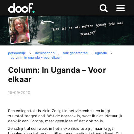
in
Doof.nl
Zoeken
Terug
Zoeken
Naar
naar
menu
boven
persoonlijk
>
dovenschool
,
tolk gebarentaal
,
uganda
>
column: in uganda – voor elkaar
Column: In Uganda – Voor
elkaar
15-09-2020
Een collega tolk is ziek. Ze ligt in het ziekenhuis en krijgt
zuurstof toegediend. Wat de oorzaak is, weet ik niet. Natuurlijk
denk ik aan Corona, maar geen idee of dat ook zo is.
Ze schijnt al een week in het ziekenhuis te zijn, maar krijgt
behalve zuurstof en pijnstillers geen medicatie toegediend. Dat