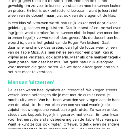
ik (nog) geen recht op dit soort uren. Hoe dan ook is het
geweldig om zo veel te kunnen verstaan en mee te kunnen lachen
en praten. En het is ook ontzettend leerzaam, want je leert niet
alleen van de docent, maar juist ook van de vragen uit de klas.
In een klas vól vrouwen wordt natuurlijk lekker veel door elkaar
gekletst, gelachen en geluisterd. Dus ik moest af en toe wel even
ingrijpen, want de microfoons kunnen niet de input van meerdere
bronnen tegelijk verwerken of doorgeven. Als de docent aan het
woord is, dan is het geluid van de Roger Pen leidend. Gaat
daarna iemand in de klas praten, dan ligt de focus weer bij een
van de Table Mics. Als men netjes één voor één praat, kan ik
vrijwel alles verstaan, ook achterin. Maar als drie mensen tegelijk
gaan praten, dan gaat het mis. Dat geldt natuurlijk evengoed
voor mensen die goed horen. Als we door elkaar gaan praten is
het niet meer te verstaan.
Mensen ‘uitzetten’
De lessen waren heel dymisch en interactief. We kregen steeds
verschillende oefeningen die je met met de cursist naast je
mocht uitvoeren. Van het beantwoorden van vragen aan de hand
van de tekst, tot het vertellen van een verhaal waarin je de
zojuist nieuw opgedane vocabulaire gebruikte. Zo waren er dus
steeds zes koppels tegelijk in gesprek met elkaar. En toen kwam
voor het eerst de afstandsbediening van de Table Mics van pas.
Want je kunt ze dus ook
muten
. Oftewel, tijdelijk even de andere