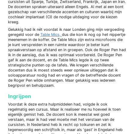
cursisten uit Spanje, Turkije, Zwitserland, Frankrijk, Japan en Iran.
De docenten spraken uiteraard alleen Engels. Al met al een bont
gezelschap van verschillende accenten en culturen waarbij mijn
cochleair implantaat (CI) de nodige uitdaging voor de kiezen
kreeg.
Gelukkig had ik nét voordat ik naar Londen ging mijn vergoeding
geregeld voor de
Table Mics,
dus die kon ik nog op het nippertje
meenemen in de koffer. De Table Mics zijn extra microfoons die
je kunt verspreiden in een ruimte waardoor je beter kunt
spraakverstaan op afstand en in groepen. Ook de Roger Pen had
ik in de aanslag, dus ik was optimaal voorbereid. De Roger Pen
gaf ik aan de docent, en de Table Mics legde ik op twee
strategische punten op de tafels. We kregen verschillende
docenten dus ik moest steeds weer opnieuw uitleggen dat ik
soloapparatuur nodig had en vragen of de betreffende docent
de Roger Pen wilde omhangen. Maar gelukkig was iedereen
begripvol en behulpzaam.
Ingrijpen
Voordat ik deze extra hulpmiddelen had, volgde ik ook
regelmatig een cursus. Maar ik realiseer me nu hoeveel ik toen
eigenlijk gemist heb. De docent kon ik meestal wel goed
verstaan, maar ik had veel moeite met het verstaan van de
cursisten. In Nederland heb ik recht op tolkuren en zet ik
tegenwoordig een schrijftolk in, maar als ‘gast’ in Engeland heb