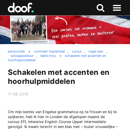
in
Doof.nl
Zoeken
Terug
Zoeken
Naar
naar
menu
boven
persoonlijk
>
cochleair implantaat
,
cursus
,
roger pen
,
soloapparatuur
,
table mics
>
schakelen met accenten en
hoorhulpmiddelen
Schakelen met accenten en
hoorhulpmiddelen
11-08-2018
Om mijn kennis van Engelse grammatica op te frissen en bij te
spijkeren, heb ik hier in Londen de afgelopen maand de
cursus
EFL Intensive English Course Upper intermediate
gevolgd. Ik kwam terecht in een klas met – louter vrouwelijke –