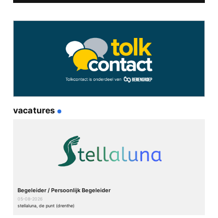
vacatures
Begeleider / Persoonlijk Begeleider
05-08-2026
stellaluna, de punt (drenthe)