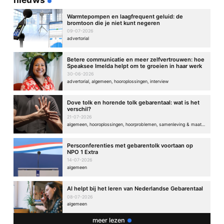
Reactie
*
Warmtepompen en laagfrequent geluid: de
bromtoon die je niet kunt negeren
09-07-2026
advertorial
Betere communicatie en meer zelfvertrouwen: hoe
Speaksee Imelda helpt om te groeien in haar werk
30-06-2026
advertorial, algemeen, hooroplossingen, interview
Naam
*
Dove tolk en horende tolk gebarentaal: wat is het
verschil?
21-07-2026
algemeen, hooroplossingen, hoorproblemen, samenleving & maatschappij
E-mail
*
Persconferenties met gebarentolk voortaan op
NPO 1 Extra
14-07-2026
Site
algemeen
AI helpt bij het leren van Nederlandse Gebarentaal
08-07-2026
algemeen
meer lezen