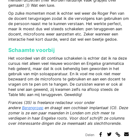
mensen uitzetten (hier worden natuurlijk vaak grapjes over
gemaakt ;)) Wat een luxe.
Op zulke momenten moet ik echter wel weer de Roger Pen van
de docent terugvragen zodat ik die vervolgens kan gebruiken om
de persoon naast me te kunnen verstaan. Het werkte perfect,
maar ik moest dus wel steeds schakelen: pen teruggeven aan
docent, microfoons weer aanzetten etc. Zeker wanneer een
interactie heel kort duurde, werd dat wel een beetje gedoe.
Schaamte voorbij
Het voordeel van dit continue schakelen is echter dat ik na deze
cursus niet alleen veel nieuwe woorden en Engelse grammatica
heb geleerd, maar dat ik ook behendig ben geworden in het
gebruik van mijn soloapparatuur. En ik voel me ook niet meer
bezwaard om de microfoons te gebruiken en aan een docent te
vragen om te pen om te hangen. De cursisten waren er ook al
heel snel aan gewend, zij kwamen zelfs na afloop steeds de
Table Mic aan mij teruggeven. Geweldig!
Frances (35) is freelance redacteur voor onder
andere
Berengroep
en draagt een cochleair implantaat (CI). Deze
zomer is ze een paar maanden in Londen om zich meer te
verdiepen in haar Engelse roots. Voor doof schrijft ze columns
over interessante dingen die ze meemaakt als slechthorende.
Delen