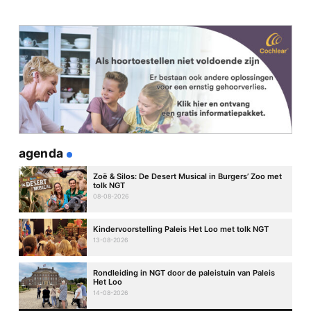
agenda
Zoë & Silos: De Desert Musical in Burgers’ Zoo met
tolk NGT
08-08-2026
Kindervoorstelling Paleis Het Loo met tolk NGT
13-08-2026
Rondleiding in NGT door de paleistuin van Paleis
Het Loo
14-08-2026