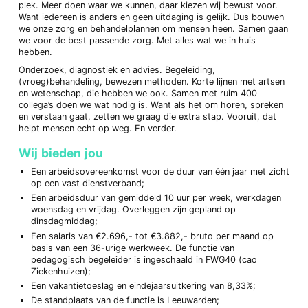
plek. Meer doen waar we kunnen, daar kiezen wij bewust voor.
Want iedereen is anders en geen uitdaging is gelijk. Dus bouwen
we onze zorg en behandelplannen om mensen heen. Samen gaan
we voor de best passende zorg. Met alles wat we in huis
hebben.
Onderzoek, diagnostiek en advies. Begeleiding,
(vroeg)behandeling, bewezen methoden. Korte lijnen met artsen
en wetenschap, die hebben we ook. Samen met ruim 400
collega’s doen we wat nodig is. Want als het om horen, spreken
en verstaan gaat, zetten we graag die extra stap. Vooruit, dat
helpt mensen echt op weg. En verder.
Wij bieden jou
Een arbeidsovereenkomst voor de duur van één jaar met zicht
op een vast dienstverband;
Een arbeidsduur van gemiddeld 10 uur per week, werkdagen
woensdag en vrijdag. Overleggen zijn gepland op
dinsdagmiddag;
Een salaris van €2.696,- tot €3.882,- bruto per maand op
basis van een 36-urige werkweek. De functie van
pedagogisch begeleider is ingeschaald in FWG40 (cao
Ziekenhuizen);
Een vakantietoeslag en eindejaarsuitkering van 8,33%;
De standplaats van de functie is Leeuwarden;