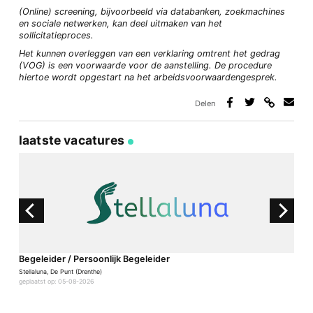
(Online) screening, bijvoorbeeld via databanken, zoekmachines
en sociale netwerken, kan deel
uitmaken van het
sollicitatieproces.
Het kunnen overleggen van een verklaring omtrent het gedrag
(VOG) is een voorwaarde voor de
aanstelling. De procedure
hiertoe wordt opgestart na het arbeidsvoorwaardengesprek.
Delen
Deel
Deel
Deel
Deel
via
op
op
via
link
Facebook
Twitter
e-
laatste vacatures
mail
Begeleider / Persoonlijk Begeleider
B
P
Stellaluna, De Punt (Drenthe)
geplaatst op: 05-08-2026
St
g