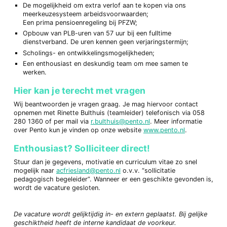
De mogelijkheid om extra verlof aan te kopen via ons
meerkeuzesysteem arbeidsvoorwaarden;
Een prima pensioenregeling bij PFZW;
Opbouw van PLB-uren van 57 uur bij een fulltime
dienstverband. De uren kennen geen verjaringstermijn;
Scholings- en ontwikkelingsmogelijkheden;
Een enthousiast en deskundig team om mee samen te
werken.
Hier kan je terecht met vragen
Wij beantwoorden je vragen graag. Je mag hiervoor contact
opnemen met Rinette Bulthuis (teamleider) telefonisch via 058
280 1360 of per mail via
r.bulthuis@pento.nl
. Meer informatie
over Pento kun je vinden op onze website
www.pento.nl
.
Enthousiast? Solliciteer direct!
Stuur dan je gegevens, motivatie en curriculum vitae zo snel
mogelijk naar
acfriesland@pento.nl
o.v.v. “sollicitatie
pedagogisch begeleider”. Wanneer er een geschikte gevonden is,
wordt de vacature gesloten.
De vacature wordt gelijktijdig in- en extern geplaatst. Bij gelijke
geschiktheid heeft de interne
kandidaat de voorkeur.