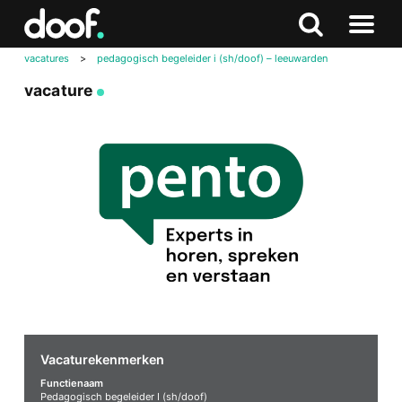
in
Doof.nl
Zoeken
Terug
Zoeken
Naar
naar
vacatures
>
pedagogisch begeleider i (sh/doof) – leeuwarden
menu
boven
vacature
Vacaturekenmerken
Functienaam
Pedagogisch begeleider I (sh/doof)