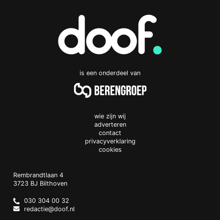
is een onderdeel van
wie zijn wij
adverteren
contact
privacyverklaring
cookies
Doof.nl
work
Rembrandtlaan 4
3723 BJ
Bilthoven
The
Netherlands
030 304 00 32
redactie@doof.nl