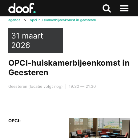
in
Doof.nl
Zoeken
Terug
Zoeken
Naar
naar
agenda
>
opci-huiskamerbijeenkomst in geesteren
menu
boven
31 maart
2026
OPCI-huiskamerbijeenkomst in
Geesteren
Geesteren (locatie volgt nog)
19.30 — 21.30
OPCI-