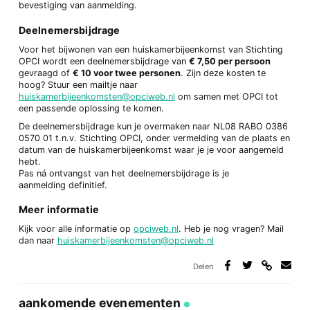
bevestiging van aanmelding.
Deelnemersbijdrage
Voor het bijwonen van een huiskamerbijeenkomst van Stichting
OPCI wordt een deelnemersbijdrage van
€ 7,50 per persoon
gevraagd of
€ 10 voor twee personen
. Zijn deze kosten te
hoog? Stuur een mailtje naar
huiskamerbijeenkomsten@opciweb.nl
om samen met OPCI tot
een passende oplossing te komen.
De deelnemersbijdrage kun je overmaken naar NL08 RABO 0386
0570 01 t.n.v. Stichting OPCI, onder vermelding van de plaats en
datum van de huiskamerbijeenkomst waar je je voor aangemeld
hebt.
Pas ná ontvangst van het deelnemersbijdrage is je
aanmelding definitief.
Meer informatie
Kijk voor alle informatie op
opciweb.nl
. Heb je nog vragen? Mail
dan naar
huiskamerbijeenkomsten@opciweb.nl
Delen
Deel
Deel
Deel
Deel
via
op
op
via
link
Facebook
Twitter
e-
aankomende evenementen