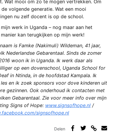
t.
Wat mooi om zo te mogen vertrekken. Om
r de volgende generatie. Wat een mooi
lingen nu zelf docent is op de school.
ft mijn werk in Uganda – nog maar aan het
n manier kan terugkijken op mijn werk!
 naam is Famke (Nakimuli) Wildeman, 41 jaar,
olk Nederlandse Gebarentaal. Sinds de zomer
2016 woon ik in Uganda. Ik werk daar als
williger op een dovenschool, Uganda School for
Deaf in Ntinda, in de hoofdstad Kampala. Ik
 les en ik zoek sponsors voor dove kinderen uit
re gezinnen. Ook onderhoud ik contacten met
olken Gebarentaal. Zie voor meer info over mijn
hting Signs of Hope:
www.signsofhope.nl
/
facebook.com/signsofhope.nl
Delen