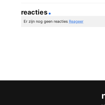
reacties
Er zijn nog geen reacties
Reageer
geef een reactie
Je e-mailadres wordt niet gepubliceerd.
Vereiste v
Reactie
*