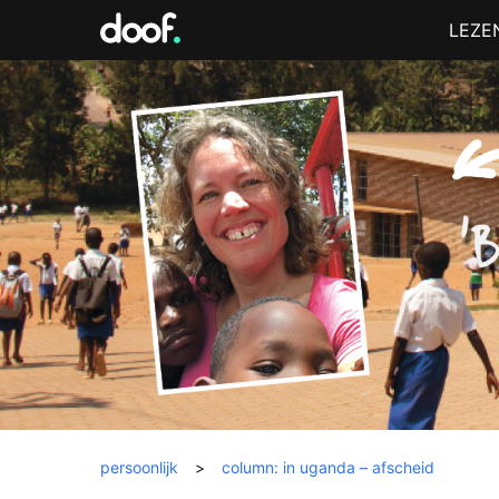
in
Menu
LEZE
Doof.nl
persoonlijk
>
column: in uganda – afscheid