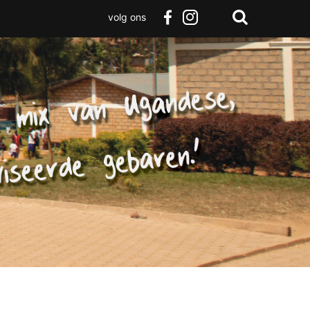
volg ons
Zoeken
Terug
facebook
instagram
Zoeken
naar
boven