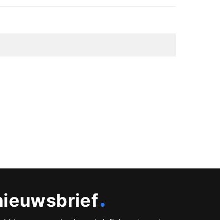
Deel
Deel
Deel
Deel
via
op
op
via
link
Facebook
Twitter
e-
mail
elden zijn gemarkeerd met
*
nieuwsbrief