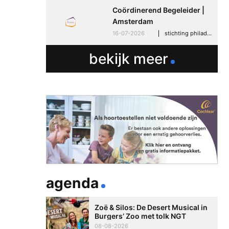
Coördinerend Begeleider |
Amsterdam
16-07-2026
stichting philadelphia zorg, amsterdam
bekijk meer
agenda
Zoë & Silos: De Desert Musical in
Burgers’ Zoo met tolk NGT
08-08-2026