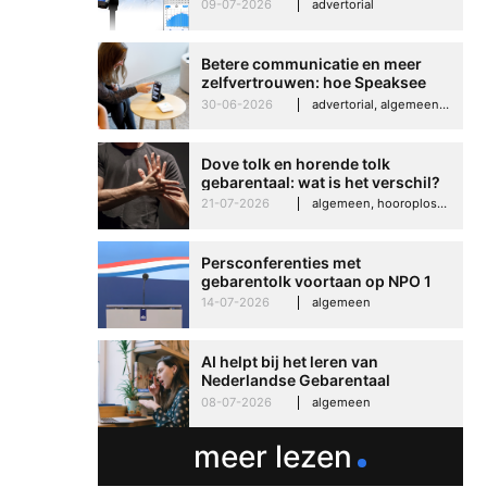
kunt negeren
09-07-2026
advertorial
Betere communicatie en meer
zelfvertrouwen: hoe Speaksee
Imelda helpt om te groeien in
30-06-2026
advertorial, algemeen, hooroplossingen, interview
haar werk
Dove tolk en horende tolk
gebarentaal: wat is het verschil?
21-07-2026
algemeen, hooroplossingen, hoorproblemen, samenleving & maatschappij
Persconferenties met
gebarentolk voortaan op NPO 1
Extra
14-07-2026
algemeen
AI helpt bij het leren van
Nederlandse Gebarentaal
08-07-2026
algemeen
meer lezen