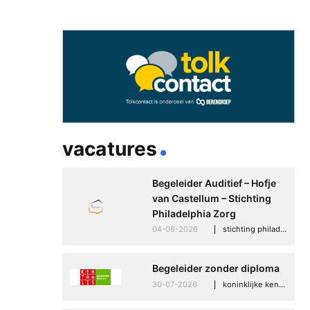
vacatures
Begeleider Auditief – Hofje
van Castellum – Stichting
Philadelphia Zorg
04-08-2026
stichting philadelphia zorg, den haag
Begeleider zonder diploma
30-07-2026
koninklijke kentalis, scheveningen