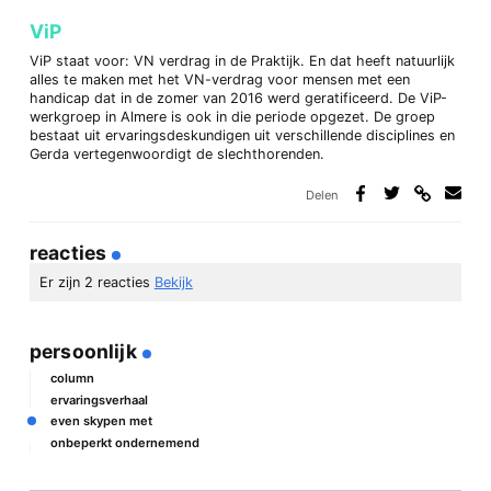
ViP
ViP staat voor: VN verdrag in de Praktijk. En dat heeft natuurlijk
alles te maken met het VN-verdrag voor mensen met een
handicap dat in de zomer van 2016 werd geratificeerd. De ViP-
werkgroep in Almere is ook in die periode opgezet. De groep
bestaat uit ervaringsdeskundigen uit verschillende disciplines en
Gerda vertegenwoordigt de slechthorenden.
Delen
Deel
Deel
Deel
Deel
via
op
op
via
link
Facebook
Twitter
e-
reacties
mail
Er zijn 2 reacties
Bekijk
persoonlijk
sc
28/08/2018 15:55
column
ervaringsverhaal
Dagbladen die Youtube-filmpjes plaatsten, hadden opeens
even skypen met
die onmogelijke Vimeo-filmpjes, ook als je direct zag dat
onbeperkt ondernemend
het in feite YT-filmpjes waren. Daar kan je niets mee.
Uitzending gemist heeft ook geen instellingen beschikbaar
gesteld en is gewoon een vervelende pagina om naar te