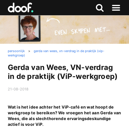
in
Doof.nl
Zoeken
Terug
Zoeken
Naar
naar
menu
boven
persoonlijk
>
gerda van wees, vn-verdrag in de praktijk (vip-
werkgroep)
Gerda van Wees, VN-verdrag
in de praktijk (ViP-werkgroep)
21-08-2018
Wat is het idee achter het ViP-café en wat hoopt de
werkgroep te bereiken? We vroegen het aan Gerda van
Wees, die als slechthorende ervaringsdeskundige
actief is voor ViP.