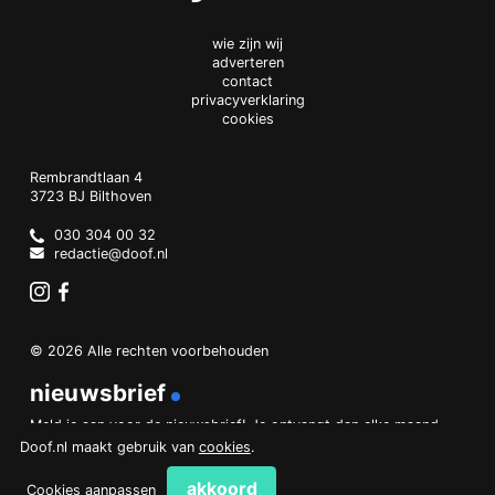
wie zijn wij
adverteren
contact
privacyverklaring
cookies
Doof.nl
work
Rembrandtlaan 4
3723 BJ
Bilthoven
The
Netherlands
030 304 00 32
redactie@doof.nl
Instagram
Facebook
© 2026 Alle rechten voorbehouden
nieuwsbrief
Meld je aan voor de nieuwsbrief! Je ontvangt dan elke maand
een overzicht van het belangrijkste nieuws.
Doof.nl maakt gebruik van
cookies
.
aanmelden
akkoord
Cookies aanpassen