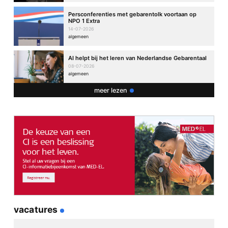
Beantwoord
Persconferenties met gebarentolk voortaan op
NPO 1 Extra
14-07-2026
algemeen
geef een reactie
AI helpt bij het leren van Nederlandse Gebarentaal
Je e-mailadres wordt niet gepubliceerd.
Vereiste velden zijn
08-07-2026
gemarkeerd met
*
algemeen
Reactie
*
meer lezen
Naam
*
vacatures
E-mail
*