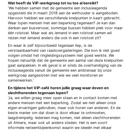
Wat heeft de ViP-werkgroep tot nu toe al bereikt?
‘We hebben samen met de gemeente een inclusieagenda
opgesteld die in maart 2018 aan de wethouder is aangeboden.
Hiervoor hebben we verschillende knelpunten in kaart gebracht.
Waar lopen mensen met een beperking tegenaan? Je kan dan
denken aan busvervoer, sommige bussen hebben plek voor maar
één rolstoel. Maar wat als iemand in een rolstoel samen wil
reizen met iemand anders die ook in een rolstoel zit?
En waar ik zelf bijvoorbeeld tegenaan liep, is de
verstaanbaarheid van raadsvergaderingen. Die kon ik niet goed
volgen omdat het ringleidingssysteem niet goed werkte. We
hopen natuurlijk dat de gemeente een aantal van deze knelpunten
gaat aanpakken. In elk geval is er sinds de overhandiging van de
inclusieagenda vanuit de gemeente een ambtenaar bij onze
werkgroep aangesloten met wie we veel monitoren en
samenwerken.’
En tijdens het ViP-café horen jullie graag waar doven en
slechthorenden tegenaan lopen?
‘Ja, we willen graag meer open staan en in contact komen met
andere mensen met een beperking. Zodat we niet alleen onze
eigen ervaringen gebruiken, maar ook horen van anderen. En de
beste manier om dat doen is door elkaar te ontmoeten,
laagdrempelig. Iedereen mag komen, niet alleen slechthorenden
uit Almere, maar ook uit andere steden. Het is een soort
informele netwerkbijeenkomst waarin we ideeën met elkaar