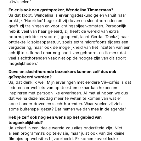
uitwisselen.’
En er is ook een gastspreker, Wendelina Timmerman?
‘Ja dat klopt. Wendelina is ervaringsdeskundige en vanuit haar
praktijk ‘Hooridee’ begeleidt zij doven en slechthorenden en
geeft zij trainingen en voorlichtingsbijeenkomsten. Persoonlijk
heb ik veel van haar geleerd, zij heeft de wereld van extra
hoorhulpmiddelen voor mij geopend’, lacht Gerda. ‘Dankzij haar
ontdekte ik soloapparatuur, zoals extra microfoons tijdens een
vergadering, maar ook de mogelijkheid van het inzetten van een
schrijftolk. Ik had daar nog nooit van gehoord, en ik merk dat
veel slechthorenden vaak niet op de hoogte zijn van dit soort
mogelijkheden.’
Dove en slechthorende bezoekers kunnen zelf dus ook
geïnspireerd worden?
‘Ja, dat denk ik wel! Mijn ervaringen met eerdere ViP-cafés is dat
iedereen er wel iets van opsteekt en elkaar kan helpen en
inspireren met persoonlijke ervaringen. Al met al hopen we dus
dat we na deze middag meer te weten te komen van wat er
speelt onder doven en slechthorenden. Waar voelen zij zich
soms buitenspel gezet? Dat nemen we dan mee in de agenda.’
Heb je zelf ook nog een wens op het gebied van
toegankelijkheid?
‘Ja zeker! In een ideale wereld zou alles ondertiteld zijn. Niet
alleen programma’s op televisie, maar juist ook van die kleine
filmpjes op websites bijvoorbeeld. Er komen zoveel leuke