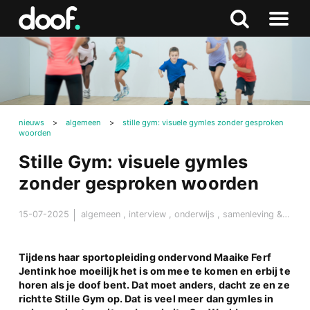
in
Doof.nl
Zoeken
Terug
Zoeken
Naar
naar
menu
boven
nieuws
>
algemeen
>
stille gym: visuele gymles zonder gesproken
woorden
Stille Gym: visuele gymles
zonder gesproken woorden
15-07-2025
algemeen
,
interview
,
onderwijs
,
samenleving & maatschappij
Tijdens haar sportopleiding ondervond Maaike Ferf
Jentink hoe moeilijk het is om mee te komen en erbij te
horen als je doof bent. Dat moet anders, dacht ze en ze
richtte Stille Gym op. Dat is veel meer dan gymles in