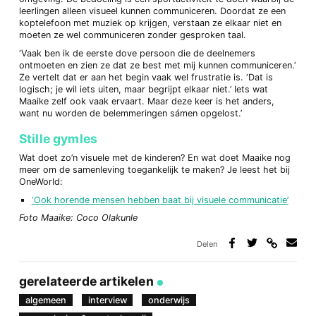
leerlingen alleen visueel kunnen communiceren. Doordat ze een
koptelefoon met muziek op krijgen, verstaan ze elkaar niet en
moeten ze wel communiceren zonder gesproken taal.
‘Vaak ben ik de eerste dove persoon die de deelnemers
ontmoeten en zien ze dat ze best met mij kunnen communiceren.’
Ze vertelt dat er aan het begin vaak wel frustratie is. ‘Dat is
logisch; je wil iets uiten, maar begrijpt elkaar niet.’ Iets wat
Maaike zelf ook vaak ervaart. Maar deze keer is het anders,
want nu worden de belemmeringen sámen opgelost.’
Stille gymles
Wat doet zo’n visuele met de kinderen? En wat doet Maaike nog
meer om de samenleving toegankelijk te maken? Je leest het bij
OneWorld:
‘Ook horende mensen hebben baat bij visuele communicatie’
Foto Maaike:
Coco Olakunle
Delen
Deel
Deel
Deel
Deel
via
op
op
via
link
Facebook
Twitter
e-
gerelateerde artikelen
mail
algemeen
interview
onderwijs