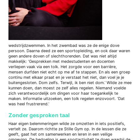
wedstrijdzwemmen. In het zwembad was ze de enige dove
persoon. Daarna deed ze een sportopleiding, en ook daar waren
geen andere doven of slechthorenden. Dat was niet altijd
makkelijk: ‘Gesprekken met medestudenten en docenten
verliepen vaak via een tolk. Het zorgde voor een barrière,
mensen durfden niet echt op me af te stappen. En als een groep
continu met elkaar praat en je verstaat het niet, dan voel je je
buitengesloten. Dom zelfs. Terwijl, ik ben niet dom.’ Wilde ze mee
kunnen doen, dan moest ze zelf alles regelen. Niemand voelde
zich verantwoordelijk om dingen voor haar toegankelijk te
maken. Informatie uitzoeken, een tolk regelen enzovoort. ‘Dat
was heel frustrerend.’
Zonder gesproken taal
Haar eigen belemmeringen wilde ze omzetten in iets positiefs,
vertelt ze. Daarom richtte ze Stille Gym op. In de lessen die ze
geeft, gaat het om samenwerken en leren in een veilige
omgeving. De bedoeling is een sportactiviteit te doen waarbij de