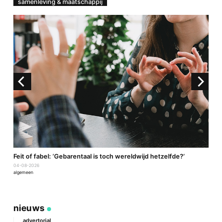
samenleving & maatschappij
a
Feit of fabel: ‘Gebarentaal is toch wereldwijd hetzelfde?’
P
04-08-2026
2
algemeen
a
nieuws
advertorial