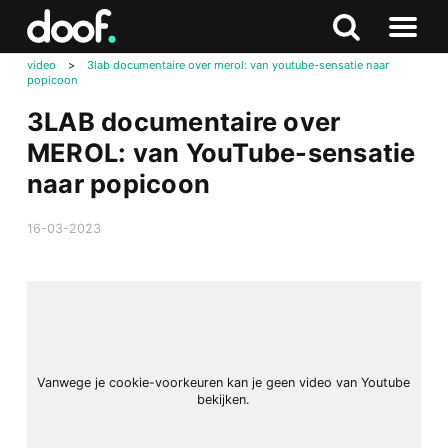
in
Doof.nl
Zoeken
Terug
Zoeken
Naar
naar
video
>
3lab documentaire over merol: van youtube-sensatie naar
menu
popicoon
boven
3LAB documentaire over
MEROL: van YouTube-sensatie
naar popicoon
16-03-2023
Vanwege je cookie-voorkeuren kan je geen video van Youtube
bekijken.