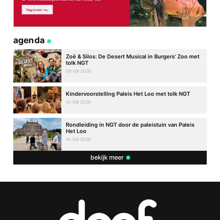
agenda
Zoë & Silos: De Desert Musical in Burgers’ Zoo met
tolk NGT
08-08-2026
Kindervoorstelling Paleis Het Loo met tolk NGT
13-08-2026
Rondleiding in NGT door de paleistuin van Paleis
Het Loo
14-08-2026
bekijk meer