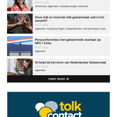
30-06-2026
advertorial, algemeen, hooroplossingen, interview
Dove tolk en horende tolk gebarentaal: wat is het
verschil?
21-07-2026
algemeen, hooroplossingen, hoorproblemen, samenleving & maatschappij
Persconferenties met gebarentolk voortaan op
NPO 1 Extra
14-07-2026
algemeen
AI helpt bij het leren van Nederlandse Gebarentaal
08-07-2026
algemeen
meer lezen