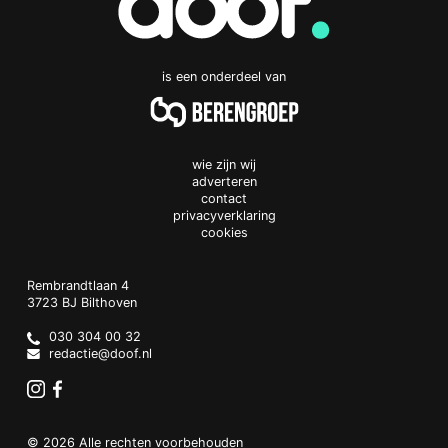
is een onderdeel van
wie zijn wij
adverteren
contact
privacyverklaring
cookies
Doof.nl
work
Rembrandtlaan 4
3723 BJ
Bilthoven
The
Netherlands
030 304 00 32
redactie@doof.nl
Instagram
Facebook
© 2026 Alle rechten voorbehouden