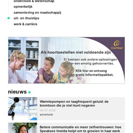
onderzoek & wetenschap
opmerkelijk
samenleving en maatschappij
uit- en thuistips
werk & carrière
Naam
*
E-mail
*
Site
nieuws
Warmtepompen en laagfrequent geluid: de
bromtoon die je niet kunt negeren
09-07-2026
advertorial
Betere communicatie en meer zelfvertrouwen: hoe
Speaksee Imelda helpt om te groeien in haar werk