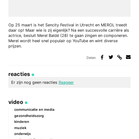
Op 25 maart is het Sencity Festival in Utrecht en MEROL treedt
daar op! Maar wie is zij eigenlijk? Na een succesvolle carrière als
actrice, besluit Merel Baldé (28) te gaan zingen en componeren.
Merel wordt heel snel populair op YouTube en wint diverse
prijzen.
Delen
Deel
Deel
Deel
Deel
via
op
op
via
link
Facebook
Twitter
e-
reacties
mail
Er zijn nog geen reacties
Reageer
geef een reactie
video
Je e-mailadres wordt niet gepubliceerd.
Vereiste velden zijn
gemarkeerd met
*
communicatie en media
gezondheidszorg
Reactie
*
kinderen
muziek
onderwijs