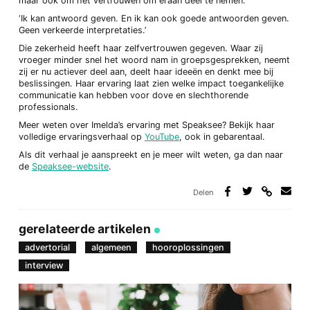
maar ook om het vertrouwen om eraan deel te nemen.
‘Ik kan antwoord geven. En ik kan ook goede antwoorden geven.
Geen verkeerde interpretaties.’
Die zekerheid heeft haar zelfvertrouwen gegeven. Waar zij
vroeger minder snel het woord nam in groepsgesprekken, neemt
zij er nu actiever deel aan, deelt haar ideeën en denkt mee bij
beslissingen. Haar ervaring laat zien welke impact toegankelijke
communicatie kan hebben voor dove en slechthorende
professionals.
Meer weten over Imelda’s ervaring met Speaksee? Bekijk haar
volledige ervaringsverhaal op
YouTube
, ook in gebarentaal.
Als dit verhaal je aanspreekt en je meer wilt weten, ga dan naar
de
Speaksee-website
.
Delen
Deel
Deel
Deel
Deel
via
op
op
via
link
Facebook
Twitter
e-
gerelateerde artikelen
mail
advertorial
algemeen
hooroplossingen
interview