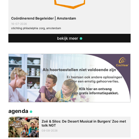
Coördinerend Begeleider | Amsterdam
16-07-2026
stichting philadelphia zorg, amsterdam
bekijk meer
agenda
Zoë & Silos: De Desert Musical in Burgers’ Zoo met
tolk NGT
08-08-2026