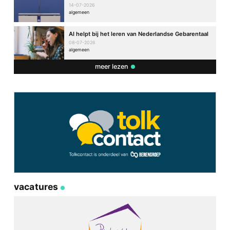
14-07-2026
algemeen
AI helpt bij het leren van Nederlandse Gebarentaal
08-07-2026
algemeen
meer lezen
vacatures