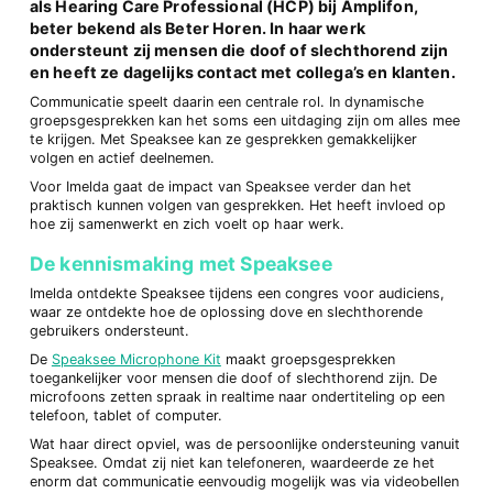
als Hearing Care Professional (HCP) bij Amplifon,
beter bekend als Beter Horen. In haar werk
ondersteunt zij mensen die doof of slechthorend zijn
en heeft ze dagelijks contact met collega’s en klanten.
Communicatie speelt daarin een centrale rol. In dynamische
groepsgesprekken kan het soms een uitdaging zijn om alles mee
te krijgen. Met Speaksee kan ze gesprekken gemakkelijker
volgen en actief deelnemen.
Voor Imelda gaat de impact van Speaksee verder dan het
praktisch kunnen volgen van gesprekken. Het heeft invloed op
hoe zij samenwerkt en zich voelt op haar werk.
De kennismaking met Speaksee
Imelda ontdekte Speaksee tijdens een congres voor audiciens,
waar ze ontdekte hoe de oplossing dove en slechthorende
gebruikers ondersteunt.
De
Speaksee Microphone Kit
maakt groepsgesprekken
toegankelijker voor mensen die doof of slechthorend zijn. De
microfoons zetten spraak in realtime naar ondertiteling op een
telefoon, tablet of computer.
Wat haar direct opviel, was de persoonlijke ondersteuning vanuit
Speaksee. Omdat zij niet kan telefoneren, waardeerde ze het
enorm dat communicatie eenvoudig mogelijk was via videobellen