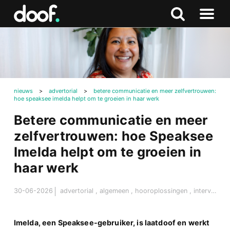
in
Doof.nl
Zoeken
Terug
Zoeken
Naar
naar
menu
boven
nieuws
>
advertorial
>
betere communicatie en meer zelfvertrouwen:
hoe speaksee imelda helpt om te groeien in haar werk
Betere communicatie en meer
zelfvertrouwen: hoe Speaksee
Imelda helpt om te groeien in
haar werk
30-06-2026
advertorial
,
algemeen
,
hooroplossingen
,
interview
Imelda, een Speaksee-gebruiker, is laatdoof en werkt