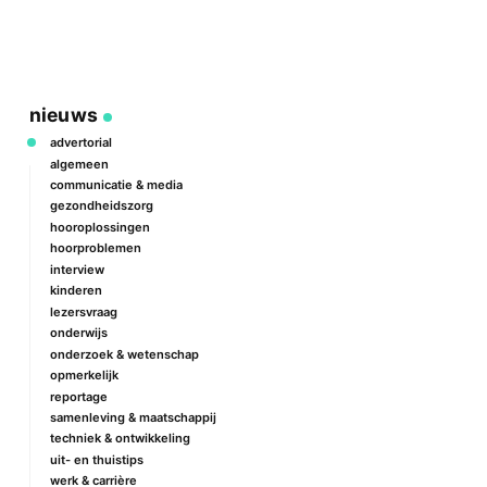
P
2
a
nieuws
advertorial
algemeen
communicatie & media
gezondheidszorg
hooroplossingen
hoorproblemen
interview
kinderen
lezersvraag
onderwijs
onderzoek & wetenschap
opmerkelijk
reportage
samenleving & maatschappij
techniek & ontwikkeling
uit- en thuistips
werk & carrière