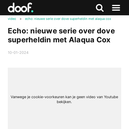
in
Doof.nl
Zoeken
Terug
Zoeken
Naar
naar
video
>
echo: nieuwe serie over dove superheldin met alaqua cox
menu
boven
Echo: nieuwe serie over dove
superheldin met Alaqua Cox
10-01-2024
Vanwege je cookie-voorkeuren kan je geen video van Youtube
bekijken.