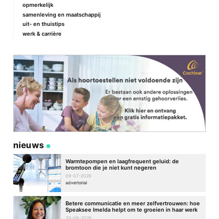
opmerkelijk
samenleving en maatschappij
uit- en thuistips
werk & carrière
Naam
*
E-mail
*
Site
nieuws
Warmtepompen en laagfrequent geluid: de
bromtoon die je niet kunt negeren
09-07-2026
advertorial
Betere communicatie en meer zelfvertrouwen: hoe
Speaksee Imelda helpt om te groeien in haar werk
30-06-2026