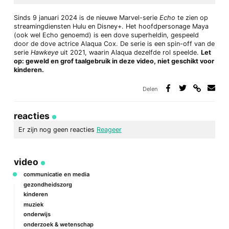
Sinds 9 januari 2024 is de nieuwe Marvel-serie
Echo
te zien op
streamingdiensten Hulu en Disney+. Het hoofdpersonage Maya
(ook wel Echo genoemd) is een dove superheldin, gespeeld
door de dove actrice Alaqua Cox. De serie is een spin-off van de
serie
Hawkeye
uit 2021, waarin Alaqua dezelfde rol speelde.
Let
op: geweld en grof taalgebruik in deze video, niet geschikt voor
kinderen.
Delen
Deel
Deel
Deel
Deel
via
op
op
via
link
Facebook
Twitter
e-
reacties
mail
Er zijn nog geen reacties
Reageer
geef een reactie
video
Je e-mailadres wordt niet gepubliceerd.
Vereiste velden zijn
gemarkeerd met
*
communicatie en media
gezondheidszorg
Reactie
*
kinderen
muziek
onderwijs
onderzoek & wetenschap