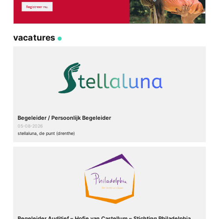
vacatures
Begeleider / Persoonlijk Begeleider
05-08-2026
stellaluna, de punt (drenthe)
Begeleider Auditief – Hofje van Castellum – Stichting Philadelphia