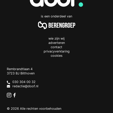
is een onderdeel van
wie zijn wij
adverteren
contact
privacyverklaring
cookies
Doof.nl
work
Rembrandtlaan 4
3723 BJ
Bilthoven
The
Netherlands
030 304 00 32
redactie@doof.nl
Instagram
Facebook
© 2026 Alle rechten voorbehouden