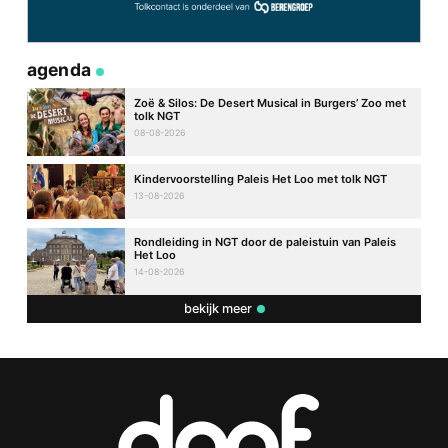
agenda
Zoë & Silos: De Desert Musical in Burgers’ Zoo met
tolk NGT
08-08-2026
Kindervoorstelling Paleis Het Loo met tolk NGT
13-08-2026
Rondleiding in NGT door de paleistuin van Paleis
Het Loo
14-08-2026
bekijk meer