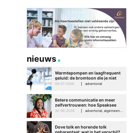
nieuws
Warmtepompen en laagfrequent
geluid: de bromtoon die je niet
kunt negeren
09-07-2026
advertorial
Betere communicatie en meer
zelfvertrouwen: hoe Speaksee
Imelda helpt om te groeien in
30-06-2026
advertorial, algemeen, hooroplossingen, interview
haar werk
Dove tolk en horende tolk
gebarentaal: wat is het verschil?