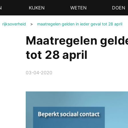
N
KIJKEN
WETEN
DOEN
rijksoverheid
>
maatregelen gelden in ieder geval tot 28 april
Maatregelen gelde
tot 28 april
03-04-2020