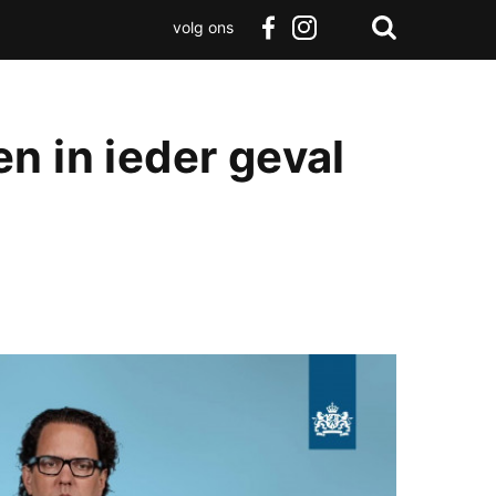
volg ons
Zoeken
Terug
facebook
instagram
Zoeken
naar
boven
n in ieder geval