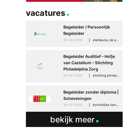
vacatures
Begeleider / Persoonlijk
Begeleider
05-08-2026
stellaluna, de punt (drenthe)
Begeleider Auditief – Hofje
van Castellum – Stichting
Philadelphia Zorg
04-08-2026
stichting philadelphia zorg, den haag
Begeleider zonder diploma |
Scheveningen
30-07-2026
koninklijke kentalis, scheveningen
bekijk meer