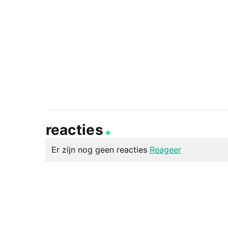
reacties
Er zijn nog geen reacties
Reageer
geef een reactie
Je e-mailadres wordt niet gepubliceerd.
Vereiste v
Reactie
*