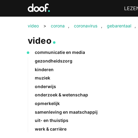
in
Menu
LEZE
Doof.nl
video
>
corona
,
coronavirus
,
gebarentaal
,
video
communicatie en media
gezondheidszorg
kinderen
muziek
onderwijs
onderzoek & wetenschap
opmerkelijk
samenleving en maatschappij
uit- en thuistips
werk & carrière