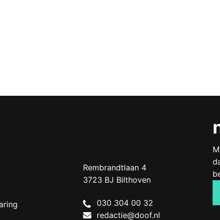
Naam
*
M
d
E-mail
*
Doof.nl
work
Rembrandtlaan 4
b
3723 BJ
Bilthoven
The
030 304 00 32
aring
Netherlands
Site
redactie@doof.nl