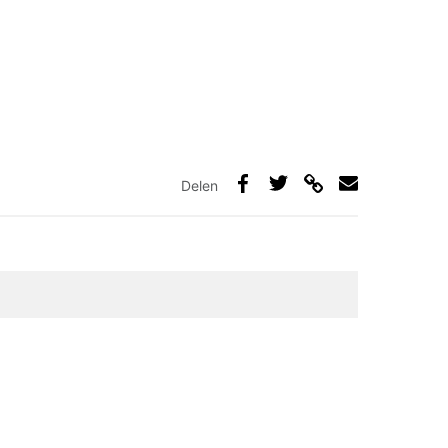
Delen
Deel
Deel
Deel
Deel
via
op
op
via
link
Facebook
Twitter
e-
mail
elden zijn gemarkeerd met
*