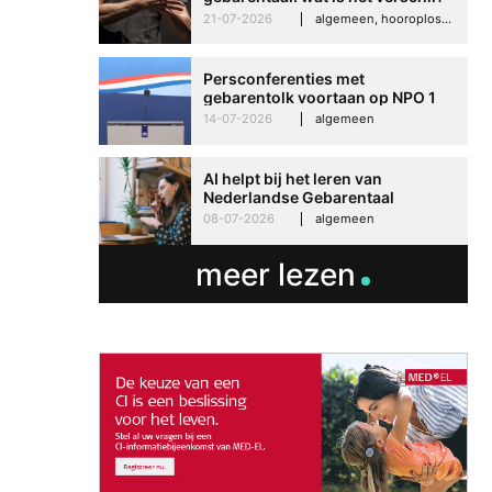
21-07-2026
algemeen, hooroplossingen, hoorproblemen, samenleving & maatschappij
Persconferenties met
gebarentolk voortaan op NPO 1
Extra
14-07-2026
algemeen
AI helpt bij het leren van
Nederlandse Gebarentaal
08-07-2026
algemeen
meer lezen