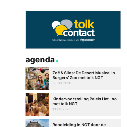
agenda
Zoë & Silos: De Desert Musical in
Burgers’ Zoo met tolk NGT
08-08-2026
Kindervoorstelling Paleis Het Loo
met tolk NGT
13-08-2026
Rondleiding in NGT door de