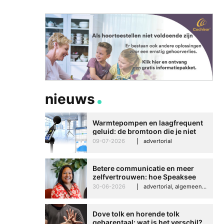
nieuws
Warmtepompen en laagfrequent
geluid: de bromtoon die je niet
kunt negeren
09-07-2026
advertorial
Betere communicatie en meer
zelfvertrouwen: hoe Speaksee
Imelda helpt om te groeien in
30-06-2026
advertorial, algemeen, hooroplossingen, interview
haar werk
Dove tolk en horende tolk
gebarentaal: wat is het verschil?