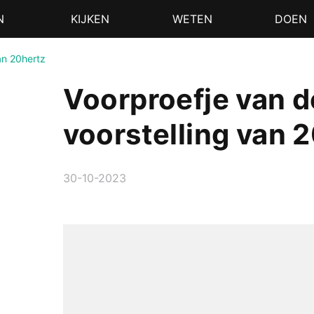
N
KIJKEN
WETEN
DOEN
an 20hertz
Voorproefje van 
voorstelling van 
30-10-2023