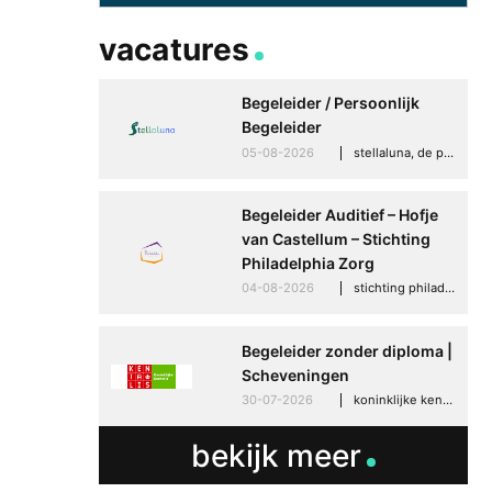
vacatures
Begeleider / Persoonlijk
Begeleider
05-08-2026
stellaluna, de punt (drenthe)
Begeleider Auditief – Hofje
van Castellum – Stichting
Philadelphia Zorg
04-08-2026
stichting philadelphia zorg, den haag
Begeleider zonder diploma |
Scheveningen
30-07-2026
koninklijke kentalis, scheveningen
bekijk meer