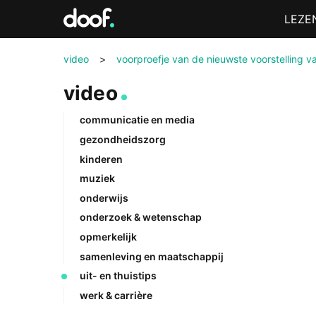
in
Menu
LEZE
Doof.nl
video
>
voorproefje van de nieuwste voorstelling v
video
communicatie en media
gezondheidszorg
kinderen
muziek
onderwijs
onderzoek & wetenschap
opmerkelijk
samenleving en maatschappij
uit- en thuistips
werk & carrière