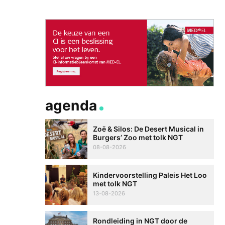
agenda
Zoë & Silos: De Desert Musical in
Burgers’ Zoo met tolk NGT
08-08-2026
Kindervoorstelling Paleis Het Loo
met tolk NGT
13-08-2026
Rondleiding in NGT door de