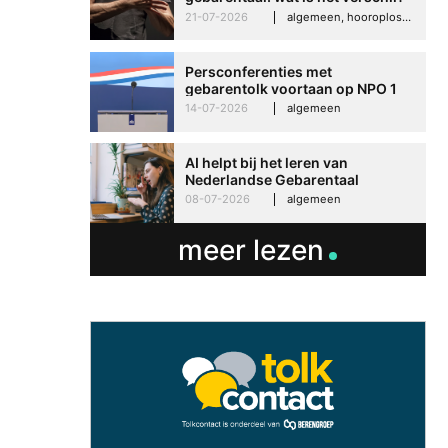
21-07-2026
algemeen, hooroplossingen, hoorproblemen, samenleving & maatschappij
Persconferenties met
gebarentolk voortaan op NPO 1
Extra
14-07-2026
algemeen
AI helpt bij het leren van
Nederlandse Gebarentaal
08-07-2026
algemeen
meer lezen