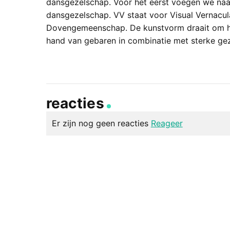
dansgezelschap. Voor het eerst voegen we naas
dansgezelschap. VV staat voor Visual Vernacula
Dovengemeenschap. De kunstvorm draait om he
hand van gebaren in combinatie met sterke gez
reacties
Er zijn nog geen reacties
Reageer
geef een reactie
Je e-mailadres wordt niet gepubliceerd.
Vereiste v
Reactie
*