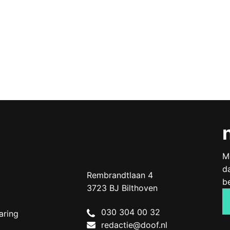
M
d
Doof.nl
work
Rembrandtlaan 4
b
3723 BJ
Bilthoven
The
030 304 00 32
aring
Netherlands
redactie@doof.nl