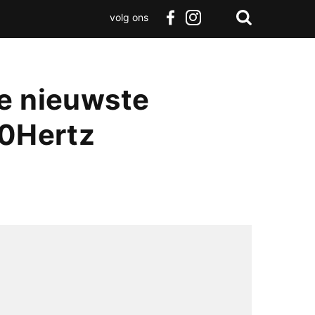
volg ons
Zoeken
Terug
facebook
instagram
Zoeken
naar
boven
de nieuwste
20Hertz