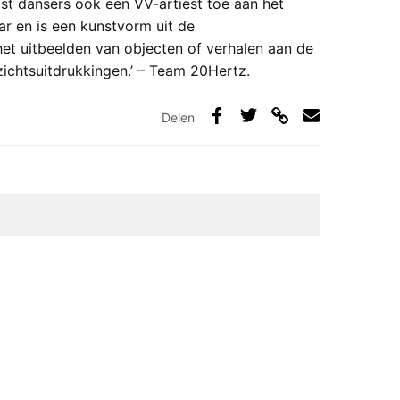
t dansers ook een VV-artiest toe aan het
r en is een kunstvorm uit de
t uitbeelden van objecten of verhalen aan de
ichtsuitdrukkingen.’ – Team 20Hertz.
Delen
Deel
Deel
Deel
Deel
via
op
op
via
link
Facebook
Twitter
e-
mail
elden zijn gemarkeerd met
*