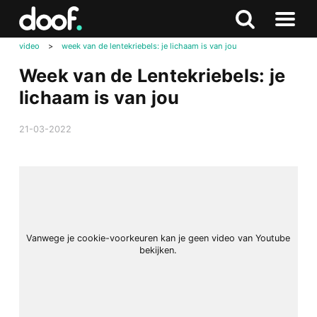
in
Doof.nl
Zoeken
Terug
Zoeken
Naar
naar
video
>
week van de lentekriebels: je lichaam is van jou
menu
boven
Week van de Lentekriebels: je
lichaam is van jou
21-03-2022
Vanwege je cookie-voorkeuren kan je geen video van Youtube
bekijken.