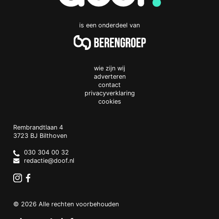
is een onderdeel van
wie zijn wij
adverteren
contact
privacyverklaring
cookies
Doof.nl
work
Rembrandtlaan 4
3723 BJ
Bilthoven
The
Netherlands
030 304 00 32
redactie@doof.nl
Instagram
Facebook
© 2026 Alle rechten voorbehouden