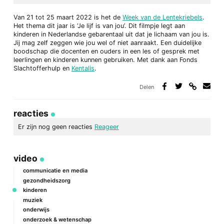
Van 21 tot 25 maart 2022 is het de
Week van de Lentekriebels
.
Het thema dit jaar is ‘Je lijf is van jou’. Dit filmpje legt aan
kinderen in Nederlandse gebarentaal uit dat je lichaam van jou is.
Jij mag zelf zeggen wie jou wel of niet aanraakt. Een duidelijke
boodschap die docenten en ouders in een les of gesprek met
leerlingen en kinderen kunnen gebruiken. Met dank aan Fonds
Slachtofferhulp en
Kentalis
.
Delen
Deel
Deel
Deel
Deel
via
op
op
via
link
Facebook
Twitter
e-
reacties
mail
Er zijn nog geen reacties
Reageer
geef een reactie
video
Je e-mailadres wordt niet gepubliceerd.
Vereiste velden zijn
gemarkeerd met
*
communicatie en media
gezondheidszorg
Reactie
*
kinderen
muziek
onderwijs
onderzoek & wetenschap