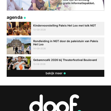
agenda
Kindervoorstelling Paleis Het Loo met tolk NGT
13-08-2026
Rondleiding in NGT door de paleistuin van Paleis
Het Loo
14-08-2026
Gebarencafé 2026 bij Theaterfestival Boulevard
15-08-2026
bekijk meer