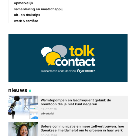
opmerkelijk
samenleving en maatschappij
uit- en thuistips
werk & carrière
Naam
*
E-mail
*
Site
nieuws
Warmtepompen en laagfrequent geluid: de
bromtoon die je niet kunt negeren
09-07-2026
advertorial
Betere communicatie en meer zelfvertrouwen: hoe
Speaksee Imelda helpt om te groeien in haar werk
30-06-2026