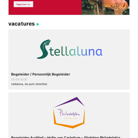
vacatures
Begeleider / Persoonlijk Begeleider
05-08-2026
stellaluna, de punt (drenthe)
Begeleider Auditief – Hofje van Castellum – Stichting Philadelphia