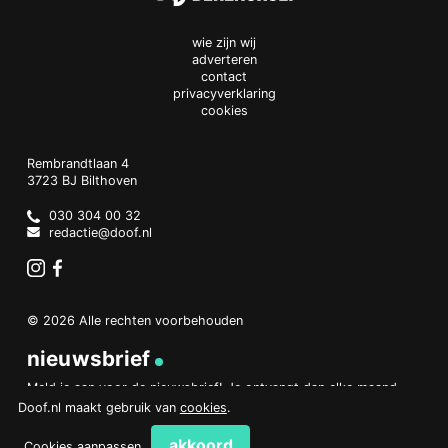
wie zijn wij
adverteren
contact
privacyverklaring
cookies
Doof.nl
work
Rembrandtlaan 4
3723 BJ
Bilthoven
The
Netherlands
030 304 00 32
redactie@doof.nl
Instagram
Facebook
© 2026 Alle rechten voorbehouden
nieuwsbrief
Meld je aan voor de nieuwsbrief! Je ontvangt dan elke maand
een overzicht van het belangrijkste nieuws.
Doof.nl maakt gebruik van
cookies
.
aanmelden
akkoord
Cookies aanpassen