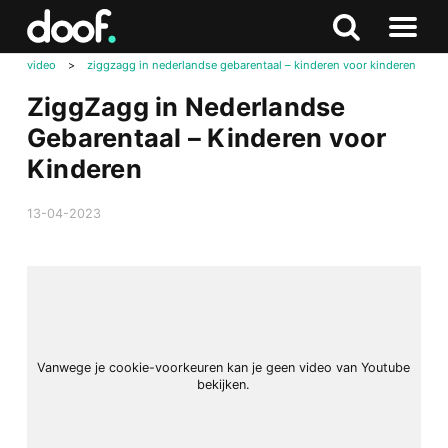
in
Doof.nl
Zoeken
Terug
Zoeken
Naar
naar
video
>
ziggzagg in nederlandse gebarentaal – kinderen voor kinderen
menu
boven
ZiggZagg in Nederlandse
Gebarentaal – Kinderen voor
Kinderen
13-04-2023
Vanwege je cookie-voorkeuren kan je geen video van Youtube
bekijken.