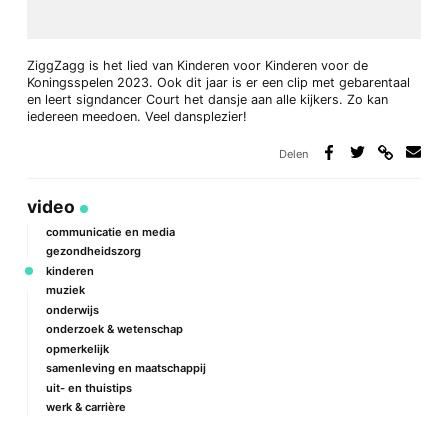
ZiggZagg is het lied van Kinderen voor Kinderen voor de
Koningsspelen 2023. Ook dit jaar is er een clip met gebarentaal
en leert signdancer Court het dansje aan alle kijkers. Zo kan
iedereen meedoen. Veel dansplezier!
Delen
Deel
Deel
Deel
Deel
via
op
op
via
link
Facebook
Twitter
e-
video
mail
communicatie en media
gezondheidszorg
kinderen
muziek
onderwijs
onderzoek & wetenschap
opmerkelijk
samenleving en maatschappij
uit- en thuistips
werk & carrière