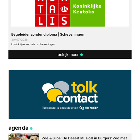
Begeleider zonder diploma | Scheveningen
30-07-2026
koninklijke kentalis, scheveningen
bekijk meer
agenda
Zoë & Silos: De Desert Musical in Burgers’ Zoo met