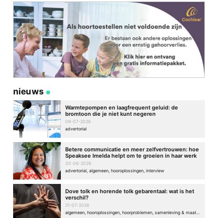
nieuws
Warmtepompen en laagfrequent geluid: de
bromtoon die je niet kunt negeren
09-07-2026
advertorial
Betere communicatie en meer zelfvertrouwen: hoe
Speaksee Imelda helpt om te groeien in haar werk
30-06-2026
advertorial, algemeen, hooroplossingen, interview
Dove tolk en horende tolk gebarentaal: wat is het
verschil?
21-07-2026
algemeen, hooroplossingen, hoorproblemen, samenleving & maatschappij