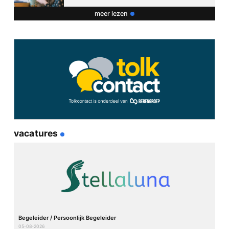
meer lezen
Naam
*
E-mail
*
vacatures
Site
Begeleider / Persoonlijk Begeleider
05-08-2026