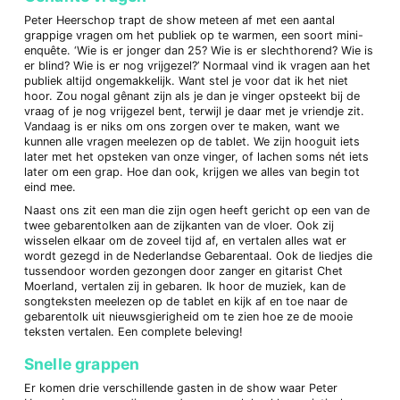
Peter Heerschop trapt de show meteen af met een aantal
grappige vragen om het publiek op te warmen, een soort mini-
enquête. ‘Wie is er jonger dan 25? Wie is er slechthorend? Wie is
er blind? Wie is er nog vrijgezel?’ Normaal vind ik vragen aan het
publiek altijd ongemakkelijk. Want stel je voor dat ik het niet
hoor. Zou nogal gênant zijn als je dan je vinger opsteekt bij de
vraag of je nog vrijgezel bent, terwijl je daar met je vriendje zit.
Vandaag is er niks om ons zorgen over te maken, want we
kunnen alle vragen meelezen op de tablet. We zijn hooguit iets
later met het opsteken van onze vinger, of lachen soms nét iets
later om een grap. Hoe dan ook, krijgen we alles van begin tot
eind mee.
Naast ons zit een man die zijn ogen heeft gericht op een van de
twee gebarentolken aan de zijkanten van de vloer. Ook zij
wisselen elkaar om de zoveel tijd af, en vertalen alles wat er
wordt gezegd in de Nederlandse Gebarentaal. Ook de liedjes die
tussendoor worden gezongen door zanger en gitarist Chet
Moerland, vertalen zij in gebaren. Ik hoor de muziek, kan de
songteksten meelezen op de tablet en kijk af en toe naar de
gebarentolk uit nieuwsgierigheid om te zien hoe ze de mooie
teksten vertalen. Een complete beleving!
Snelle grappen
Er komen drie verschillende gasten in de show waar Peter