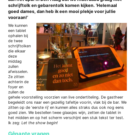
schrijftolk en gebarentolk komen kijken. ‘Helemaal
goed dames, dan heb ik een mooi plekje voor jullie
vooraan!’
We kunnen
een tablet
ophalen bij
de twee
schrijftolken
die elkaar
deze
middag
zullen
afwisselen.
Ze zitten
achterin de
foyer en
zullen de
gehele voorstelling voorzien van live ondertiteling. De gastheer
begeleidt ons naar een gezellig tafeltje voorin, vlak bij de bar. We
zitten op de ‘eerste rij’ en kunnen alles straks dus ook nog eens
goed zien. We bestellen twee glaasjes wijn, zetten de tablet in
het midden en op het scherm verschijnt een stuk tekst ter test.
Ik zeg:
Let the show begin!
Gênante vragen