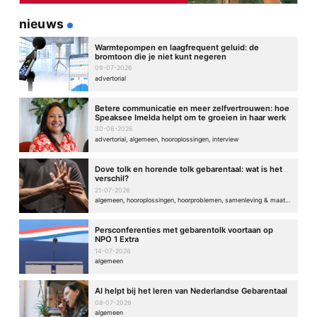
nieuws
Warmtepompen en laagfrequent geluid: de
Saskia
11/11/2021 16:16
bromtoon die je niet kunt negeren
09-07-2026
Helemaal mee eens, dicht bij huis zou heel fijn zijn.
advertorial
Dan wil ik wel een keer naar de schouwburg bv.
Betere communicatie en meer zelfvertrouwen: hoe
Speaksee Imelda helpt om te groeien in haar werk
30-06-2026
advertorial, algemeen, hooroplossingen, interview
Marjan Haasnoot
12/11/2021 14:22
Dove tolk en horende tolk gebarentaal: wat is het
Wát herkenbaar en wát fijn dat je zo hebt kunnen genieten
verschil?
Frances!
21-07-2026
Beantwoord
algemeen, hooroplossingen, hoorproblemen, samenleving & maatschappij
Persconferenties met gebarentolk voortaan op
NPO 1 Extra
14-07-2026
geef een reactie
algemeen
Je e-mailadres wordt niet gepubliceerd.
Vereiste velden zijn
gemarkeerd met
*
AI helpt bij het leren van Nederlandse Gebarentaal
08-07-2026
Reactie
*
algemeen