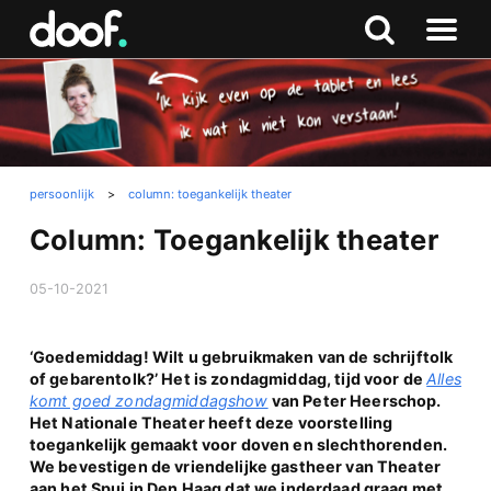
in
Doof.nl
Zoeken
Terug
Zoeken
Naar
naar
menu
boven
persoonlijk
>
column: toegankelijk theater
Column: Toegankelijk theater
05-10-2021
‘Goedemiddag! Wilt u gebruikmaken van de schrijftolk
of gebarentolk?’ Het is zondagmiddag, tijd voor de
Alles
komt goed zondagmiddagshow
van Peter Heerschop.
Het Nationale Theater heeft deze voorstelling
toegankelijk gemaakt voor doven en slechthorenden.
We bevestigen de vriendelijke gastheer van Theater
aan het Spui in Den Haag dat we inderdaad graag met