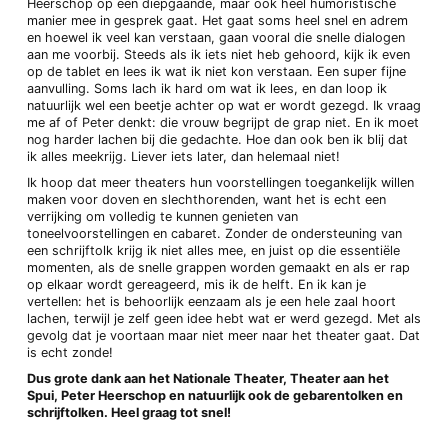
Heerschop op een diepgaande, maar ook heel humoristische
manier mee in gesprek gaat. Het gaat soms heel snel en adrem
en hoewel ik veel kan verstaan, gaan vooral die snelle dialogen
aan me voorbij. Steeds als ik iets niet heb gehoord, kijk ik even
op de tablet en lees ik wat ik niet kon verstaan. Een super fijne
aanvulling. Soms lach ik hard om wat ik lees, en dan loop ik
natuurlijk wel een beetje achter op wat er wordt gezegd. Ik vraag
me af of Peter denkt: die vrouw begrijpt de grap niet. En ik moet
nog harder lachen bij die gedachte. Hoe dan ook ben ik blij dat
ik alles meekrijg. Liever iets later, dan helemaal niet!
Ik hoop dat meer theaters hun voorstellingen toegankelijk willen
maken voor doven en slechthorenden, want het is echt een
verrijking om volledig te kunnen genieten van
toneelvoorstellingen en cabaret. Zonder de ondersteuning van
een schrijftolk krijg ik niet alles mee, en juist op die essentiële
momenten, als de snelle grappen worden gemaakt en als er rap
op elkaar wordt gereageerd, mis ik de helft. En ik kan je
vertellen: het is behoorlijk eenzaam als je een hele zaal hoort
lachen, terwijl je zelf geen idee hebt wat er werd gezegd. Met als
gevolg dat je voortaan maar niet meer naar het theater gaat. Dat
is echt zonde!
Dus grote dank aan het Nationale Theater, Theater aan het
Spui, Peter Heerschop en natuurlijk ook de gebarentolken en
schrijftolken. Heel graag tot snel!