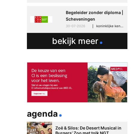
Begeleider zonder diploma |
Scheveningen
30-07-2026
koninklijke kentalis, scheveningen
bekijk meer
agenda
Zoë & Silos: De Desert Musical in
Burgers’ Zoo met tolk NGT