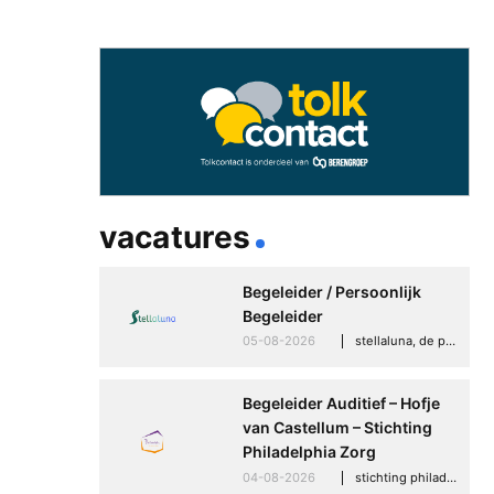
vacatures
Begeleider / Persoonlijk
Begeleider
05-08-2026
stellaluna, de punt (drenthe)
Begeleider Auditief – Hofje
van Castellum – Stichting
Philadelphia Zorg
04-08-2026
stichting philadelphia zorg, den haag