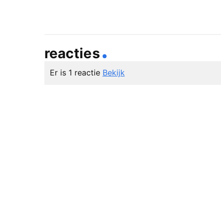
reacties
Er is 1 reactie
Bekijk
SC
#1 Oordoppen
Gek dat de muziek standaard zó hard staat,
Ook zonder luisteren, gewoon aanwezig zijn 
#2 Altijd bescherming gebruiken
In situaties waarin gehoorbescherming nodi
óók de bescherming gebruiken. Bijvoorbeeld