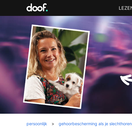
in
Menu
LEZE
Doof.nl
persoonlijk
>
gehoorbescherming als je slechthorend