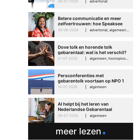
kunt negeren
09-07-2026
advertorial
Betere communicatie en meer
zelfvertrouwen: hoe Speaksee
Imelda helpt om te groeien in
30-06-2026
advertorial, algemeen, hooroplossingen, interview
haar werk
Dove tolk en horende tolk
gebarentaal: wat is het verschil?
21-07-2026
algemeen, hooroplossingen, hoorproblemen, samenleving & maatschappij
Persconferenties met
gebarentolk voortaan op NPO 1
Extra
14-07-2026
algemeen
AI helpt bij het leren van
Nederlandse Gebarentaal
08-07-2026
algemeen
meer lezen