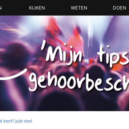
N
KIJKEN
WETEN
DOEN
 bent? juist dan!