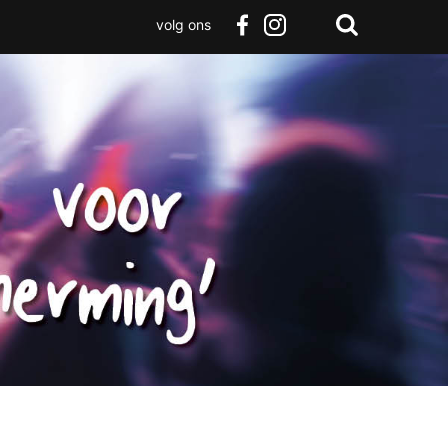
volg ons
Zoeken
Terug
facebook
instagram
Zoeken
naar
boven