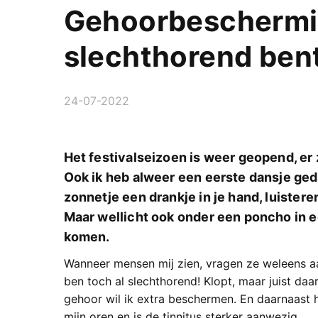
Gehoorbeschermin
slechthorend bent
24-07-2022
Het festivalseizoen is weer geopend, e
Ook ik heb alweer een eerste dansje gedaa
zonnetje een drankje in je hand, luistere
Maar wellicht ook onder een poncho in e
komen.
Wanneer mensen mij zien, vragen ze weleens a
ben toch al slechthorend! Klopt, maar juist daa
gehoor wil ik extra beschermen. En daarnaast heb
mijn oren en is de tinnitus sterker aanwezig.