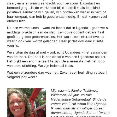
slaan, en is er weinig aandacht voor persoonlijk contact en
bemoediging.
Uit de workshop blijkt duidelijk: als je je kind
positieve aandacht wilt geven, wilt ontdekken wat er in hem of
haar omgaat, dan heb je gebarentaal nodig. En dat kunnen veel
ouders niet.
Na een warme lunch – want zo hoort dat in Uganda – gaan we ’s
middags praktisch aan de slag. Een dove docent gebarentaal
geeft de groep gebarentaalles. Het wordt een interactieve les
waarin ook veel wordt gelachen. Heerlijk dat ook daar ruimte
voor is.
We sluiten de dag af met – ook echt Ugandees – het aansnijden
van de taart. De taart is een donatie van een Ugandese bakker.
Het blijkt een enorme taart te zijn! De allereerste met het logo
van onze stichting. We zijn helemaal trots.
Wat een bijzondere dag was het. Zeker voor herhaling vatbaar!
Volgend jaar weer?
Mijn naam is Famke (Nakimuli)
Wildeman, 38 jaar, en tolk
Nederlandse Gebarentaal. Sinds de
zomer van 2016 woon ik in Uganda.
Ik werk daar als vrijwilliger op een
dovenschool, Uganda School for the