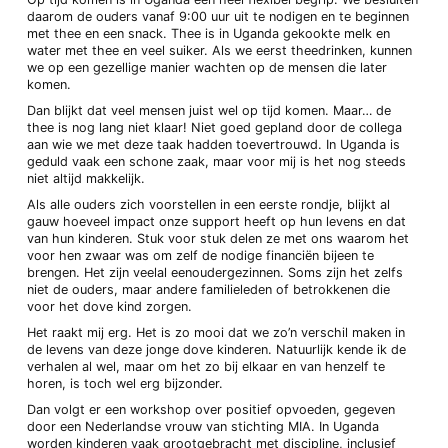
daarom de ouders vanaf 9:00 uur uit te nodigen en te beginnen
met thee en een snack. Thee is in Uganda gekookte melk en
water met thee en veel suiker. Als we eerst theedrinken, kunnen
we op een gezellige manier wachten op de mensen die later
komen.
Dan blijkt dat veel mensen juist wel op tijd komen. Maar… de
thee is nog lang niet klaar! Niet goed gepland door de collega
aan wie we met deze taak hadden toevertrouwd. In Uganda is
geduld vaak een schone zaak, maar voor mij is het nog steeds
niet altijd makkelijk.
Als alle ouders zich voorstellen in een eerste rondje, blijkt al
gauw hoeveel impact onze support heeft op hun levens en dat
van hun kinderen. Stuk voor stuk delen ze met ons waarom het
voor hen zwaar was om zelf de nodige financiën bijeen te
brengen. Het zijn veelal eenoudergezinnen. Soms zijn het zelfs
niet de ouders, maar andere familieleden of betrokkenen die
voor het dove kind zorgen.
Het raakt mij erg. Het is zo mooi dat we zo’n verschil maken in
de levens van deze jonge dove kinderen. Natuurlijk kende ik de
verhalen al wel, maar om het zo bij elkaar en van henzelf te
horen, is toch wel erg bijzonder.
Dan volgt er een workshop over positief opvoeden, gegeven
door een Nederlandse vrouw van stichting MIA. In Uganda
worden kinderen vaak grootgebracht met discipline, inclusief