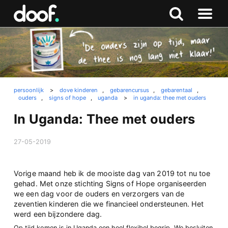
in
Doof.nl
Zoeken
Terug
Zoeken
Naar
naar
menu
boven
persoonlijk
>
dove kinderen
,
gebarencursus
,
gebarentaal
,
ouders
,
signs of hope
,
uganda
>
in uganda: thee met ouders
In Uganda: Thee met ouders
27-05-2019
Vorige maand heb ik de mooiste dag van 2019 tot nu toe
gehad. Met onze stichting Signs of Hope organiseerden
we een dag voor de ouders en verzorgers van de
zeventien kinderen die we financieel ondersteunen. Het
werd een bijzondere dag.
Op tijd komen is in Uganda een heel flexibel begrip. We besluiten