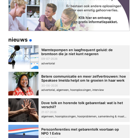
Naam
*
E-mail
*
nieuws
Warmtepompen en laagfrequent geluid: de
bromtoon die je niet kunt negeren
Site
09-07-2026
advertorial
Betere communicatie en meer zelfvertrouwen: hoe
Speaksee Imelda helpt om te groeien in haar werk
30-06-2026
advertorial, algemeen, hooroplossingen, interview
Dove tolk en horende tolk gebarentaal: wat is het
verschil?
21-07-2026
algemeen, hooroplossingen, hoorproblemen, samenleving & maatschappij
Persconferenties met gebarentolk voortaan op
NPO 1 Extra