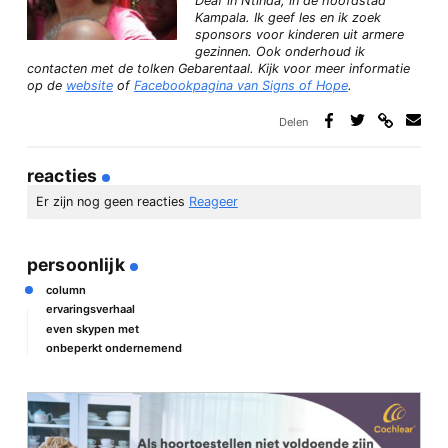
Deaf in Ntinda, in de hoofdstad
Kampala. Ik geef les en ik zoek
sponsors voor kinderen uit armere
gezinnen. Ook onderhoud ik
contacten met de tolken Gebarentaal. Kijk voor meer informatie
op de
website
of
Facebookpagina van Signs of Hope
.
Delen
Deel
Deel
Deel
Deel
via
op
op
via
link
Facebook
Twitter
e-
reacties
mail
Er zijn nog geen reacties
Reageer
geef een reactie
persoonlijk
Je e-mailadres wordt niet gepubliceerd.
Vereiste velden zijn
gemarkeerd met
*
column
ervaringsverhaal
Reactie
*
even skypen met
onbeperkt ondernemend