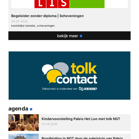
Begeleider zonder diploma | Scheveningen
30-07-2026
koninklijke kentalis, scheveningen
bekijk meer
agenda
Kindervoorstelling Paleis Het Loo met tolk NGT
13-08-2026
Rondleiding in NGT door de paleistuin van Paleis