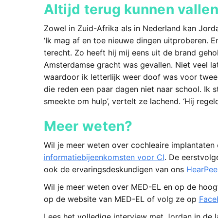
Altijd terug kunnen vall
Zowel in Zuid-Afrika als in Nederland kan Jord
‘Ik mag af en toe nieuwe dingen uitproberen. En a
terecht. Zo heeft hij mij eens uit de brand geh
Amsterdamse gracht was gevallen. Niet veel late
waardoor ik letterlijk weer doof was voor twee
die reden een paar dagen niet naar school. Ik 
smeekte om hulp’, vertelt ze lachend. ‘Hij regeld
Meer weten?
Wil je meer weten over cochleaire implantate
informatiebijeenkomsten voor CI
. De eerstvolg
ook de ervaringsdeskundigen van ons
HearPee
Wil je meer weten over MED-EL en op de hoogte
op de website van MED-EL of volg ze op
Face
Lees het volledige interview met Jordan in de l