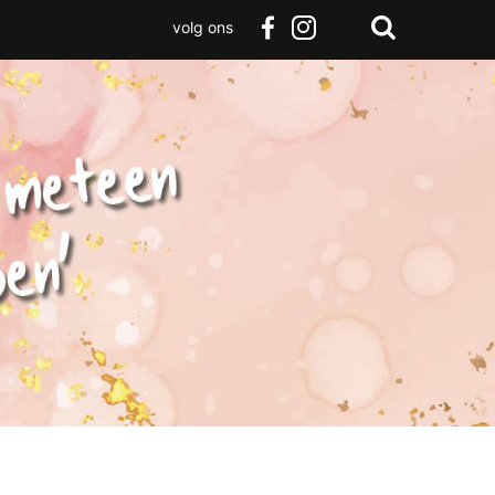
volg ons
Zoeken
Terug
facebook
instagram
Zoeken
naar
boven