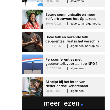
kunt negeren
09-07-2026
advertorial
Betere communicatie en meer
zelfvertrouwen: hoe Speaksee
Imelda helpt om te groeien in
30-06-2026
advertorial, algemeen, hooroplossingen, interview
haar werk
Dove tolk en horende tolk
gebarentaal: wat is het verschil?
21-07-2026
algemeen, hooroplossingen, hoorproblemen, samenleving & maatschappij
Persconferenties met
gebarentolk voortaan op NPO 1
Extra
14-07-2026
algemeen
AI helpt bij het leren van
Nederlandse Gebarentaal
08-07-2026
algemeen
meer lezen