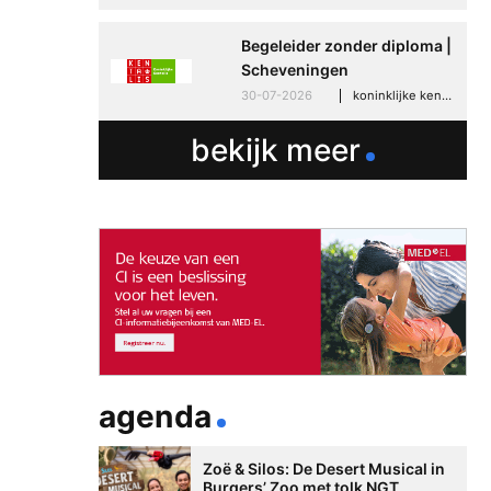
Begeleider zonder diploma |
Scheveningen
30-07-2026
koninklijke kentalis, scheveningen
bekijk meer
agenda
Zoë & Silos: De Desert Musical in
Burgers’ Zoo met tolk NGT