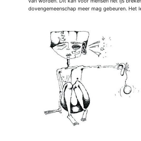
van worden. Dit kan voor mensen het ijs breken
dovengemeenschap meer mag gebeuren. Het leve