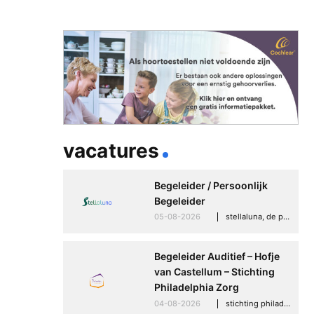
vacatures
Begeleider / Persoonlijk
Begeleider
05-08-2026
stellaluna, de punt (drenthe)
Begeleider Auditief – Hofje
van Castellum – Stichting
Philadelphia Zorg
04-08-2026
stichting philadelphia zorg, den haag