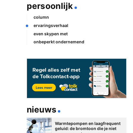
persoonlijk
column
ervaringsverhaal
even skypen met
onbeperkt ondernemend
nieuws
Warmtepompen en laagfrequent
geluid: de bromtoon die je niet