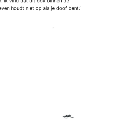
. Ik vind dat dit ook binnen de
n houdt niet op als je doof bent.’