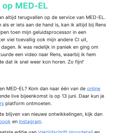
en op MED-EL
an altijd terugvallen op de service van MED-EL.
ls er iets aan de hand is, kan ik altijd bij Rens
olpen toen mijn geluidsprocessor in een
r viel toevallig ook mijn andere CI uit,
 dagen. Ik was redelijk in paniek en ging om
stuurde een video naar Rens, waarbij ik hem
e dat ik snel weer kon horen. Zo fijn!’
n en MED-EL? Kom dan naar één van de
online
ende live bijeenkomst is op 13 juni. Daar kun je
rs
platform ontmoeten.
 blijven van nieuwe ontwikkelingen, kijk dan
book
en
Instagram
.
aatste editie van
Vaktijdschrift Hoordetail
en