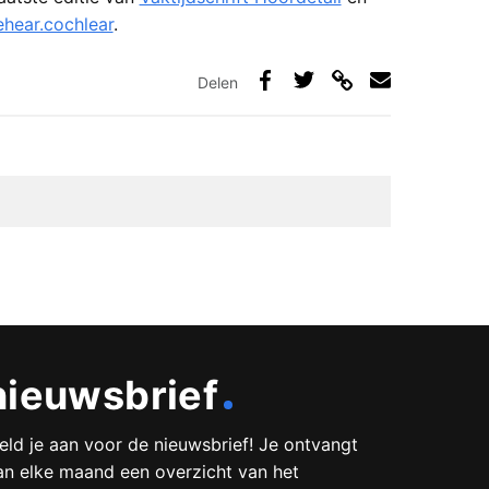
hear.cochlear
.
Delen
Deel
Deel
Deel
Deel
via
op
op
via
link
Facebook
Twitter
e-
mail
09/06/2022 21:21
nieuwsbrief
inderen stil willen zetten, omdat het zo
an zichtbaar wordt. Hoeveel doven en
eld je aan voor de nieuwsbrief! Je ontvangt
n onzichtbaar gebrek hebben… Je wordt
an elke maand een overzicht van het
 die het (nog) niet weten. Je loopt