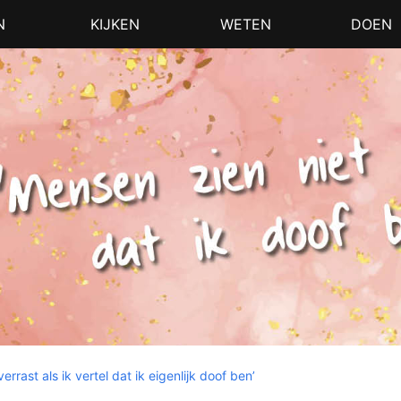
N
KIJKEN
WETEN
DOEN
rrast als ik vertel dat ik eigenlijk doof ben’