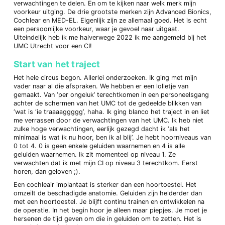
verwachtingen te delen. En om te kijken naar welk merk mijn
voorkeur uitging. De drie grootste merken zijn Advanced Bionics,
Cochlear en MED-EL. Eigenlijk zijn ze allemaal goed. Het is echt
een persoonlijke voorkeur, waar je gevoel naar uitgaat.
Uiteindelijk heb ik me halverwege 2022 ik me aangemeld bij het
UMC Utrecht voor een CI!
Start van het traject
Het hele circus begon. Allerlei onderzoeken. Ik ging met mijn
vader naar al die afspraken. We hebben er een lolletje van
gemaakt. Van ‘per ongeluk’ terechtkomen in een personeelsgang
achter de schermen van het UMC tot de gedeelde blikken van
‘wat is ‘ie traaaaggggg’, haha. Ik ging blanco het traject in en liet
me verrassen door de verwachtingen van het UMC. Ik heb niet
zulke hoge verwachtingen, eerlijk gezegd dacht ik ‘als het
minimaal is wat ik nu hoor, ben ik al blij’. Je hebt hoorniveaus van
0 tot 4. 0 is geen enkele geluiden waarnemen en 4 is alle
geluiden waarnemen. Ik zit momenteel op niveau 1. Ze
verwachten dat ik met mijn CI op niveau 3 terechtkom. Eerst
horen, dan geloven ;).
Een cochleair implantaat is sterker dan een hoortoestel. Het
omzeilt de beschadigde anatomie. Geluiden zijn helderder dan
met een hoortoestel. Je blijft continu trainen en ontwikkelen na
de operatie. In het begin hoor je alleen maar piepjes. Je moet je
hersenen de tijd geven om die in geluiden om te zetten. Het is