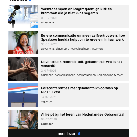
Warmtepompen en laagfrequent geluid: de
bromtoon die je niet kunt negeren
09-07-2026
Kees van der Voort
22/06/2023 16:19
advertorial
Fijn om te lezen, informatief, persoonlijk en met humor
Betere communicatie en meer zelfvertrouwen: hoe
geschreven. De foto’s zijn geweldig. Ik wens je nog een
Speaksee Imelda helpt om te groeien in haar werk
goede reis en ben benieuwd naar het vervolg!
30-06-2026
Beantwoord
advertorial, algemeen, hooroplossingen, interview
Dove tolk en horende tolk gebarentaal: wat is het
verschil?
21-07-2026
Vera Schutte Groot
22/06/2023 18:44
algemeen, hooroplossingen, hoorproblemen, samenleving & maatschappij
Wat geweldig om te lezen wat ben jij een kei!! En hoop dat
Persconferenties met gebarentolk voortaan op
het allemaal goed mag gaan!!! Heel veel succes en
NPO 1 Extra
beterschap dikke knuffel liefs van ons ????
14-07-2026
Beantwoord
algemeen
AI helpt bij het leren van Nederlandse Gebarentaal
08-07-2026
algemeen
Wil Groot
22/06/2023 20:25
meer lezen