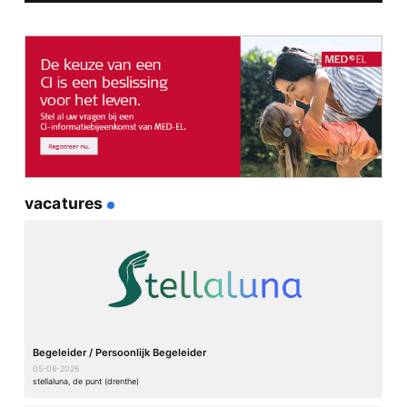
Prachtig om te lezen hoe je de uitdaging aangaat en ben
trots op je durf en positieve instellingen. Ook interessant
hoe je alles beschrijft en ben heel benieuwd naar je
volgende blok. A blok buster ??‍
???
Knuffels ? voor jullie beiden ?
Beantwoord
Laura van der Voort
23/06/2023 00:01
Wauw wat een mooi verhaal. Ik vind het heel fijn dat
vacatures
je me deelgenoot hebt gemaakt en dat ik me nu
beter kan voorstellen wat jouw realiteit is en was….
Het zal veel moed hebben gevraagd om deze stap te
nemen en ik ben enorm blij dat het allemaal goed is
gegaan. Ik wens je veel plezier en ook veel sterkte
met het aanpassingsproces en ik hoop dat vanaf nu
luisteren niet meer vermoeiend voor je zal zijn.
Begeleider / Persoonlijk Begeleider
05-08-2026
Margot Van der voort
23/06/2023 13:18
stellaluna, de punt (drenthe)