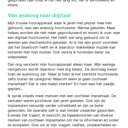
gesproken taal houd ik het niet lang vol, het is vermoeiend en
intens.
Van analoog naar digitaal
Mijn trouwe hoorapparaat waar ik jaren met plezier mee heb
gehoord, was een analoog hoortoestel. Warme geluiden. Maar
helaas worden die niet meer geproduceerd en moest ik over naar
een digitaal hoortoestel. Het heeft wel lang geduurd om te
wennen aan mechanische geluiden. Al is het een groot voordeel
dat het bluetooth heeft en ik daardoor makkelijker muziek kan
luisteren met mijn mobiel. Ook versta ik horenden beter via
videobellen.
Dan nog versterkt mijn hoorapparaat alleen maar. Mijn weinige
restgehoor wordt daardoor heel erg belast. De doorslag kwam
toen de audioloog zei: ‘Maar je hebt al het sterkste hoortoestel,
zelfs buiten de categorie! Waarom neem je geen cochleair
implantaat? Dat is vele malen sterker!’ En toen was het zaadje
geplant…
Ik sprak steeds meer mensen met een cochleair implantaat. De
verhalen waren positiever dan jaren geleden. Ook zijn de
implantaten natuurlijk verder ontwikkeld en zijn ze beter
geworden. De operatie zelf is wat minder zwaarder geworden.
Evenals het traject. Ik bezocht de bijeenkomsten van diverse
merken van cochleair implantaten om me te informeren en onder
te dompelen. Ook om al mijn vragen, twijfels, onzekerheden en