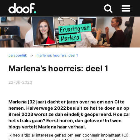
in
Doof.nl
Zoeken
Terug
Zoeken
Naar
naar
menu
boven
persoonlijk
>
marlena’s hoorreis: deel 1
Marlena’s hoorreis: deel 1
22-06-2023
Marlena (32 jaar) dacht er jaren over na om een CI te
nemen. Halverwege 2022 besluit ze het te doen en op
8 mei 2023 wordt ze dan eindelijk geopereerd. Hoe zal
het straks gaan? Eerst horen, dan geloven! In twee
blogs vertelt Marlena haar verhaal.
Ik heb altijd al interesse gehad om een cochleair implantaat (CI)