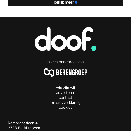
gun ik jou een positief einde van het verhaal, ik kijk ernaar
bekijk meer
uit.
Liefs van je moeders nicht Afra Dekker Groot.
Beantwoord
geef een reactie
Je e-mailadres wordt niet gepubliceerd.
Vereiste velden zijn
gemarkeerd met
*
is een onderdeel van
Reactie
*
wie zijn wij
adverteren
contact
privacyverklaring
cookies
Naam
*
Doof.nl
work
Rembrandtlaan 4
3723 BJ
Bilthoven