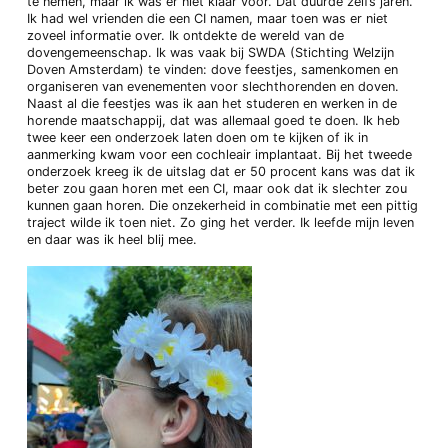
te nemen, maar ik was er niet klaar voor. Dat duurde zelfs jaren.
Ik had wel vrienden die een CI namen, maar toen was er niet
zoveel informatie over. Ik ontdekte de wereld van de
dovengemeenschap. Ik was vaak bij SWDA (Stichting Welzijn
Doven Amsterdam) te vinden: dove feestjes, samenkomen en
organiseren van evenementen voor slechthorenden en doven.
Naast al die feestjes was ik aan het studeren en werken in de
horende maatschappij, dat was allemaal goed te doen. Ik heb
twee keer een onderzoek laten doen om te kijken of ik in
aanmerking kwam voor een cochleair implantaat. Bij het tweede
onderzoek kreeg ik de uitslag dat er 50 procent kans was dat ik
beter zou gaan horen met een CI, maar ook dat ik slechter zou
kunnen gaan horen. Die onzekerheid in combinatie met een pittig
traject wilde ik toen niet. Zo ging het verder. Ik leefde mijn leven
en daar was ik heel blij mee.