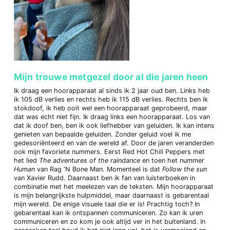
Mijn trouwe metgezel door al die jaren heen
Ik draag een hoorapparaat al sinds ik 2 jaar oud ben. Links heb
ik 105 dB verlies en rechts heb ik 115 dB verlies. Rechts ben ik
stokdoof, ik heb ooit wel een hoorapparaat geprobeerd, maar
dat was echt niet fijn. Ik draag links een hoorapparaat. Los van
dat ik doof ben, ben ik ook liefhebber van geluiden. Ik kan intens
genieten van bepaalde geluiden. Zonder geluid voel ik me
gedesoriënteerd en van de wereld af. Door de jaren veranderden
ook mijn favoriete nummers. Eerst Red Hot Chili Peppers met
het lied
The adventures of the raindance
en toen het nummer
Human
van Rag ‘N Bone Man. Momenteel is dat
Follow the sun
van Xavier Rudd. Daarnaast ben ik fan van luisterboeken in
combinatie met het meelezen van de teksten. Mijn hoorapparaat
is mijn belangrijkste hulpmiddel, maar daarnaast is gebarentaal
mijn wereld. De enige visuele taal die er is! Prachtig toch? In
gebarentaal kan ik ontspannen communiceren. Zo kan ik uren
communiceren en zo kom je ook altijd ver in het buitenland. In