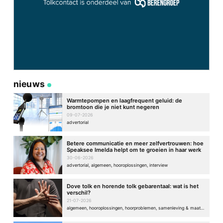
nieuws
Warmtepompen en laagfrequent geluid: de
bromtoon die je niet kunt negeren
09-07-2026
advertorial
Betere communicatie en meer zelfvertrouwen: hoe
Speaksee Imelda helpt om te groeien in haar werk
30-06-2026
advertorial, algemeen, hooroplossingen, interview
Dove tolk en horende tolk gebarentaal: wat is het
verschil?
21-07-2026
algemeen, hooroplossingen, hoorproblemen, samenleving & maatschappij