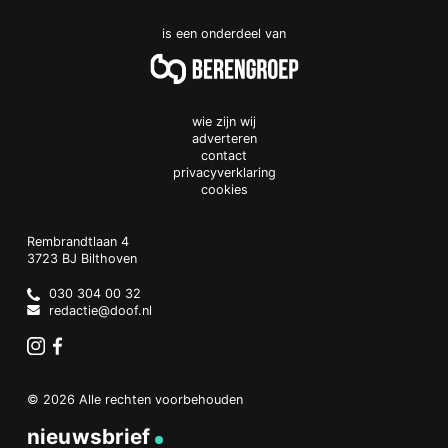
is een onderdeel van
wie zijn wij
adverteren
contact
privacyverklaring
cookies
Doof.nl
work
Rembrandtlaan 4
3723 BJ
Bilthoven
The
Netherlands
030 304 00 32
redactie@doof.nl
Instagram
Facebook
© 2026 Alle rechten voorbehouden
nieuwsbrief