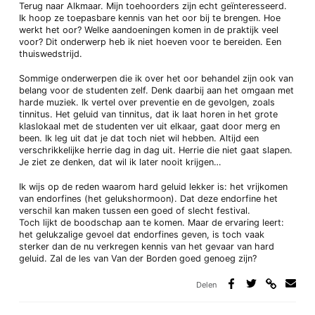
Terug naar Alkmaar. Mijn toehoorders zijn echt geïnteresseerd.
Ik hoop ze toepasbare kennis van het oor bij te brengen. Hoe
werkt het oor? Welke aandoeningen komen in de praktijk veel
voor? Dit onderwerp heb ik niet hoeven voor te bereiden. Een
thuiswedstrijd.
Sommige onderwerpen die ik over het oor behandel zijn ook van
belang voor de studenten zelf. Denk daarbij aan het omgaan met
harde muziek. Ik vertel over preventie en de gevolgen, zoals
tinnitus. Het geluid van tinnitus, dat ik laat horen in het grote
klaslokaal met de studenten ver uit elkaar, gaat door merg en
been. Ik leg uit dat je dat toch niet wil hebben. Altijd een
verschrikkelijke herrie dag in dag uit. Herrie die niet gaat slapen.
Je ziet ze denken, dat wil ik later nooit krijgen…
Ik wijs op de reden waarom hard geluid lekker is: het vrijkomen
van endorfines (het gelukshormoon). Dat deze endorfine het
verschil kan maken tussen een goed of slecht festival.
Toch lijkt de boodschap aan te komen. Maar de ervaring leert:
het gelukzalige gevoel dat endorfines geven, is toch vaak
sterker dan de nu verkregen kennis van het gevaar van hard
geluid. Zal de les van Van der Borden goed genoeg zijn?
Delen
Deel
Deel
Deel
Deel
via
op
op
via