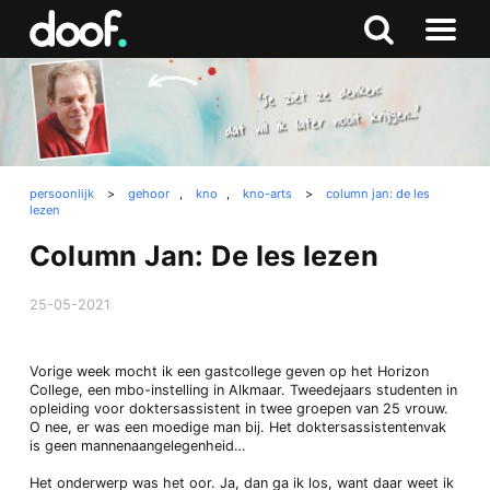
in
Doof.nl
Zoeken
Terug
Zoeken
Naar
naar
menu
boven
persoonlijk
>
gehoor
,
kno
,
kno-arts
>
column jan: de les
lezen
Column Jan: De les lezen
25-05-2021
Vorige week mocht ik een gastcollege geven op het Horizon
College, een mbo-instelling in Alkmaar. Tweedejaars studenten in
opleiding voor doktersassistent in twee groepen van 25 vrouw.
O nee, er was een moedige man bij. Het doktersassistentenvak
is geen mannenaangelegenheid…
Het onderwerp was het oor. Ja, dan ga ik los, want daar weet ik