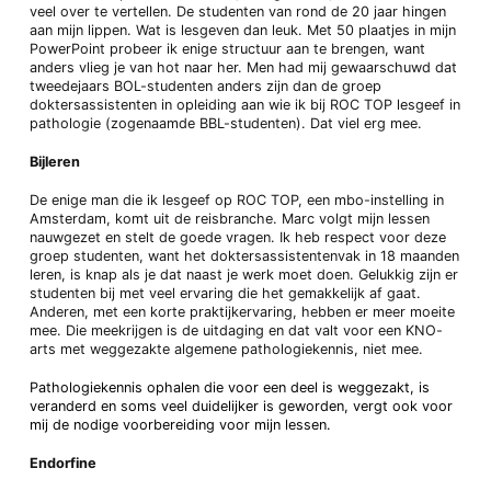
veel over te vertellen. De studenten van rond de 20 jaar hingen
aan mijn lippen. Wat is lesgeven dan leuk. Met 50 plaatjes in mijn
PowerPoint probeer ik enige structuur aan te brengen, want
anders vlieg je van hot naar her. Men had mij gewaarschuwd dat
tweedejaars BOL-studenten anders zijn dan de groep
doktersassistenten in opleiding aan wie ik bij ROC TOP lesgeef in
pathologie (zogenaamde BBL-studenten). Dat viel erg mee.
Bijleren
De enige man die ik lesgeef op ROC TOP, een mbo-instelling in
Amsterdam, komt uit de reisbranche. Marc volgt mijn lessen
nauwgezet en stelt de goede vragen. Ik heb respect voor deze
groep studenten, want het doktersassistentenvak in 18 maanden
leren, is knap als je dat naast je werk moet doen. Gelukkig zijn er
studenten bij met veel ervaring die het gemakkelijk af gaat.
Anderen, met een korte praktijkervaring, hebben er meer moeite
mee. Die meekrijgen is de uitdaging en dat valt voor een KNO-
arts met weggezakte algemene pathologiekennis, niet mee.
Pathologiekennis ophalen die voor een deel is weggezakt, is
veranderd en soms veel duidelijker is geworden, vergt ook voor
mij de nodige voorbereiding voor mijn lessen.
Endorfine