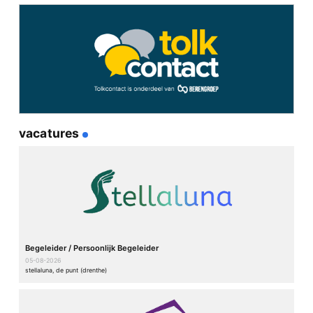
gissen wat het verschil is tussen horen via zo’n
trechterslang (was vroeger via een metalen toeter of een
dierenhoorn) of via een gehoorapparaat. Dat verschil was
vroeger (zeg jaren 60-90) trouwens veel groter.
Beantwoord
geef een reactie
vacatures
Je e-mailadres wordt niet gepubliceerd.
Vereiste velden zijn
gemarkeerd met
*
Reactie
*
Begeleider / Persoonlijk Begeleider
05-08-2026
stellaluna, de punt (drenthe)
Naam
*