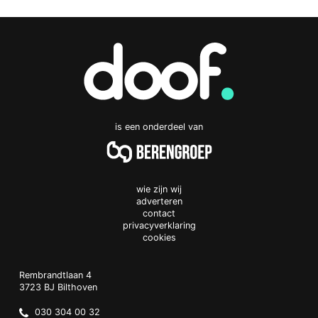
is een onderdeel van
wie zijn wij
adverteren
contact
privacyverklaring
cookies
Doof.nl
work
Rembrandtlaan 4
3723 BJ
Bilthoven
The
Netherlands
030 304 00 32