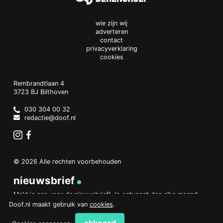
wie zijn wij
adverteren
contact
privacyverklaring
cookies
Doof.nl
work
Rembrandtlaan 4
3723 BJ
Bilthoven
The
Netherlands
030 304 00 32
redactie@doof.nl
Instagram
Facebook
© 2026 Alle rechten voorbehouden
nieuwsbrief
Meld je aan voor de nieuwsbrief! Je ontvangt dan elke maand
een overzicht van het belangrijkste nieuws.
Doof.nl maakt gebruik van
cookies
.
aanmelden