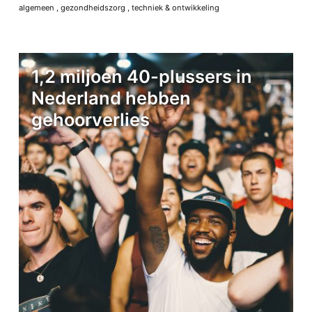
algemeen
,
gezondheidszorg
,
techniek & ontwikkeling
1,2 miljoen 40-plussers in
Nederland hebben
gehoorverlies