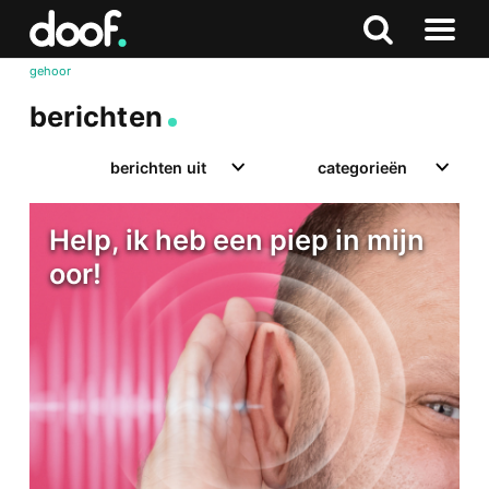
in
Doof.nl
Zoeken
Terug
Zoeken
Naar
naar
gehoor
menu
boven
berichten
berichten uit
categorieën
Help, ik heb een piep in mijn
oor!