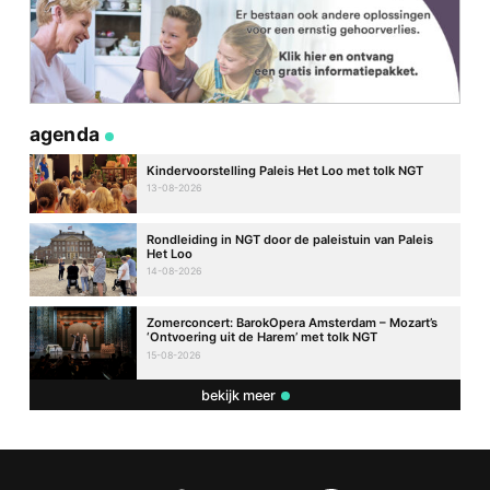
agenda
Kindervoorstelling Paleis Het Loo met tolk NGT
13-08-2026
Rondleiding in NGT door de paleistuin van Paleis
Het Loo
14-08-2026
Zomerconcert: BarokOpera Amsterdam – Mozart’s
‘Ontvoering uit de Harem’ met tolk NGT
15-08-2026
bekijk meer