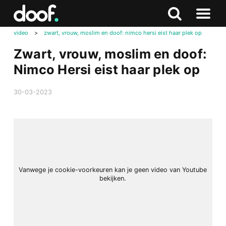
in
Doof.nl
Zoeken
Terug
Zoeken
Naar
naar
video
>
zwart, vrouw, moslim en doof: nimco hersi eist haar plek op
menu
boven
Zwart, vrouw, moslim en doof:
Nimco Hersi eist haar plek op
30-03-2023
Vanwege je cookie-voorkeuren kan je geen video van Youtube
bekijken.