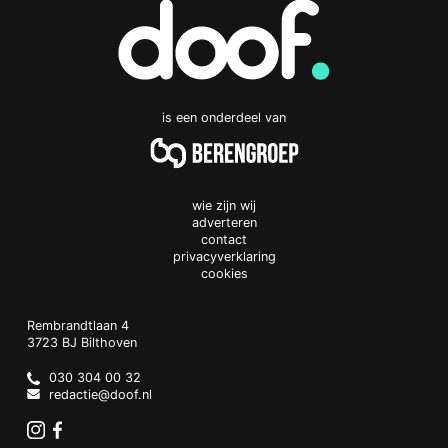
is een onderdeel van
wie zijn wij
adverteren
contact
privacyverklaring
cookies
Doof.nl
work
Rembrandtlaan 4
3723 BJ
Bilthoven
The
Netherlands
030 304 00 32
redactie@doof.nl
Instagram
Facebook