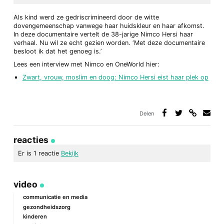
Als kind werd ze gedriscrimineerd door de witte
dovengemeenschap vanwege haar huidskleur en haar afkomst.
In deze documentaire vertelt de 38-jarige Nimco Hersi haar
verhaal. Nu wil ze echt gezien worden. ‘Met deze documentaire
besloot ik dat het genoeg is.’
Lees een interview met Nimco en OneWorld hier:
Zwart, vrouw, moslim en doog: Nimco Hersi eist haar plek op
Delen
Deel
Deel
Deel
Deel
via
op
op
via
link
Facebook
Twitter
e-
reacties
mail
Er is 1 reactie
Bekijk
video
Maries
02/05/2023 15:42
communicatie en media
gezondheidszorg
Wat fijn, NImco, dat je teruggekomen bent naar de
kinderen
Guyotschool! Als Dove klasse-assistent heb je een heel