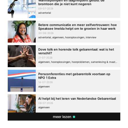
Warmtepompen en laagfrequent geluid: de
bromtoon die je niet kunt negeren
09-07-2026
advertorial
Betere communicatie en meer zelfvertrouwen: hoe
Speaksee Imelda helpt om te groeien in haar werk
30-06-2026
advertorial, algemeen, hooroplossingen, interview
Dove tolk en horende tolk gebarentaal: wat is het
verschil?
21-07-2026
algemeen, hooroplossingen, hoorproblemen, samenleving & maatschappij
Persconferenties met gebarentolk voortaan op
NPO 1 Extra
14-07-2026
algemeen
AI helpt bij het leren van Nederlandse Gebarentaal
08-07-2026
algemeen
meer lezen