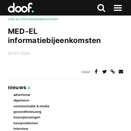
in
Doof.nl
Zoeken
Terug
Zoeken
Naar
naar
med-el informatiebijeenkomsten
menu
boven
MED-EL
informatiebijeenkomsten
02-07-2026
Delen
Deel
Deel
Deel
Deel
via
op
op
via
link
Facebook
Twitter
e-
nieuws
mail
advertorial
algemeen
communicatie & media
gezondheidszorg
hooroplossingen
hoorproblemen
interview