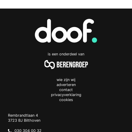
is een onderdeel van
wie zijn wij
adverteren
contact
privacyverklaring
cookies
Doof.nl
work
Rembrandtlaan 4
3723 BJ
Bilthoven
The
Netherlands
030 304 00 32