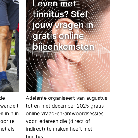
Leven met
tinnitus? Stel
jouw vragen in
gratis online
bijeenkomsten
rde
Adelante organiseert van augustus
 wandelt
tot en met december 2025 gratis
n in hun
online vraag-en-antwoordsessies
door te
voor iedereen die (direct of
et als
indirect) te maken heeft met
tinnitus.