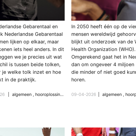
derlandse Gebarentaal en
In 2050 heeft één op de vie
lk Nederlandse Gebarentaal
mensen wereldwijd gehoorve
men lijken op elkaar, maar
blijkt uit onderzoek van de
enen iets heel anders. In dit
Health Organization (WHO).
leggen we je precies uit wat
Omgerekend gaat het in Ne
chil is tussen beide tolken,
dan om ongeveer 4 miljoen
 je welke tolk inzet en hoe
die minder of niet goed ku
t in de praktijk.
horen.
026
algemeen
,
hooroplossingen
,
hoorproblemen
09-04-2026
algemeen
,
samenleving & 
,
hoorp
blemen
,
samenleving & maatschappij
,
techniek & ontwikkeling