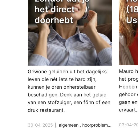
het direct
(1
doorhebt
Us
Mauro h
Gewone geluiden uit het dagelijks
het pro
leven die nét iets te hard zijn,
Hebben v
kunnen je oren onherstelbaar
gehoor 
beschadigen. Denk aan het geluid
gaan en
van een stofzuiger, een föhn of een
ervaart.
druk restaurant.
03-04-2
30-04-2025
algemeen
,
hoorproblemen
,
samenlevi