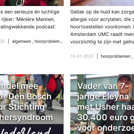
is een serieuze én luchtige
Gellak op de huid kan zorg
rijker: ‘Ménière Mannen,
allergie voor acrylaten, die 
zelingwekkende podcast’.
hoortoestellen voorkomen. 
Amsterdam UMC raadt men
025
algemeen
,
hoorproblemen
,
interview
voorzichtig te zijn met geln
16-01-2025
hoorproblemen
,
ndel mee
Vader van 7-
ar Den Bosch
jarige Eleyna
or Stichting
met Usher haa
hersyndroom
30.400 euro 
voor onderzo