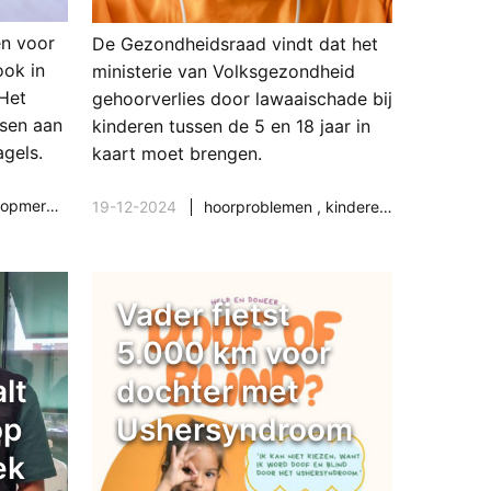
en voor
De Gezondheidsraad vindt dat het
ook in
ministerie van Volksgezondheid
Het
gehoorverlies door lawaaischade bij
sen aan
kinderen tussen de 5 en 18 jaar in
agels.
kaart moet brengen.
opmerkelijk
19-12-2024
hoorproblemen
,
kinderen
,
onderzoek 
Vader fietst
5.000 km voor
lt
dochter met
op
Ushersyndroom
ek