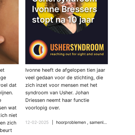
Ivonne Bressers
stopt na 10 jaar
et
Ivonne heeft de afgelopen tien jaar
ige
veel gedaan voor de stichting, die
oel dat
zich inzet voor mensen met het
ijnen.
syndroom van Usher. Johan
e
Driessen neemt haar functie
ssen wat
voorlopig over.
ich niet
12-02-2025
hoorproblemen
,
samenleving & maatschappij
en zich
ebeurt