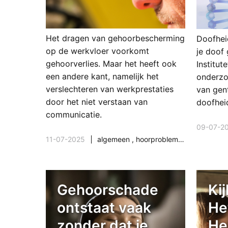
Het dragen van gehoorbescherming
Doofheid
op de werkvloer voorkomt
je doof
gehoorverlies. Maar het heeft ook
Institut
een andere kant, namelijk het
onderzo
verslechteren van werkprestaties
van gen
door het niet verstaan van
doofhei
communicatie.
09-07-2
11-07-2025
algemeen
,
hoorproblemen
,
onderzoek
Gehoorschade
Kij
ontstaat vaak
He
zonder dat je
He