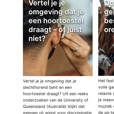
Vertel je je
Oo
omgeving dat je
ge
een hoortoestel
be
draagt – of juist
or
niet?
Het fest
Vertel je je omgeving dat je
volle ga
slechthorend bent en een
relaxte s
hoortoestel draagt? Uit een reeks
je meev
onderzoeken van de University of
muziek 
Queensland (Australië) blijkt dat
de up-t
mensen uit angst voor discriminatie