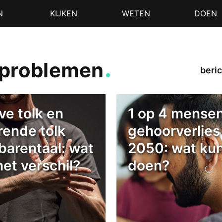
N
KIJKEN
WETEN
DOEN
rproblemen
beric
ve tolk en
1 op 4 mense
rende tolk
gehoorverlies 
barentaal: wat
2050: wat kun 
het verschil?
doen?