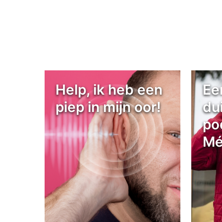
Help, ik heb een
Ee
piep in mijn oor!
du
po
Mé