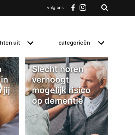
volg ons
Zoeken
Terug
facebook
instagram
Zoeken
naar
boven
hten uit
categorieën
n
Slecht horen
in
verhoogt
jij
mogelijk risico
op dementie