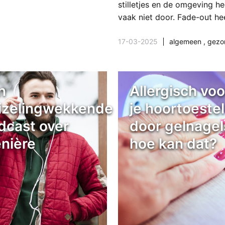
stilletjes en de omgeving he
vaak niet door. Fade-out he
17-03-2025
algemeen
,
gezond
n
Allergisch voo
izelingwekkende
je hoortoestel
dcast over
door gelnagel
nière
hoe kan dat?