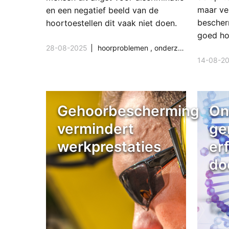
maar ver
en een negatief beeld van de
bescher
hoortoestellen dit vaak niet doen.
goed ho
28-08-2025
hoorproblemen
,
onderzoek & wetenschap
14-08-2
Gehoorbescherming
On
vermindert
ge
werkprestaties
erf
do