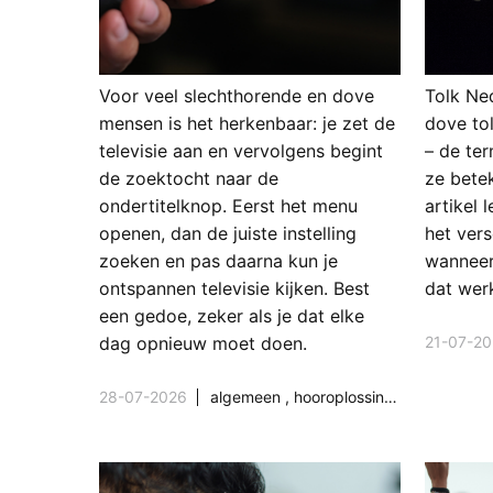
Voor veel slechthorende en dove
Tolk Ne
mensen is het herkenbaar: je zet de
dove to
televisie aan en vervolgens begint
– de ter
de zoektocht naar de
ze betek
ondertitelknop. Eerst het menu
artikel 
openen, dan de juiste instelling
het vers
zoeken en pas daarna kun je
wanneer
ontspannen televisie kijken. Best
dat werk
een gedoe, zeker als je dat elke
21-07-2
dag opnieuw moet doen.
28-07-2026
algemeen
,
hooroplossingen
,
hoorpro