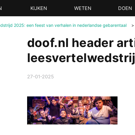
N
KIJKEN
WETEN
DOEN
edstrijd 2025: een feest van verhalen in nederlandse gebarentaal
doof.nl header art
leesvertelwedstri
27-01-2025