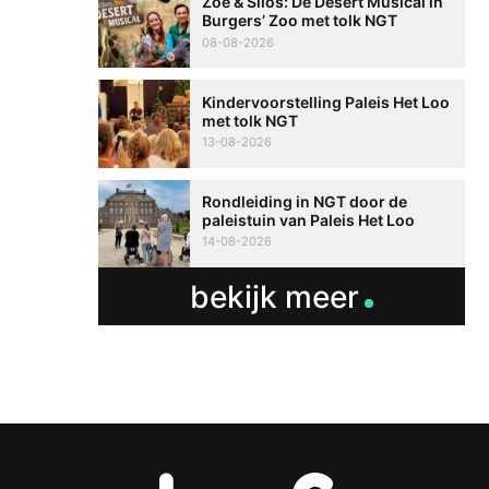
Zoë & Silos: De Desert Musical in
Burgers’ Zoo met tolk NGT
08-08-2026
Kindervoorstelling Paleis Het Loo
met tolk NGT
13-08-2026
Rondleiding in NGT door de
paleistuin van Paleis Het Loo
14-08-2026
bekijk meer