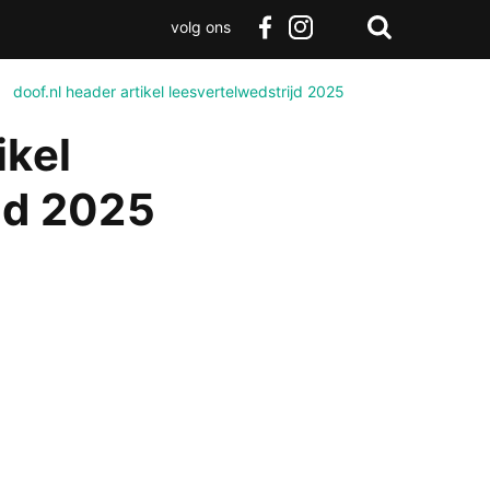
volg ons
Zoeken
Terug
facebook
instagram
Zoeken
naar
>
doof.nl header artikel leesvertelwedstrijd 2025
boven
ikel
jd 2025