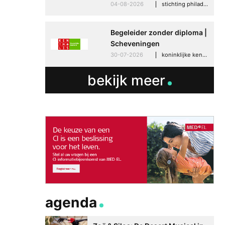
04-08-2026
stichting philadelphia zorg, den haag
Begeleider zonder diploma |
Scheveningen
30-07-2026
koninklijke kentalis, scheveningen
bekijk meer
agenda