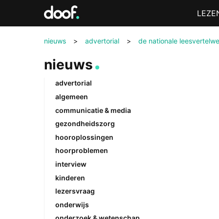
in
Menu
LEZE
Doof.nl
nieuws
>
advertorial
>
de nationale leesvertelw
nieuws
advertorial
algemeen
communicatie & media
gezondheidszorg
hooroplossingen
hoorproblemen
interview
kinderen
lezersvraag
onderwijs
onderzoek & wetenschap