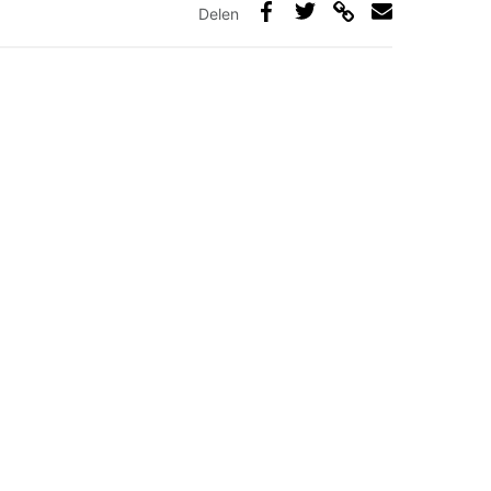
Delen
Deel
Deel
Deel
Deel
via
op
op
via
link
Facebook
Twitter
e-
mail