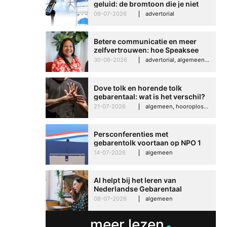
geluid: de bromtoon die je niet
kunt negeren
09-07-2026
advertorial
Betere communicatie en meer
zelfvertrouwen: hoe Speaksee
Imelda helpt om te groeien in
30-06-2026
advertorial, algemeen, hooroplossingen, interview
haar werk
Dove tolk en horende tolk
gebarentaal: wat is het verschil?
21-07-2026
algemeen, hooroplossingen, hoorproblemen, samenleving & maatschappij
Persconferenties met
gebarentolk voortaan op NPO 1
Extra
14-07-2026
algemeen
AI helpt bij het leren van
Nederlandse Gebarentaal
08-07-2026
algemeen
meer lezen