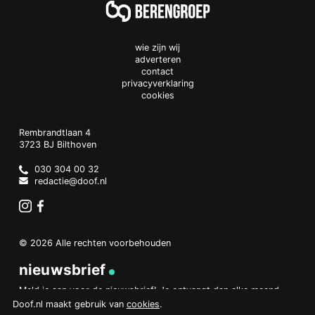
wie zijn wij
adverteren
contact
privacyverklaring
cookies
Doof.nl
work
Rembrandtlaan 4
3723 BJ
Bilthoven
The
Netherlands
030 304 00 32
redactie@doof.nl
Instagram
Facebook
© 2026 Alle rechten voorbehouden
nieuwsbrief
Meld je aan voor de nieuwsbrief! Je ontvangt dan elke maand
een overzicht van het belangrijkste nieuws.
Doof.nl maakt gebruik van
cookies
.