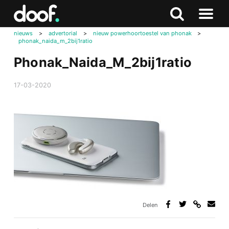
in
Doof.nl
Zoeken
Terug
Zoeken
Naar
naar
nieuws
>
advertorial
>
nieuw powerhoortoestel van phonak
>
menu
phonak_naida_m_2bij1ratio
boven
Phonak_Naida_M_2bij1ratio
17-03-2020
Delen
Deel
Deel
Deel
Deel
via
op
op
via