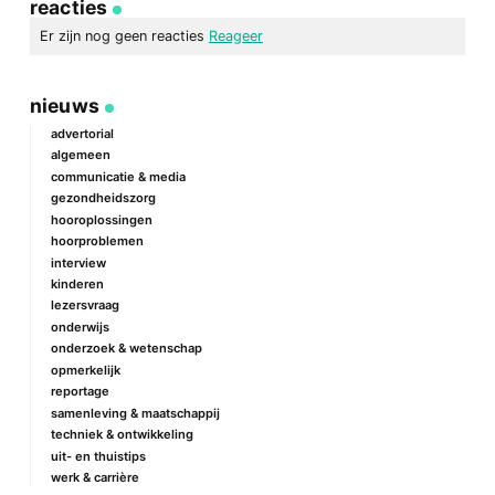
link
Facebook
Twitter
e-
reacties
mail
Er zijn nog geen reacties
Reageer
geef een reactie
nieuws
Je e-mailadres wordt niet gepubliceerd.
Vereiste velden zijn
gemarkeerd met
*
advertorial
algemeen
Reactie
*
communicatie & media
gezondheidszorg
hooroplossingen
hoorproblemen
interview
kinderen
lezersvraag
onderwijs
onderzoek & wetenschap
Naam
*
opmerkelijk
reportage
samenleving & maatschappij
techniek & ontwikkeling
E-mail
*
uit- en thuistips
werk & carrière