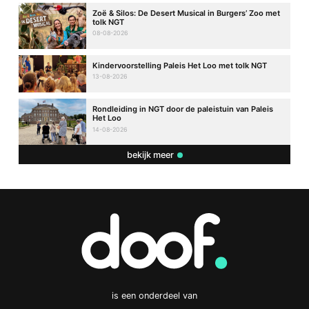
Zoë & Silos: De Desert Musical in Burgers’ Zoo met
tolk NGT
08-08-2026
Kindervoorstelling Paleis Het Loo met tolk NGT
13-08-2026
Rondleiding in NGT door de paleistuin van Paleis
Het Loo
14-08-2026
bekijk meer
is een onderdeel van