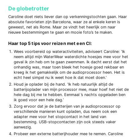
De globetrotter
Caroline doet niets liever dan op verkenningstochten gaan. Haar
absolute favorieten zijn Barcelona, waar ze al enkele keren is
geweest, net als Rome. Maar ze vindt het heerlijk om naar
nieuwe bestemmingen te gaan en mooie foto’s te maken.
Haar top 5 tips voor reizen met een CI:
Wees voorbereid op wateractiviteiten, adviseert Caroline: ‘Ik
neem altijd mijn WaterWear waterdichte hoesjes mee voor het
geval ik zin heb om te gaan zwemmen. Ik dacht eerst dat het
onhandig was, maar toen bleek het hoesje goed rekbaar en
kreeg ik het gemakkelijk om de audioprocessor heen. Het is
echt heel simpel nu ik weet hoe ik dat moet doen.’
Houd je oplader bij de hand. ‘Ik heb natuurlijk altijd de
batterijoplader van mijn processor mee, maar hoef het niet de
hele dag bij me te hebben. Eenmaal ’s nachts opgeladen ben
ik goed voor een hele dag.’
Zorg ervoor dat je de batterijen van je audioprocessor op
verschillende manieren kunt opladen, dus neem ook een
adapter mee voor het stopcontact in het land van
bestemming. USB-stopcontacten zijn ook steeds vaker
aanwezig.
Probeer een externe batterijhouder mee te nemen. Caroline