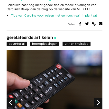
Benieuwd naar nog meer goede tips en mooie ervaringen van
Caroline? Bekijk dan de blog op de website van MED-EL:
Tips van Caroline voor reizen met een cochleair implantaat
Delen
Deel
Deel
Deel
Deel
via
op
op
via
link
Facebook
Twitter
e-
gerelateerde artikelen
mail
advertorial
hooroplossingen
uit- en thuistips