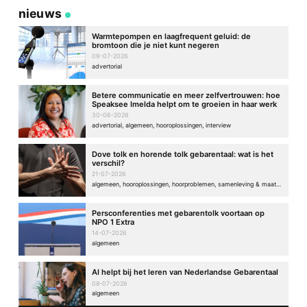
nieuws
Warmtepompen en laagfrequent geluid: de
bromtoon die je niet kunt negeren
09-07-2026
advertorial
Betere communicatie en meer zelfvertrouwen: hoe
Speaksee Imelda helpt om te groeien in haar werk
30-06-2026
advertorial, algemeen, hooroplossingen, interview
Dove tolk en horende tolk gebarentaal: wat is het
verschil?
21-07-2026
algemeen, hooroplossingen, hoorproblemen, samenleving & maatschappij
Persconferenties met gebarentolk voortaan op
NPO 1 Extra
14-07-2026
algemeen
AI helpt bij het leren van Nederlandse Gebarentaal
08-07-2026
algemeen