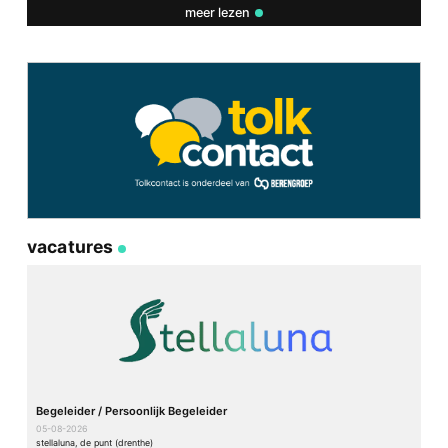
meer lezen
vacatures
Begeleider / Persoonlijk Begeleider
05-08-2026
stellaluna, de punt (drenthe)