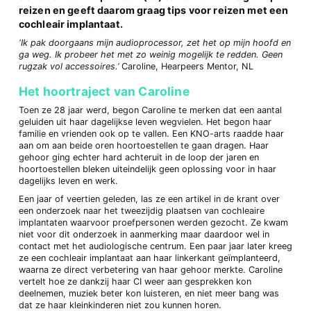
reizen en geeft daarom graag tips voor reizen met een
cochleair implantaat.
‘Ik pak doorgaans mijn audioprocessor, zet het op mijn hoofd en
ga weg. Ik probeer het met zo weinig mogelijk te redden. Geen
rugzak vol accessoires.’
Caroline, Hearpeers Mentor, NL
Het hoortraject van Caroline
Toen ze 28 jaar werd, begon Caroline te merken dat een aantal
geluiden uit haar dagelijkse leven wegvielen. Het begon haar
familie en vrienden ook op te vallen. Een KNO-arts raadde haar
aan om aan beide oren hoortoestellen te gaan dragen. Haar
gehoor ging echter hard achteruit in de loop der jaren en
hoortoestellen bleken uiteindelijk geen oplossing voor in haar
dagelijks leven en werk.
Een jaar of veertien geleden, las ze een artikel in de krant over
een onderzoek naar het tweezijdig plaatsen van cochleaire
implantaten waarvoor proefpersonen werden gezocht. Ze kwam
niet voor dit onderzoek in aanmerking maar daardoor wel in
contact met het audiologische centrum. Een paar jaar later kreeg
ze een cochleair implantaat aan haar linkerkant geïmplanteerd,
waarna ze direct verbetering van haar gehoor merkte. Caroline
vertelt hoe ze dankzij haar CI weer aan gesprekken kon
deelnemen, muziek beter kon luisteren, en niet meer bang was
dat ze haar kleinkinderen niet zou kunnen horen.