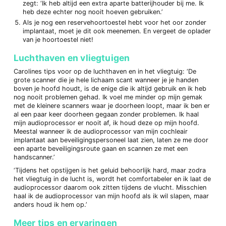
zegt: ‘Ik heb altijd een extra aparte batterijhouder bij me. Ik
heb deze echter nog nooit hoeven gebruiken.’
Als je nog een reservehoortoestel hebt voor het oor zonder
implantaat, moet je dit ook meenemen. En vergeet de oplader
van je hoortoestel niet!
Luchthaven en vliegtuigen
Carolines tips voor op de luchthaven en in het vliegtuig: ‘De
grote scanner die je hele lichaam scant wanneer je je handen
boven je hoofd houdt, is de enige die ik altijd gebruik en ik heb
nog nooit problemen gehad. Ik voel me minder op mijn gemak
met de kleinere scanners waar je doorheen loopt, maar ik ben er
al een paar keer doorheen gegaan zonder problemen. Ik haal
mijn audioprocessor er nooit af, ik houd deze op mijn hoofd.
Meestal wanneer ik de audioprocessor van mijn cochleair
implantaat aan beveiligingspersoneel laat zien, laten ze me door
een aparte beveiligingsroute gaan en scannen ze met een
handscanner.’
‘Tijdens het opstijgen is het geluid behoorlijk hard, maar zodra
het vliegtuig in de lucht is, wordt het comfortabeler en ik laat de
audioprocessor daarom ook zitten tijdens de vlucht. Misschien
haal ik de audioprocessor van mijn hoofd als ik wil slapen, maar
anders houd ik hem op.’
Meer tips en ervaringen