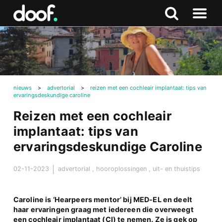
in
Doof.nl
Zoeken
Terug
Zoeken
Naar
naar
menu
boven
nieuws
>
advertorial
>
reizen met een cochleair implantaat: tips van
ervaringsdeskundige caroline
Reizen met een cochleair
implantaat: tips van
ervaringsdeskundige Caroline
02-11-2023
advertorial
,
hooroplossingen
,
uit- en thuistips
Caroline is ‘Hearpeers mentor’ bij MED-EL en deelt
haar ervaringen graag met iedereen die overweegt
een cochleair implantaat (CI) te nemen. Ze is gek op