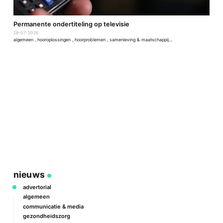
D
Permanente ondertiteling op televisie
2
28-07-2026
a
algemeen
,
hooroplossingen
,
hoorproblemen
,
samenleving & maatschappij
,
techniek & ontwikkeling
nieuws
advertorial
algemeen
communicatie & media
gezondheidszorg