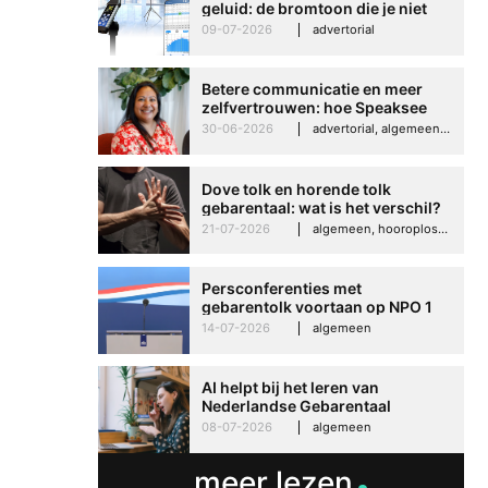
geluid: de bromtoon die je niet
kunt negeren
09-07-2026
advertorial
Betere communicatie en meer
zelfvertrouwen: hoe Speaksee
Imelda helpt om te groeien in
30-06-2026
advertorial, algemeen, hooroplossingen, interview
haar werk
Dove tolk en horende tolk
gebarentaal: wat is het verschil?
21-07-2026
algemeen, hooroplossingen, hoorproblemen, samenleving & maatschappij
Persconferenties met
gebarentolk voortaan op NPO 1
Extra
14-07-2026
algemeen
AI helpt bij het leren van
Nederlandse Gebarentaal
08-07-2026
algemeen
meer lezen