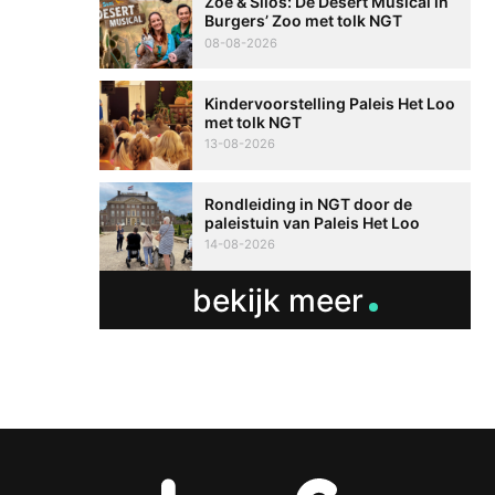
Zoë & Silos: De Desert Musical in
Burgers’ Zoo met tolk NGT
08-08-2026
Kindervoorstelling Paleis Het Loo
met tolk NGT
13-08-2026
Rondleiding in NGT door de
paleistuin van Paleis Het Loo
14-08-2026
bekijk meer