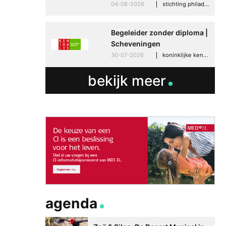
04-08-2026
stichting philadelphia zorg, den haag
Begeleider zonder diploma |
Scheveningen
30-07-2026
koninklijke kentalis, scheveningen
bekijk meer
agenda