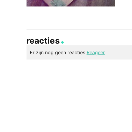
reacties
Er zijn nog geen reacties
Reageer
geef een reactie
Je e-mailadres wordt niet gepubliceerd.
Vereiste v
Reactie
*