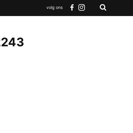
volg ons
Zoeken
Terug
facebook
instagram
Zoeken
naar
boven
2243