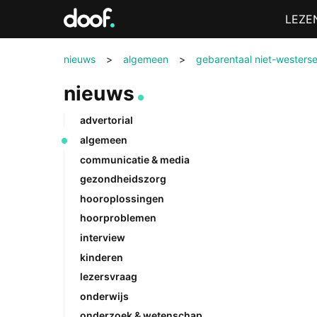
in
Menu
LEZE
Doof.nl
nieuws
>
algemeen
>
gebarentaal niet-westerse
nieuws
advertorial
algemeen
communicatie & media
gezondheidszorg
hooroplossingen
hoorproblemen
interview
kinderen
lezersvraag
onderwijs
onderzoek & wetenschap