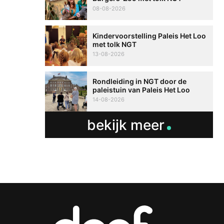
08-08-2026
Kindervoorstelling Paleis Het Loo
met tolk NGT
13-08-2026
Rondleiding in NGT door de
paleistuin van Paleis Het Loo
14-08-2026
bekijk meer