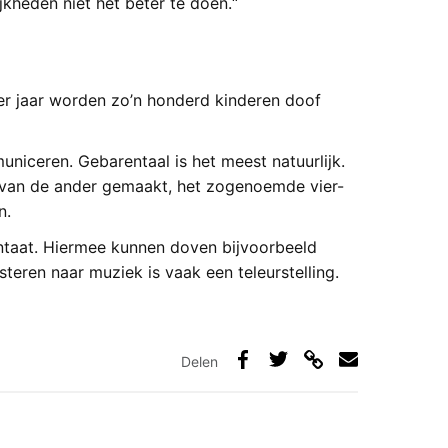
kheden niet het beter te doen.“
r jaar worden zo’n honderd kinderen doof
iceren. Gebarentaal is het meest natuurlijk.
 van de ander gemaakt, het zogenoemde vier-
n.
antaat. Hiermee kunnen doven bijvoorbeeld
steren naar muziek is vaak een teleurstelling.
Delen
Deel
Deel
Deel
Deel
via
op
op
via
link
Facebook
Twitter
e-