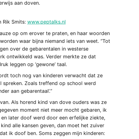
erwijs aan doven.
 Rik Smits:
www.peptalks.nl
pauze op om erover te praten, en haar woorden
 worden waar bijna niemand iets van weet. “Tot
ingen over de gebarentalen in westerse
terk ontwikkeld was. Verder merkte ze dat
ruk leggen op ‘gewone’ taal.
ordt toch nog van kinderen verwacht dat ze
l spreken. Zoals treffend op school werd
nder aan gebarentaal’.“
st van. Als horend kind van dove ouders was ze
en gegeven moment niet meer mocht gebaren, ik
 en later doof werd door een erfelijke ziekte,
n kind alle kansen geven, dan moet het zuiver
dat ik doof ben. Soms zeggen mijn kinderen: