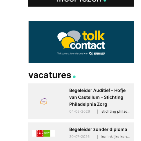
vacatures
Begeleider Auditief – Hofje
van Castellum – Stichting
Philadelphia Zorg
04-08-2026
stichting philadelphia zorg, den haag
Begeleider zonder diploma
30-07-2026
koninklijke kentalis, scheveningen