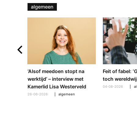
algemeen
e en
‘Alsof meedoen stopt na
Feit of fabel: 
: hoe
werktijd’ – interview met
toch wereldwij
pt om te
Kamerlid Lisa Westerveld
04-08-2026
a
26-06-2026
algemeen
l
,
algemeen
,
hooroplossingen
,
interview