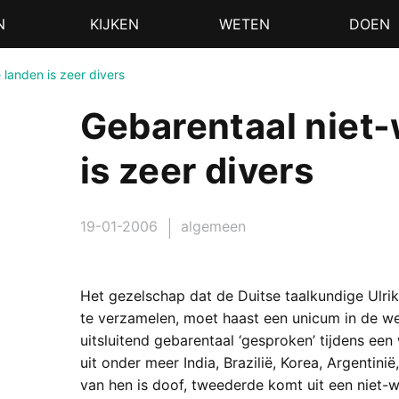
N
KIJKEN
WETEN
DOEN
 landen is zeer divers
Gebarentaal niet
is zeer divers
19-01-2006
algemeen
Het gezelschap dat de Duitse taalkundige Ulr
te verzamelen, moet haast een unicum in de we
uitsluitend gebarentaal ‘gesproken’ tijdens 
uit onder meer India, Brazilië, Korea, Argentini
van hen is doof, tweederde komt uit een niet-