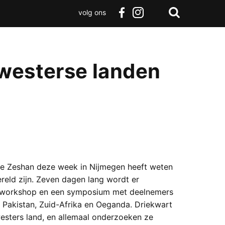
volg ons
Zoeken
Terug
facebook
instagram
Zoeken
naar
boven
-westerse landen
ike Zeshan deze week in Nijmegen heeft weten
reld zijn. Zeven dagen lang wordt er
een workshop en een symposium met deelnemers
ë, Pakistan, Zuid-Afrika en Oeganda. Driekwart
westers land, en allemaal onderzoeken ze