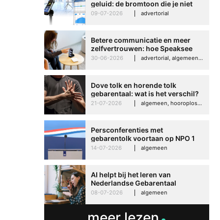
geluid: de bromtoon die je niet
kunt negeren
09-07-2026
advertorial
Betere communicatie en meer
zelfvertrouwen: hoe Speaksee
Imelda helpt om te groeien in
30-06-2026
advertorial, algemeen, hooroplossingen, interview
haar werk
Dove tolk en horende tolk
gebarentaal: wat is het verschil?
21-07-2026
algemeen, hooroplossingen, hoorproblemen, samenleving & maatschappij
Persconferenties met
gebarentolk voortaan op NPO 1
Extra
14-07-2026
algemeen
AI helpt bij het leren van
Nederlandse Gebarentaal
08-07-2026
algemeen
meer lezen