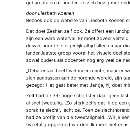
gebarentalen of houden ze zich bezig met ond
door Liesbeth Koenen
Bezoek ook de website van Liesbeth Koenen en
Dat doet Zeshan zelf ook. Ze offert een lunch
zijn een ware waterval. Er moet zoveel verteld
dusver hoorde je eigenlijk altijd alleen maar d
landen,laatste groep vooral het visuele deel s
zowel ouders als docenten nog erg veel de nad
„Gebarentaal heeft wel meer ruimte, maar er w
zich aanpassen aan de horende wereld, zijn taa
gezegd: ‘Het gaat beter met Jantje, hij doet mi
Zelf had de 39-jarige schrijfster daar geen la
al snel tweetalig. „Zo sterk zelfs dat ik op e
sprak te slecht“, lacht ze. Toen ze slechthorend
had ze profijt van die tweetaligheid. „Wil je ee
tweetalig opgevoed worden. Ik merk niet eens 