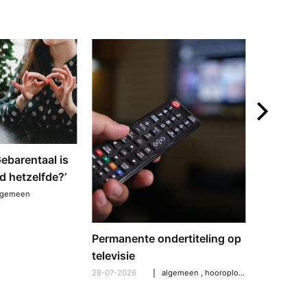
mail
‘Gebarentaal is
Dove tol
d hetzelfde?’
gebarent
verschil
lgemeen
21-07-2026
Permanente ondertiteling op
televisie
28-07-2026
algemeen
,
hooroplossingen
,
hoorpro