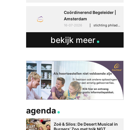
Coördinerend Begeleider |
Amsterdam
16-07-2026
stichting philadelphia zorg, amsterdam
bekijk meer
Betere communicati
meer zelfvertrouwen
Speaksee Imelda hel
groeien in haar werk
30-06-2026
advertoria
agenda
Zoë & Silos: De Desert Musical in
Burgers’ Zoo met tolk NGT